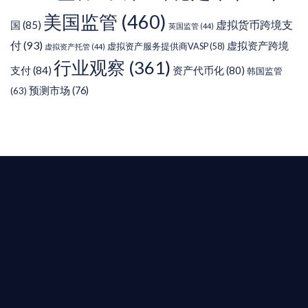
美国监管
(460)
虚拟货币跨境支
国
(85)
英国监管
(44)
付
(93)
虚拟资产跨境
虚拟资产服务提供商VASP
(58)
虚拟资产托管
(44)
行业观察
(361)
支付
(84)
资产代币化
(80)
韩国监管
预测市场
(76)
(63)
T AIYING
您的全球
b3 合規商業版圖
是準備在香港申請 1/4/9號牌照升級的傳統金融券
是尋求開曼加密基金設立的資產管理團隊，艾盈都將
供最專業、最高效的合規支持。