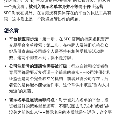
投诉后才介入”到”主动识别+公开警示”的监管升级。但从另
一个角度看，
被列入警示名单本身并不等同于停止运营
——
SFC 对设在境外、在香港没有实体存在的平台的执法工具有
限，这本质上是一个跨境监管协作的问题。
怎么看
平台核查两步走
：第一步，在 SFC 官网的持牌虚拟资产
交易平台名单搜索；第二步，在持牌人及注册机构公众
纪录册查询该公司或个人是否持有相关受规管活动牌
照。这两个都查不到，就不是持牌。
公司注册号的迷惑性需要被打破
：行业自律和投资者教
育层面都需要反复强调一个简单的事实——公司注册处和
证监会是两个完全独立的机构，前者只管公司存在，后
者管的是你能不能做这件事。这个常识不该是”圈内人才
知道”的东西。
警示名单是底线而非终点
：对于被列入名单的平台，投
资者最好的策略就是远离。不要试图去”试试水”或者”趁
没关之前跑出来”——警示名单的本质就是告诉你，这个平