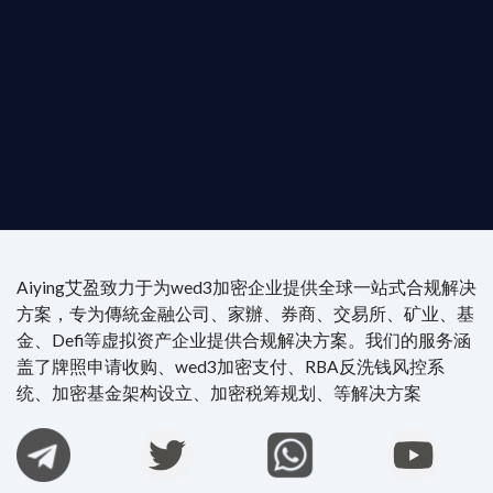
尖專家團隊：成員均擁有 ACAMS 認證反洗錢师、資
執業律師資質。
4/7 全球無時差響應：香港、迪拜、歐洲本地化團隊
時在線。
Aiying艾盈致力于为wed3加密企业提供全球一站式合规解决
方案，专为傳統金融公司、家辦、券商、交易所、矿业、基
金、Defi等虚拟资产企业提供合规解决方案。我们的服务涵
盖了牌照申请收购、wed3加密支付、RBA反洗钱风控系
统、加密基金架构设立、加密税筹规划、等解决方案