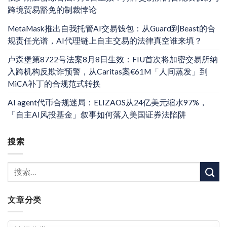
跨境贸易豁免的制裁悖论
MetaMask推出自我托管AI交易钱包：从Guard到Beast的合
规责任光谱，AI代理链上自主交易的法律真空谁来填？
卢森堡第8722号法案8月8日生效：FIU首次将加密交易所纳
入跨机构反欺诈预警，从Caritas案€61M「人间蒸发」到
MiCA补丁的合规范式转换
AI agent代币合规迷局：ELIZAOS从24亿美元缩水97%，
「自主AI风投基金」叙事如何落入美国证券法陷阱
搜索
文章分类
文