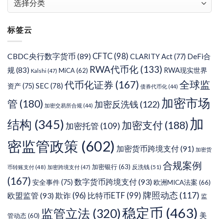
章
分
标签云
类
CFTC
(98)
CBDC央行数字货币
(89)
DeFi合
CLARITY Act
(77)
RWA代币化
(133)
规
(83)
RWA现实世界
MiCA
(62)
Kalshi
(47)
代币化证券
(167)
全球监
SEC
(78)
资产
(75)
债券代币化
(44)
加密市场
管
(180)
加密反洗钱
(122)
加密交易所合规
(44)
加
结构
(345)
加密支付
(188)
加密托管
(109)
密监管政策
(602)
加密货币跨境支付
(91)
加密货
合规案例
加密银行
(63)
反洗钱
(51)
币转账支付
(48)
加密跨境支付
(47)
(167)
数字货币跨境支付
(93)
安全事件
(75)
欧洲MICA法案
(66)
牌照动态
(117)
欧盟监管
(93)
欺诈
(96)
比特币ETF
(99)
监
稳定币
(463)
监管立法
(320)
美
管动态
(60)