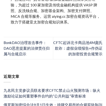
验，为超过 100 家加密及传统金融机构提供 VASP 牌
照、反洗钱合规、加密基金架构、加密支付牌照、
MiCA 合规等服务。运营 aiying.cc 加密合规资讯平台，
致力于搭建亚太加密合规知识体系。
BonkDAO治理攻击事件：
CFTC起诉北卡商品池4M庞氏
DAO恶意提案的法律责任归
欺诈：虚假业绩报告+作伪证
属与合规启示
的加密投资合规警示
近期文章
九名民主党参议员联名要求CFTC禁止山火预测市场：纵火
激励论证如何重塑事件合约的”公共利益”审查标准
俄罗斯加密综合法9月1日生效：持牌交易所的合规双轨制与