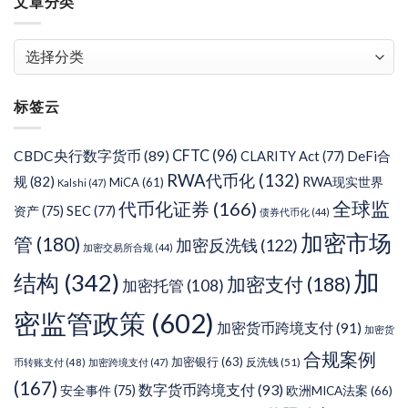
文章分类
文
章
分
标签云
类
CFTC
(96)
CBDC央行数字货币
(89)
DeFi合
CLARITY Act
(77)
RWA代币化
(132)
规
(82)
RWA现实世界
MiCA
(61)
Kalshi
(47)
代币化证券
(166)
全球监
资产
(75)
SEC
(77)
债券代币化
(44)
加密市场
管
(180)
加密反洗钱
(122)
加密交易所合规
(44)
加
结构
(342)
加密支付
(188)
加密托管
(108)
密监管政策
(602)
加密货币跨境支付
(91)
加密货
合规案例
加密银行
(63)
反洗钱
(51)
币转账支付
(48)
加密跨境支付
(47)
(167)
数字货币跨境支付
(93)
安全事件
(75)
欧洲MICA法案
(66)