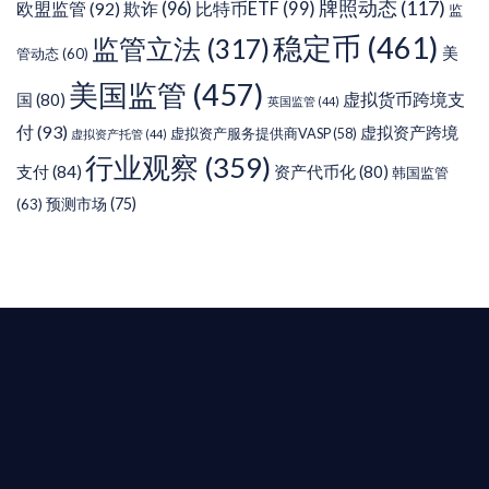
牌照动态
(117)
欧盟监管
(92)
欺诈
(96)
比特币ETF
(99)
监
稳定币
(461)
监管立法
(317)
美
管动态
(60)
美国监管
(457)
虚拟货币跨境支
国
(80)
英国监管
(44)
付
(93)
虚拟资产跨境
虚拟资产服务提供商VASP
(58)
虚拟资产托管
(44)
行业观察
(359)
支付
(84)
资产代币化
(80)
韩国监管
预测市场
(75)
(63)
T AIYING
您的全球
b3 合規商業版圖