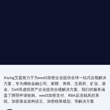
是準備在香港申請 1/4/9號牌照升級的傳統金融券
是尋求開曼加密基金設立的資產管理團隊，艾盈都將
供最專業、最高效的合規支持。
尖專家團隊：成員均擁有 ACAMS 認證反洗錢师、資
執業律師資質。
4/7 全球無時差響應：香港、迪拜、歐洲本地化團隊
時在線。
Aiying艾盈致力于为wed3加密企业提供全球一站式合规解决
方案，专为傳統金融公司、家辦、券商、交易所、矿业、基
金、Defi等虚拟资产企业提供合规解决方案。我们的服务涵
盖了牌照申请收购、wed3加密支付、RBA反洗钱风控系
统、加密基金架构设立、加密税筹规划、等解决方案