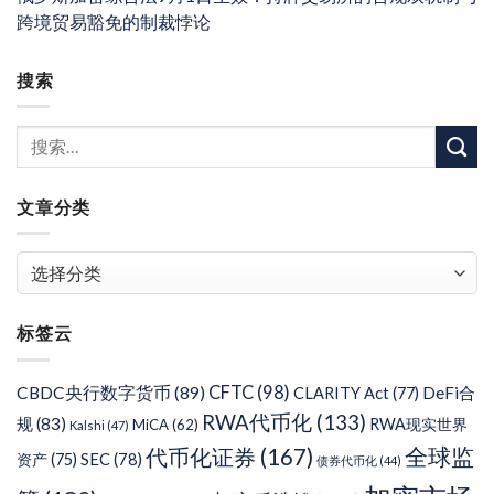
跨境贸易豁免的制裁悖论
搜索
文章分类
文
章
分
标签云
类
CFTC
(98)
CBDC央行数字货币
(89)
DeFi合
CLARITY Act
(77)
RWA代币化
(133)
规
(83)
RWA现实世界
MiCA
(62)
Kalshi
(47)
代币化证券
(167)
全球监
SEC
(78)
资产
(75)
债券代币化
(44)