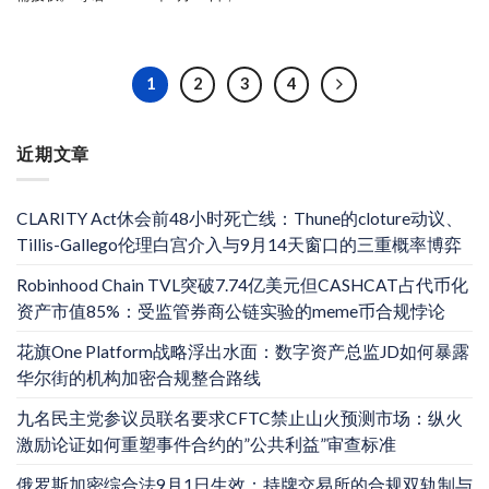
1
2
3
4
近期文章
CLARITY Act休会前48小时死亡线：Thune的cloture动议、
Tillis-Gallego伦理白宫介入与9月14天窗口的三重概率博弈
Robinhood Chain TVL突破7.74亿美元但CASHCAT占代币化
资产市值85%：受监管券商公链实验的meme币合规悖论
花旗One Platform战略浮出水面：数字资产总监JD如何暴露
华尔街的机构加密合规整合路线
九名民主党参议员联名要求CFTC禁止山火预测市场：纵火
激励论证如何重塑事件合约的”公共利益”审查标准
俄罗斯加密综合法9月1日生效：持牌交易所的合规双轨制与