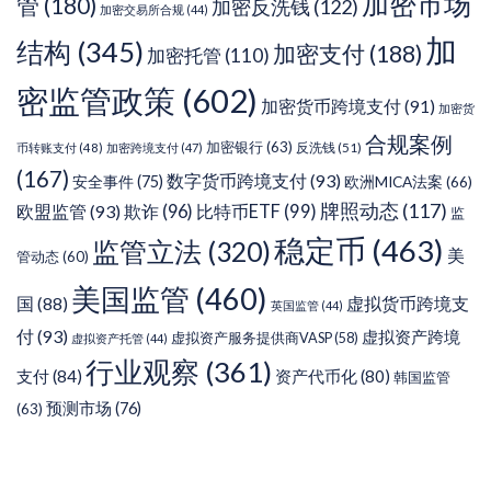
加密市场
管
(180)
加密反洗钱
(122)
加密交易所合规
(44)
加
结构
(345)
加密支付
(188)
加密托管
(110)
密监管政策
(602)
加密货币跨境支付
(91)
加密货
合规案例
加密银行
(63)
反洗钱
(51)
币转账支付
(48)
加密跨境支付
(47)
(167)
数字货币跨境支付
(93)
安全事件
(75)
欧洲MICA法案
(66)
牌照动态
(117)
欧盟监管
(93)
欺诈
(96)
比特币ETF
(99)
监
稳定币
(463)
监管立法
(320)
美
管动态
(60)
美国监管
(460)
虚拟货币跨境支
国
(88)
英国监管
(44)
付
(93)
虚拟资产跨境
虚拟资产服务提供商VASP
(58)
虚拟资产托管
(44)
行业观察
(361)
支付
(84)
资产代币化
(80)
韩国监管
预测市场
(76)
(63)