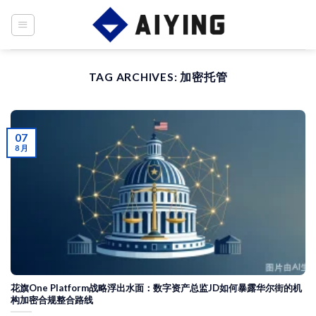
Skip
to
content
TAG ARCHIVES:
加密托管
07
8 月
花旗One Platform战略浮出水面：数字资产总监JD如何暴露华尔街的机
构加密合规整合路线