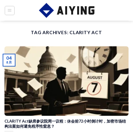
Skip
to
content
TAG ARCHIVES:
CLARITY ACT
04
8 月
CLARITY Act缺席参议院周一议程：休会前72小时倒计时，加密市场结
构法案如何避免程序性窒息？