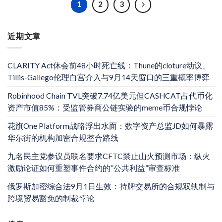
1
2
3
近期文章
CLARITY Act休会前48小时死亡线：Thune的cloture动议、
Tillis-Gallego伦理白宫介入与9月14天窗口的三重概率博弈
Robinhood Chain TVL突破7.74亿美元但CASHCAT占代币化
资产市值85%：受监管券商公链实验的meme币合规悖论
花旗One Platform战略浮出水面：数字资产总监JD如何暴露
华尔街的机构加密合规整合路线
九名民主党参议员联名要求CFTC禁止山火预测市场：纵火
激励论证如何重塑事件合约的”公共利益”审查标准
俄罗斯加密综合法9月1日生效：持牌交易所的合规双轨制与
跨境贸易豁免的制裁悖论