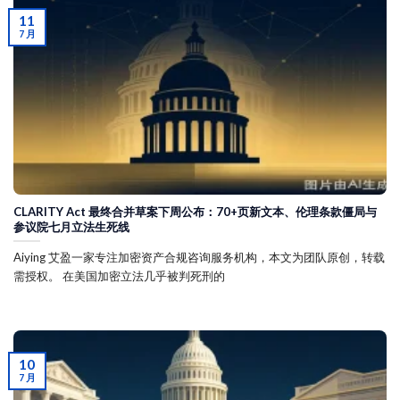
11
7 月
CLARITY Act 最终合并草案下周公布：70+页新文本、伦理条款僵局与
参议院七月立法生死线
Aiying 艾盈一家专注加密资产合规咨询服务机构，本文为团队原创，转载
需授权。 在美国加密立法几乎被判死刑的
10
7 月