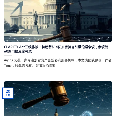
CLARITY Act三线作战：特朗普$14亿加密持仓引爆伦理争议，参议院
60票门槛岌岌可危
Aiying 艾盈一家专注加密资产合规咨询服务机构，本文为团队原创，作者
Tony，转载需授权。 距离参议院8
20
7 月