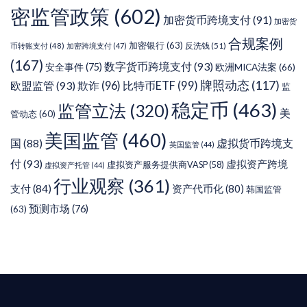
密监管政策
(602)
加密货币跨境支付
(91)
加密货
合规案例
加密银行
(63)
反洗钱
(51)
币转账支付
(48)
加密跨境支付
(47)
(167)
数字货币跨境支付
(93)
安全事件
(75)
欧洲MICA法案
(66)
牌照动态
(117)
欧盟监管
(93)
欺诈
(96)
比特币ETF
(99)
监
稳定币
(463)
监管立法
(320)
美
管动态
(60)
美国监管
(460)
虚拟货币跨境支
国
(88)
英国监管
(44)
付
(93)
虚拟资产跨境
虚拟资产服务提供商VASP
(58)
虚拟资产托管
(44)
行业观察
(361)
支付
(84)
资产代币化
(80)
韩国监管
预测市场
(76)
(63)