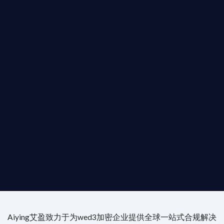
T AIYING
您的全球
b3 合規商業版圖
是準備在香港申請 1/4/9號牌照升級的傳統金融券
是尋求開曼加密基金設立的資產管理團隊，艾盈都將
供最專業、最高效的合規支持。
尖專家團隊：成員均擁有 ACAMS 認證反洗錢师、資
執業律師資質。
4/7 全球無時差響應：香港、迪拜、歐洲本地化團隊
時在線。
Aiying艾盈致力于为wed3加密企业提供全球一站式合规解决