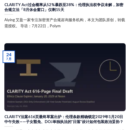
CLARITY Act过会概率从52%暴跌至38%：伦理执法权争议未解，加密
合规立法「8月休会窗口」仅剩15天
Aiying 艾盈一家专注加密资产合规咨询服务机构，本文为团队原创，转载
需授权。 导语：7月22日，Polym
24
7 月
CLARITY法案616页最终草案出炉：伦理条款精确锁定2029年1月20日
中午失效——子女豁免、DOJ单独执法的”日落”设计如何包装政治妥协？