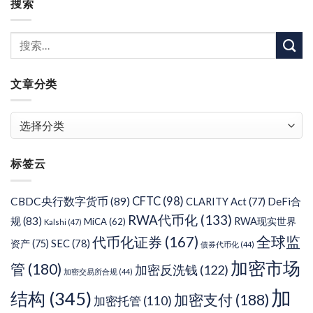
搜索
文章分类
文
章
分
标签云
类
CFTC
(98)
CBDC央行数字货币
(89)
DeFi合
CLARITY Act
(77)
RWA代币化
(133)
规
(83)
RWA现实世界
MiCA
(62)
Kalshi
(47)
代币化证券
(167)
全球监
SEC
(78)
资产
(75)
债券代币化
(44)
加密市场
管
(180)
加密反洗钱
(122)
加密交易所合规
(44)
加
结构
(345)
加密支付
(188)
加密托管
(110)