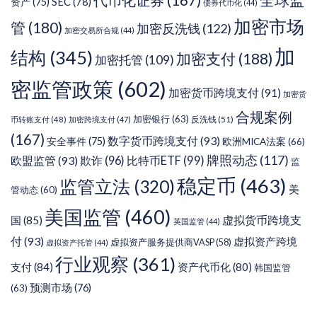
代币化证券
(167)
全球监
SEC
(78)
资产
(75)
债券代币化
(44)
加密市场
管
(180)
加密反洗钱
(122)
加密交易所合规
(44)
加
结构
(345)
加密支付
(188)
加密托管
(109)
密监管政策
(602)
加密货币跨境支付
(91)
加密货
合规案例
加密银行
(63)
反洗钱
(51)
币转账支付
(48)
加密跨境支付
(47)
(167)
数字货币跨境支付
(93)
安全事件
(75)
欧洲MICA法案
(66)
牌照动态
(117)
欧盟监管
(93)
欺诈
(96)
比特币ETF
(99)
监
稳定币
(463)
监管立法
(320)
美
管动态
(60)
美国监管
(460)
虚拟货币跨境支
国
(85)
英国监管
(44)
付
(93)
虚拟资产跨境
虚拟资产服务提供商VASP
(58)
虚拟资产托管
(44)
行业观察
(361)
支付
(84)
资产代币化
(80)
韩国监管
预测市场
(76)
(63)