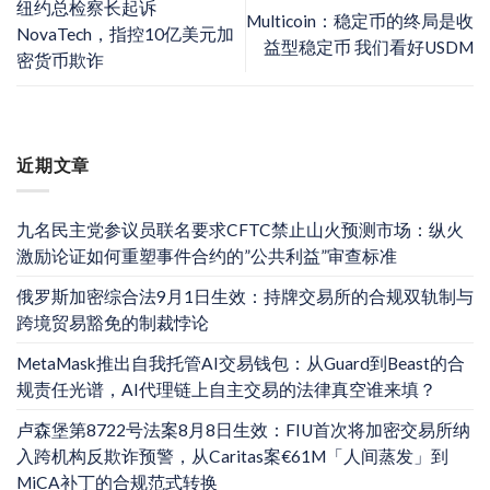
纽约总检察长起诉
Multicoin：稳定币的终局是收
NovaTech，指控10亿美元加
益型稳定币 我们看好USDM
密货币欺诈
近期文章
九名民主党参议员联名要求CFTC禁止山火预测市场：纵火
激励论证如何重塑事件合约的”公共利益”审查标准
俄罗斯加密综合法9月1日生效：持牌交易所的合规双轨制与
跨境贸易豁免的制裁悖论
MetaMask推出自我托管AI交易钱包：从Guard到Beast的合
规责任光谱，AI代理链上自主交易的法律真空谁来填？
卢森堡第8722号法案8月8日生效：FIU首次将加密交易所纳
入跨机构反欺诈预警，从Caritas案€61M「人间蒸发」到
MiCA补丁的合规范式转换