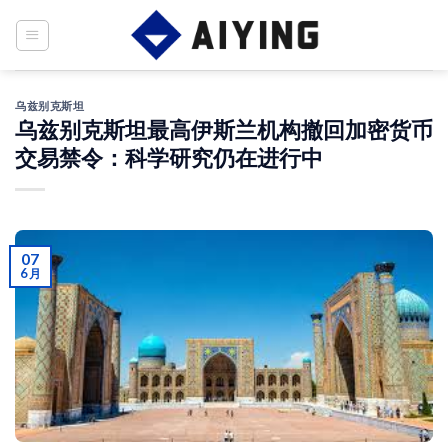
Skip
to
content
乌兹别克斯坦
乌兹别克斯坦最高伊斯兰机构撤回加密货币
交易禁令：科学研究仍在进行中
07
6 月