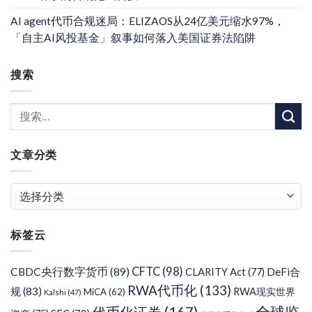
AI agent代币合规迷局：ELIZAOS从24亿美元缩水97%，
「自主AI风投基金」叙事如何落入美国证券法陷阱
搜索
文章分类
文
章
分
标签云
类
CFTC
(98)
CBDC央行数字货币
(89)
DeFi合
CLARITY Act
(77)
RWA代币化
(133)
规
(83)
RWA现实世界
MiCA
(62)
Kalshi
(47)