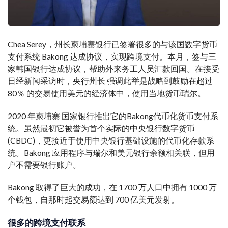
Chea Serey，
州长
柬埔寨银行已签署
很多的
与该国数字货币
支付系统 Bakong 达成协议，实现跨境支付。本月，
签
与三
家韩国银行达成协议，帮助外来务工人员汇款回国。在接受
日经新闻采访时，央行
州长
强调
此举是
战略
到
鼓励
在超过
80％ 的交易使用美元的经济体中，使用当地货币瑞尔。
2020 年柬埔寨 国家银行
推出
它的
Bakong
代币化货币支付系
统。虽然
最初
它被誉为首个实际的中央银行数字货币
(CBDC)，更接近于使用中央银行基础设施的代币化存款系
统。Bakong 应用程序与瑞尔和美元银行余额相关联，但用
户不需要银行账户。
Bakong 取得了巨大的成功，在 1700 万人口中拥有 1000 万
个钱包，自那时起交易额达到 700 亿美元
发射
。
很多的
跨境支付
联系