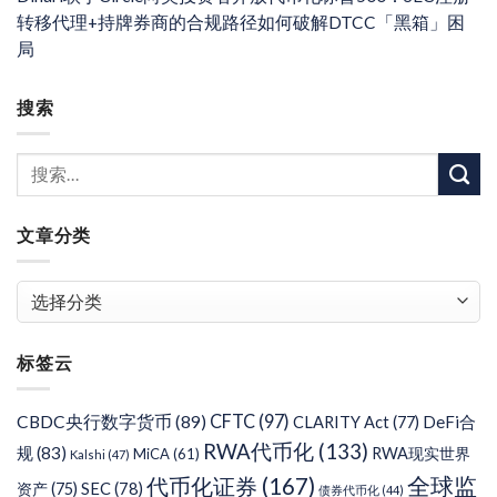
转移代理+持牌券商的合规路径如何破解DTCC「黑箱」困
局
搜索
文章分类
文
章
分
标签云
类
CFTC
(97)
CBDC央行数字货币
(89)
DeFi合
CLARITY Act
(77)
RWA代币化
(133)
规
(83)
RWA现实世界
MiCA
(61)
Kalshi
(47)
代币化证券
(167)
全球监
SEC
(78)
资产
(75)
债券代币化
(44)