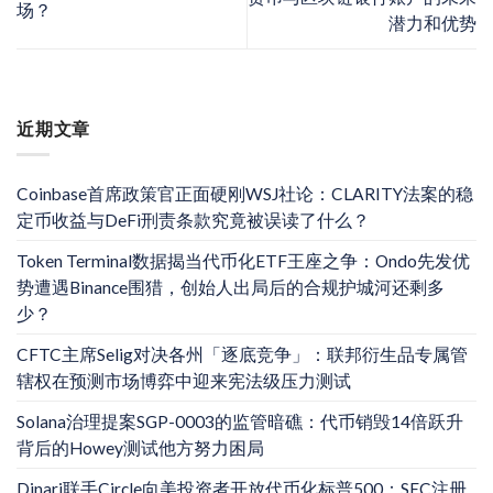
场？
潜力和优势
近期文章
Coinbase首席政策官正面硬刚WSJ社论：CLARITY法案的稳
定币收益与DeFi刑责条款究竟被误读了什么？
Token Terminal数据揭当代币化ETF王座之争：Ondo先发优
势遭遇Binance围猎，创始人出局后的合规护城河还剩多
少？
CFTC主席Selig对决各州「逐底竞争」：联邦衍生品专属管
辖权在预测市场博弈中迎来宪法级压力测试
Solana治理提案SGP-0003的监管暗礁：代币销毁14倍跃升
背后的Howey测试他方努力困局
Dinari联手Circle向美投资者开放代币化标普500：SEC注册