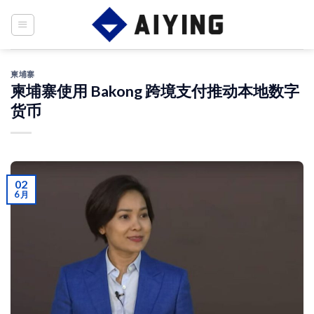
Skip
to
content
柬埔寨
柬埔寨使用 Bakong 跨境支付推动本地数字
货币
02
6 月