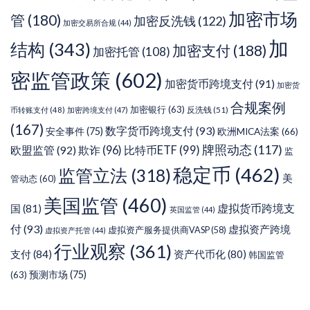
加密市场
管
(180)
加密反洗钱
(122)
加密交易所合规
(44)
加
结构
(343)
加密支付
(188)
加密托管
(108)
密监管政策
(602)
加密货币跨境支付
(91)
加密货
合规案例
加密银行
(63)
反洗钱
(51)
币转账支付
(48)
加密跨境支付
(47)
(167)
数字货币跨境支付
(93)
安全事件
(75)
欧洲MICA法案
(66)
牌照动态
(117)
欧盟监管
(92)
欺诈
(96)
比特币ETF
(99)
监
稳定币
(462)
监管立法
(318)
美
管动态
(60)
美国监管
(460)
虚拟货币跨境支
国
(81)
英国监管
(44)
付
(93)
虚拟资产跨境
虚拟资产服务提供商VASP
(58)
虚拟资产托管
(44)
行业观察
(361)
支付
(84)
资产代币化
(80)
韩国监管
预测市场
(75)
(63)