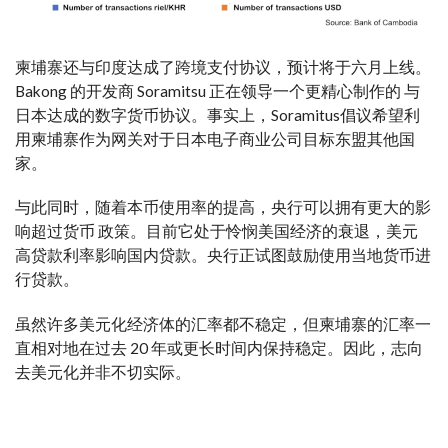
柬埔寨还与印度达成了跨境支付协议，预计将于
六月上线。
Bakong 的开发商 Soramitsu 正在领导一个更
精心制作的
与
日本达成的数字货币协议
。事实上，Soramitus
倡议
希望利
用柬埔寨作为
网关
对于日本电子
商业
公司
目标
东盟其他国
家。
与此同时，随着本币使用率的提高，央行可以拥有更大的
影
响
超过
货币
政策
。目前它处于
怜悯
美国经济的衰退，美元
高贷款利率影响国内贷款。央行正试图
鼓励
使用当地货币进
行贷款。
虽然许多美元化经济体的汇率都不稳定，但柬埔寨的汇率一
直
相对地
在过去 20 年或更长时间内保持稳定。因此，
志向
去美元化并非不切实际。