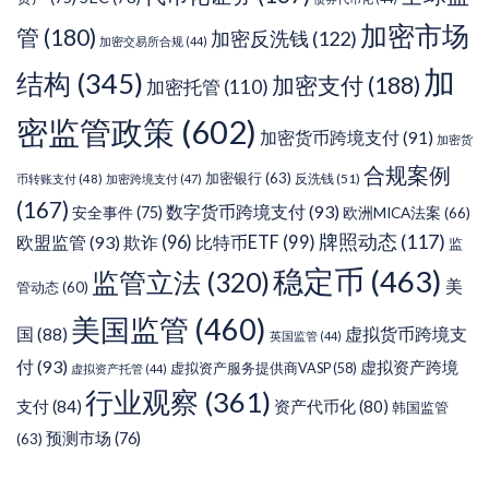
加密市场
管
(180)
加密反洗钱
(122)
加密交易所合规
(44)
加
结构
(345)
加密支付
(188)
加密托管
(110)
密监管政策
(602)
加密货币跨境支付
(91)
加密货
合规案例
加密银行
(63)
反洗钱
(51)
币转账支付
(48)
加密跨境支付
(47)
(167)
数字货币跨境支付
(93)
安全事件
(75)
欧洲MICA法案
(66)
牌照动态
(117)
欧盟监管
(93)
欺诈
(96)
比特币ETF
(99)
监
稳定币
(463)
监管立法
(320)
美
管动态
(60)
美国监管
(460)
虚拟货币跨境支
国
(88)
英国监管
(44)
付
(93)
虚拟资产跨境
虚拟资产服务提供商VASP
(58)
虚拟资产托管
(44)
行业观察
(361)
支付
(84)
资产代币化
(80)
韩国监管
预测市场
(76)
(63)