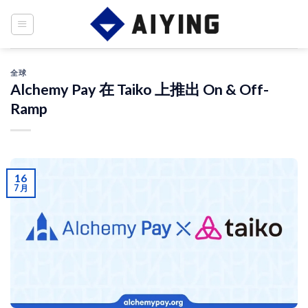
Skip
to
content
全球
Alchemy Pay 在 Taiko 上推出 On & Off-
Ramp
16
7 月