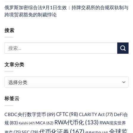
俄罗斯加密综合法9月1日生效：持牌交易所的合规双轨制与
跨境贸易豁免的制裁悖论
搜索
文章分类
文
章
分
标签云
类
CFTC
(98)
CBDC央行数字货币
(89)
DeFi合
CLARITY Act
(77)
RWA代币化
(133)
规
(83)
RWA现实世界
MiCA
(62)
Kalshi
(47)
代币化证券
(167)
全球监
SEC
(78)
资产
(75)
债券代币化
(44)