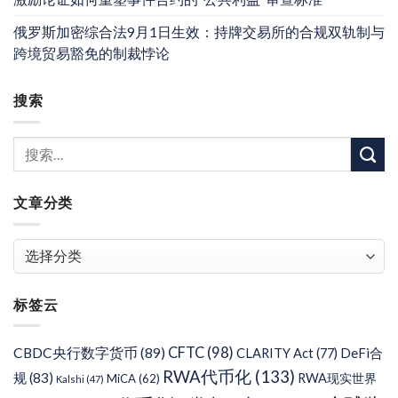
俄罗斯加密综合法9月1日生效：持牌交易所的合规双轨制与
跨境贸易豁免的制裁悖论
搜索
文章分类
文
章
分
标签云
类
CFTC
(98)
CBDC央行数字货币
(89)
DeFi合
CLARITY Act
(77)
RWA代币化
(133)
规
(83)
RWA现实世界
MiCA
(62)
Kalshi
(47)