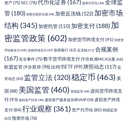
代币化证券
(167)
全球监
SEC
(78)
资产
(75)
债券代币化
(44)
加密市场
管
(180)
加密反洗钱
(122)
加密交易所合规
(44)
加
结构
(345)
加密支付
(188)
加密托管
(110)
密监管政策
(602)
加密货币跨境支付
(91)
加密货
合规案例
加密银行
(63)
反洗钱
(51)
币转账支付
(48)
加密跨境支付
(47)
(167)
数字货币跨境支付
(93)
安全事件
(75)
欧洲MICA法案
(66)
牌照动态
(117)
欧盟监管
(93)
欺诈
(96)
比特币ETF
(99)
监
稳定币
(463)
监管立法
(320)
美
管动态
(60)
美国监管
(460)
虚拟货币跨境支
国
(88)
英国监管
(44)
付
(93)
虚拟资产跨境
虚拟资产服务提供商VASP
(58)
虚拟资产托管
(44)
行业观察
(361)
支付
(84)
资产代币化
(80)
韩国监管
预测市场
(76)
(63)