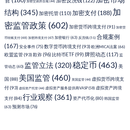
管
(180)
加密反洗钱
(122)
加密交易所合规
(44)
加
结构
(345)
加密支付
(188)
加密托管
(110)
密监管政策
(602)
加密货币跨境支付
(91)
加密货
合规案例
加密银行
(63)
反洗钱
(51)
币转账支付
(48)
加密跨境支付
(47)
(167)
数字货币跨境支付
(93)
安全事件
(75)
欧洲MICA法案
(66)
牌照动态
(117)
欧盟监管
(93)
欺诈
(96)
比特币ETF
(99)
监
稳定币
(463)
监管立法
(320)
美
管动态
(60)
美国监管
(460)
虚拟货币跨境支
国
(88)
英国监管
(44)
付
(93)
虚拟资产跨境
虚拟资产服务提供商VASP
(58)
虚拟资产托管
(44)
行业观察
(361)
支付
(84)
资产代币化
(80)
韩国监管
预测市场
(76)
(63)