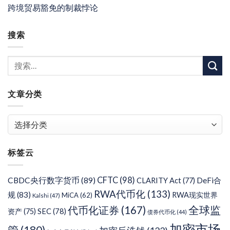
跨境贸易豁免的制裁悖论
搜索
文章分类
文
章
分
标签云
类
CFTC
(98)
CBDC央行数字货币
(89)
DeFi合
CLARITY Act
(77)
RWA代币化
(133)
规
(83)
RWA现实世界
MiCA
(62)
Kalshi
(47)
代币化证券
(167)
全球监
SEC
(78)
资产
(75)
债券代币化
(44)
加密市场