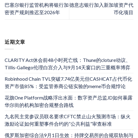
巴塞尔银行监管机构将银行加
德意志银行加入新加坡资产代
密资产规则推迟至2026年
币化项目
近期文章
CLARITY Act休会前48小时死亡线：Thune的cloture动议、
Tillis-Gallego伦理白宫介入与9月14天窗口的三重概率博弈
Robinhood Chain TVL突破7.74亿美元但CASHCAT占代币化
资产市值85%：受监管券商公链实验的meme币合规悖论
花旗One Platform战略浮出水面：数字资产总监JD如何暴露
华尔街的机构加密合规整合路线
九名民主党参议员联名要求CFTC禁止山火预测市场：纵火
激励论证如何重塑事件合约的”公共利益”审查标准
俄罗斯加密综合法9月1日生效：持牌交易所的合规双轨制与