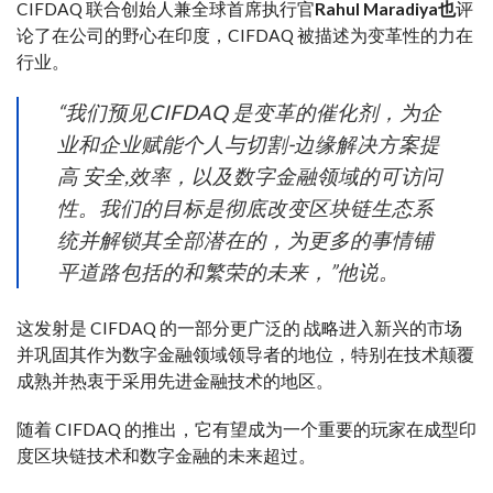
CIFDAQ 联合创始人兼全球首席执行官
Rahul Maradiya也
评
论了
在公司的
野心
在印度，CIFDAQ 被描述为
变革性的
力在
行业
。
“我们
预见
CIFDAQ 是变革的催化剂，为企
业和企业赋能
个人
与切割-
边缘
解决方案
提
高
安全
,
效率
，以及数字金融领域的可访问
性。我们的
目标
是彻底改变区块链生态系
统并解锁其全部
潜在的
，为更多的事情铺
平道路
包括的
和繁荣的未来，”他说。
这
发射
是 CIFDAQ 的一部分
更广泛的
战略
进入
新兴的
市场
并巩固其作为数字金融领域领导者的地位，
特别
在技​​术颠覆
成熟并热衷于采用先进金融技术的地区。
随着 CIFDAQ 的推出，它有望成为一个
重要的
玩家在
成型
印
度区块链技术和数字金融的未来
超过
。