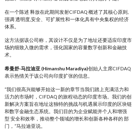
在一个
陈述
释放
在此期间
发射
CIFDAQ 概述了其核心
原则
,
强调
透明度
,
安全
、可扩展性和
一体化
具有中央集权的经济
体系。
这
方法
据该公司称，其设计不仅是为了
地址
还要适应印度市
场的细致入微的需求，
强化
国家的
容量
数字创新和金融技
术。
希曼舒·马拉迪亚 (Himanshu Maradiya)
创始人
主席
CIFDAQ
表示
热情
关于该公司向印度扩张的信息。
“我们很高兴能够开始这一新的
章节
当我们踏上充满活力和
活力的市场时，CIFDAQ 的旅程
动态的
印度市场。我们的创
新解决方案旨在
地址
这
独特的
挑战与机遇
展示
印度的区块链
和数字金融生态系统。我们
目的
为企业赋能并
个人
和
增强
型
安全
和
效率
，推动整个领域的增长和创新
各种各样的
部
门
，”马拉迪亚说。