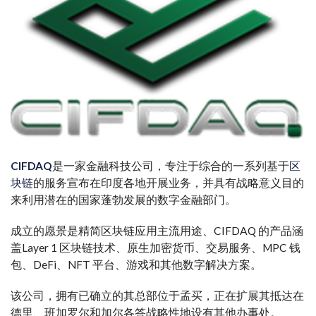
CIFDAQ
是一家金融科技公司，专注于
综合的
一系列基于
区
块链
的服务宣布在印度各地开展业务，并具有战略意义
目的
来利用
潜在的
国家蓬勃发展的数字金融
部门
。
成立的愿景是
精简
区块链应用
主流
用途、CIFDAQ 的产品
涵
盖
Layer 1 区块链技术、原生加密货币、交易服务、MPC 钱
包、DeFi、NFT 平台、游戏和其他数字解决方案。
该公司，拥有
已确立的
其总部位于孟买，正在扩展其
抵达
在
德里、班加罗尔和加尔各答战略性地设有其他办事处。