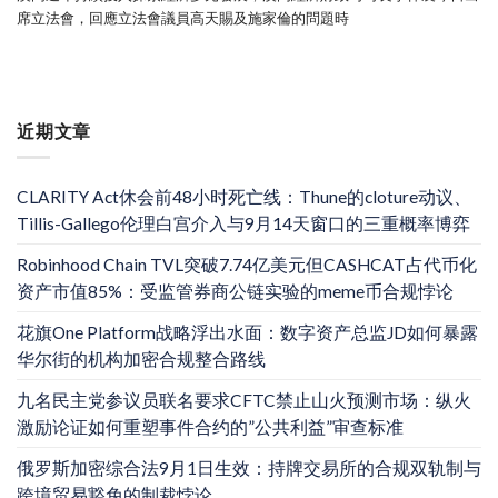
席立法會，回應立法會議員高天賜及施家倫的問題時
近期文章
CLARITY Act休会前48小时死亡线：Thune的cloture动议、
Tillis-Gallego伦理白宫介入与9月14天窗口的三重概率博弈
Robinhood Chain TVL突破7.74亿美元但CASHCAT占代币化
资产市值85%：受监管券商公链实验的meme币合规悖论
花旗One Platform战略浮出水面：数字资产总监JD如何暴露
华尔街的机构加密合规整合路线
九名民主党参议员联名要求CFTC禁止山火预测市场：纵火
激励论证如何重塑事件合约的”公共利益”审查标准
俄罗斯加密综合法9月1日生效：持牌交易所的合规双轨制与
跨境贸易豁免的制裁悖论