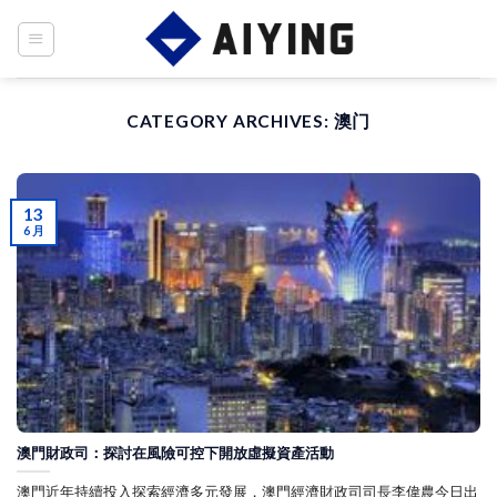
Skip
to
content
CATEGORY ARCHIVES:
澳门
13
6 月
澳門財政司：探討在風險可控下開放虛擬資產活動
澳門近年持續投入探索經濟多元發展，澳門經濟財政司司長李偉農今日出