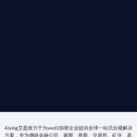
T AIYING
您的全球
b3 合規商業版圖
是準備在香港申請 1/4/9號牌照升級的傳統金融券
是尋求開曼加密基金設立的資產管理團隊，艾盈都將
供最專業、最高效的合規支持。
尖專家團隊：成員均擁有 ACAMS 認證反洗錢师、資
執業律師資質。
4/7 全球無時差響應：香港、迪拜、歐洲本地化團隊
時在線。
Aiying艾盈致力于为wed3加密企业提供全球一站式合规解决
方案，专为傳統金融公司、家辦、券商、交易所、矿业、基