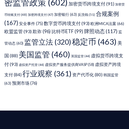
密监管政策
(602)
加密货币跨境支付
(91)
加密货
合规案例
加密银行
(63)
反洗钱
(51)
币转账支付
(48)
加密跨境支付
(47)
(167)
数字货币跨境支付
(93)
安全事件
(75)
欧洲MICA法案
(66)
牌照动态
(117)
欧盟监管
(93)
欺诈
(96)
比特币ETF
(99)
监
稳定币
(463)
监管立法
(320)
美
管动态
(60)
美国监管
(460)
虚拟货币跨境支
国
(88)
英国监管
(44)
付
(93)
虚拟资产跨境
虚拟资产服务提供商VASP
(58)
虚拟资产托管
(44)
行业观察
(361)
支付
(84)
资产代币化
(80)
韩国监管
预测市场
(76)
(63)