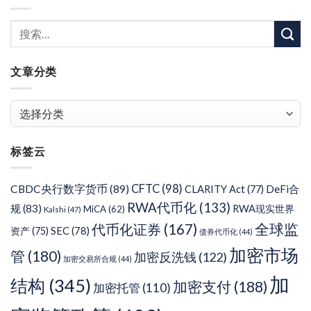
文章分类
文
章
分
标签云
类
CFTC
(98)
CBDC央行数字货币
(89)
DeFi合
CLARITY Act
(77)
RWA代币化
(133)
规
(83)
RWA现实世界
MiCA
(62)
Kalshi
(47)
代币化证券
(167)
全球监
SEC
(78)
资产
(75)
债券代币化
(44)
加密市场
管
(180)
加密反洗钱
(122)
加密交易所合规
(44)
加
结构
(345)
加密支付
(188)
加密托管
(110)