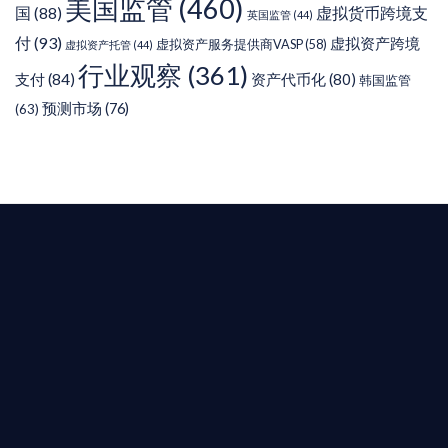
美国监管
(460)
虚拟货币跨境支
国
(88)
英国监管
(44)
付
(93)
虚拟资产跨境
虚拟资产服务提供商VASP
(58)
虚拟资产托管
(44)
行业观察
(361)
支付
(84)
资产代币化
(80)
韩国监管
预测市场
(76)
(63)
T AIYING
您的全球
b3 合規商業版圖
是準備在香港申請 1/4/9號牌照升級的傳統金融券
是尋求開曼加密基金設立的資產管理團隊，艾盈都將
供最專業、最高效的合規支持。