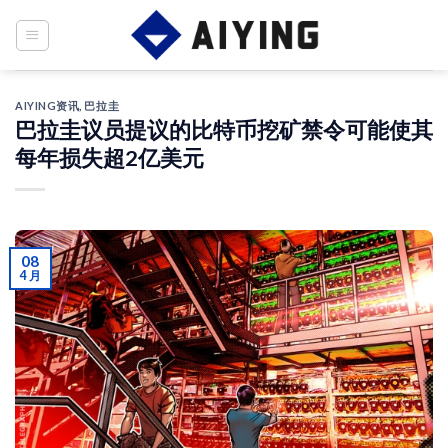
Skip
to
content
AIYING资讯
,
巴拉圭
巴拉圭议员提议的比特币挖矿禁令可能使其
每年损失超2亿美元
08
4 月