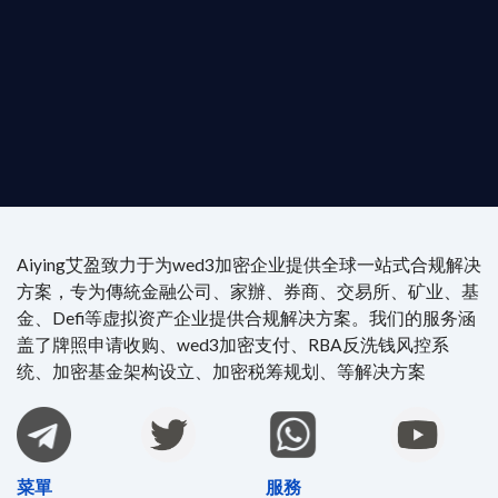
尖專家團隊：成員均擁有 ACAMS 認證反洗錢师、資
執業律師資質。
4/7 全球無時差響應：香港、迪拜、歐洲本地化團隊
時在線。
Aiying艾盈致力于为wed3加密企业提供全球一站式合规解决
方案，专为傳統金融公司、家辦、券商、交易所、矿业、基
金、Defi等虚拟资产企业提供合规解决方案。我们的服务涵
盖了牌照申请收购、wed3加密支付、RBA反洗钱风控系
统、加密基金架构设立、加密税筹规划、等解决方案
菜單
服務