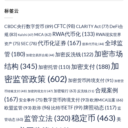
分
标签云
类
CFTC
(98)
CBDC央行数字货币
(89)
DeFi合
CLARITY Act
(77)
RWA代币化
(133)
规
(83)
RWA现实世界
MiCA
(62)
Kalshi
(47)
代币化证券
(167)
全球监
SEC
(78)
资产
(75)
债券代币化
(44)
加密市场
管
(180)
加密反洗钱
(122)
加密交易所合规
(44)
加
结构
(345)
加密支付
(188)
加密托管
(110)
密监管政策
(602)
加密货币跨境支付
(91)
加密货
合规案例
加密银行
(63)
反洗钱
(51)
币转账支付
(48)
加密跨境支付
(47)
(167)
数字货币跨境支付
(93)
安全事件
(75)
欧洲MICA法案
(66)
牌照动态
(117)
欧盟监管
(93)
欺诈
(96)
比特币ETF
(99)
监
稳定币
(463)
监管立法
(320)
美
管动态
(60)