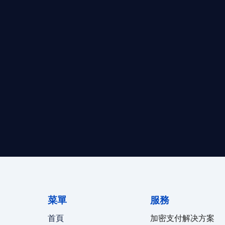
求開曼加密基金設立的資產管理團隊，艾盈都將為您提供最專業、
資質。
24/7 全球無時差響應：香港、
菜單
服務
首頁
加密支付解决方案