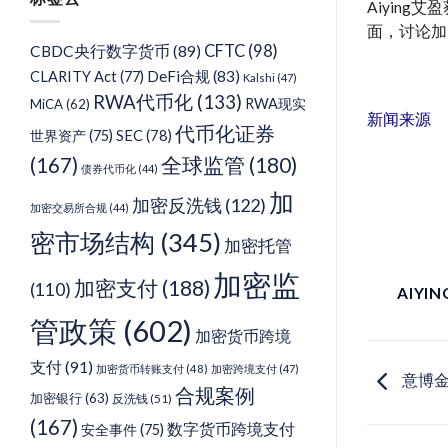
类
Aiying
面，讨论加
CFTC
(98)
CBDC央行数字货币
(89)
DeFi合规
(83)
CLARITY Act
(77)
Kalshi
(47)
RWA代币化
(133)
RWA现实
MiCA
(62)
新闻来源
代币化证券
SEC
(78)
世界资产
(75)
(167)
全球监管
(180)
债券代币化
(44)
加
加密反洗钱
(122)
加密交易所合规
(44)
密市场结构
(345)
加密托管
加密监
加密支付
(188)
(110)
AIYIN
管政策
(602)
加密货币跨境
支付
(91)
加密货币转账支付
(48)
加密跨境支付
(47)
意博金
合规案例
加密银行
(63)
反洗钱
(51)
(167)
数字货币跨境支付
安全事件
(75)