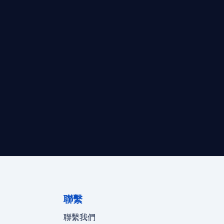
最高效的合規支持。
迪拜、歐洲本地化團隊實時在線。
聯繫
聯繫我們