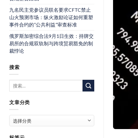
九名民主党参议员联名要求CFTC禁止
山火预测市场：纵火激励论证如何重塑
事件合约的”公共利益”审查标准
俄罗斯加密综合法9月1日生效：持牌交
易所的合规双轨制与跨境贸易豁免的制
裁悖论
搜索
文章分类
文
章
分
标签云