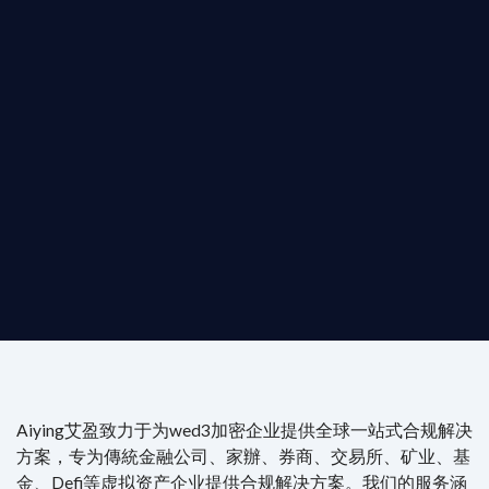
T AIYING
動您的全球
b3 合規商業版圖
是準備在香港申請 1/4/9號牌照升級的傳統金融券商，還是尋
尖專家團隊：成員均擁有 ACAMS 認證反洗錢师、資深執業律師
Aiying艾盈致力于为wed3加密企业提供全球一站式合规解决
方案，专为傳統金融公司、家辦、券商、交易所、矿业、基
金、Defi等虚拟资产企业提供合规解决方案。我们的服务涵