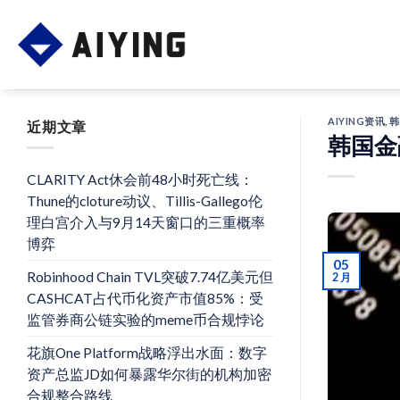
Skip
to
content
AIYING资讯
,
韩
近期文章
韩国金
CLARITY Act休会前48小时死亡线：
Thune的cloture动议、Tillis-Gallego伦
理白宫介入与9月14天窗口的三重概率
博弈
05
Robinhood Chain TVL突破7.74亿美元但
2 月
CASHCAT占代币化资产市值85%：受
监管券商公链实验的meme币合规悖论
花旗One Platform战略浮出水面：数字
资产总监JD如何暴露华尔街的机构加密
合规整合路线