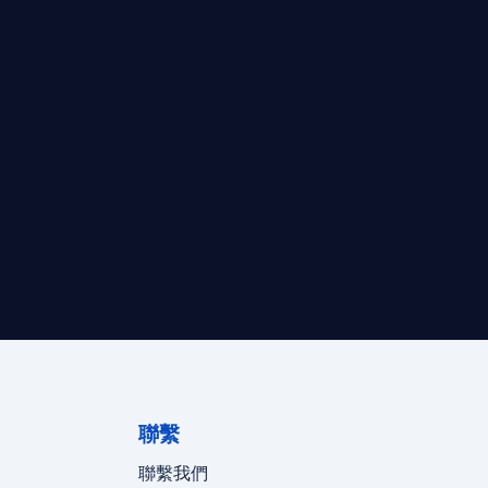
最高效的合規支持。
迪拜、歐洲本地化團隊實時在線。
聯繫
聯繫我們