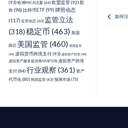
(93)
欧盟监管
(92)
欺
欧洲MICA法案
(66)
牌照动态
诈
(96)
比特币ETF
(99)
如何注
监管立法
(117)
监管动态
(60)
稳定币
(463)
(318)
美国
美国监管
(460)
(82)
英国监管
虚拟货币跨境支付
(93)
(44)
虚拟资产托管
(44)
虚拟资产跨境
虚拟资产服务提供商VASP
(58)
行业观察
(361)
支付
(84)
资产
代币化
(80)
预测市场
(75)
韩国监管
(63)