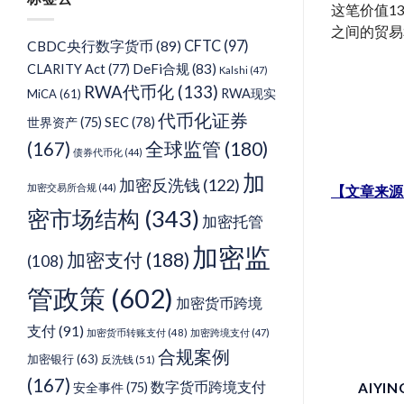
类
这笔价值1
之间的贸易
CFTC
(97)
CBDC央行数字货币
(89)
DeFi合规
(83)
CLARITY Act
(77)
Kalshi
(47)
RWA代币化
(133)
RWA现实
MiCA
(61)
代币化证券
SEC
(78)
世界资产
(75)
(167)
全球监管
(180)
债券代币化
(44)
加
加密反洗钱
(122)
加密交易所合规
(44)
【文章来源
密市场结构
(343)
加密托管
加密监
加密支付
(188)
(108)
管政策
(602)
加密货币跨境
支付
(91)
加密货币转账支付
(48)
加密跨境支付
(47)
合规案例
加密银行
(63)
反洗钱
(51)
(167)
数字货币跨境支付
AIYI
安全事件
(75)