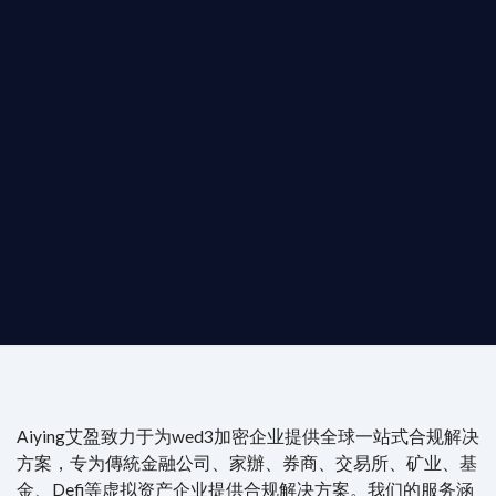
T AIYING
動您的全球
b3 合規商業版圖
是準備在香港申請 1/4/9號牌照升級的傳統金融券商，還是尋
尖專家團隊：成員均擁有 ACAMS 認證反洗錢师、資深執業律師
Aiying艾盈致力于为wed3加密企业提供全球一站式合规解决
方案，专为傳統金融公司、家辦、券商、交易所、矿业、基
金、Defi等虚拟资产企业提供合规解决方案。我们的服务涵