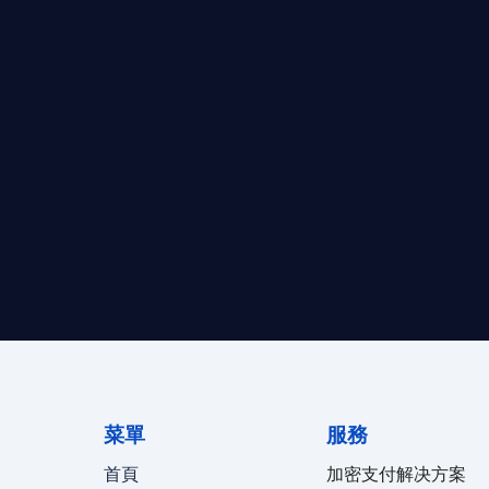
求開曼加密基金設立的資產管理團隊，艾盈都將為您提供最專業、
資質。
24/7 全球無時差響應：香港、
菜單
服務
首頁
加密支付解决方案