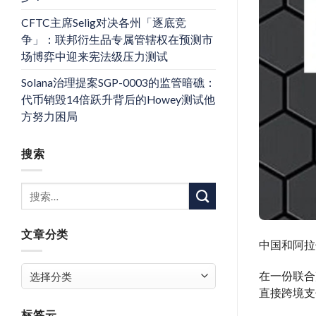
CFTC主席Selig对决各州「逐底竞
争」：联邦衍生品专属管辖权在预测市
场博弈中迎来宪法级压力测试
Solana治理提案SGP-0003的监管暗礁：
代币销毁14倍跃升背后的Howey测试他
方努力困局
搜索
文章分类
中国和阿拉
文
在一份联合
章
直接跨境支
分
标签云