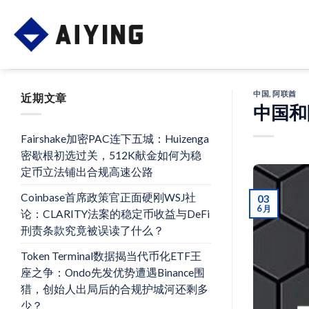
Skip
to
content
中国
,
阿联酋
近期文章
中国和
Fairshake加密PAC连下五城：Huizenga
密歇根初选过关，512K献金如何为稳
定币立法铺出合规高速公路
Coinbase首席政策官正面硬刚WSJ社
03
6 月
论：CLARITY法案的稳定币收益与DeFi
刑责条款究竟被误读了什么？
Token Terminal数据揭当代币化ETF王
座之争：Ondo先发优势遭遇Binance围
猎，创始人出局后的合规护城河还剩多
少？