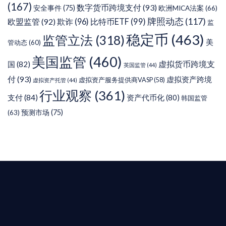
(167)
数字货币跨境支付
(93)
安全事件
(75)
欧洲MICA法案
(66)
牌照动态
(117)
欧盟监管
(92)
欺诈
(96)
比特币ETF
(99)
监
稳定币
(463)
监管立法
(318)
美
管动态
(60)
美国监管
(460)
虚拟货币跨境支
国
(82)
英国监管
(44)
付
(93)
虚拟资产跨境
虚拟资产服务提供商VASP
(58)
虚拟资产托管
(44)
行业观察
(361)
支付
(84)
资产代币化
(80)
韩国监管
预测市场
(75)
(63)
T AIYING
您的全球
b3 合規商業版圖