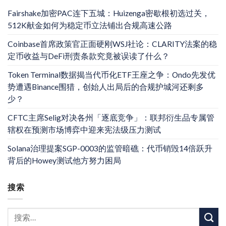
Fairshake加密PAC连下五城：Huizenga密歇根初选过关，
512K献金如何为稳定币立法铺出合规高速公路
Coinbase首席政策官正面硬刚WSJ社论：CLARITY法案的稳
定币收益与DeFi刑责条款究竟被误读了什么？
Token Terminal数据揭当代币化ETF王座之争：Ondo先发优
势遭遇Binance围猎，创始人出局后的合规护城河还剩多
少？
CFTC主席Selig对决各州「逐底竞争」：联邦衍生品专属管
辖权在预测市场博弈中迎来宪法级压力测试
Solana治理提案SGP-0003的监管暗礁：代币销毁14倍跃升
背后的Howey测试他方努力困局
搜索