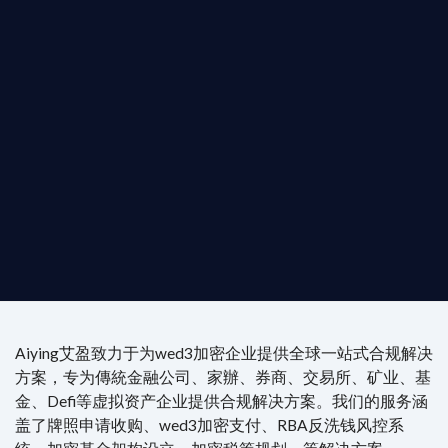
是準備在香港申請 1/4/9號牌照升級的傳統金融券
是尋求開曼加密基金設立的資產管理團隊，艾盈都將
供最專業、最高效的合規支持。
尖專家團隊：成員均擁有 ACAMS 認證反洗錢师、資
執業律師資質。
4/7 全球無時差響應：香港、迪拜、歐洲本地化團隊
時在線。
Aiying艾盈致力于为wed3加密企业提供全球一站式合规解决
方案，专为傳統金融公司、家辦、券商、交易所、矿业、基
金、Defi等虚拟资产企业提供合规解决方案。我们的服务涵
盖了牌照申请收购、wed3加密支付、RBA反洗钱风控系