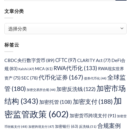
文章分类
文
章
分
标签云
类
CFTC
(97)
CBDC央行数字货币
(89)
DeFi合
CLARITY Act
(77)
RWA代币化
(133)
规
(83)
RWA现实世界
MiCA
(61)
Kalshi
(47)
代币化证券
(167)
全球监
SEC
(78)
资产
(75)
债券代币化
(44)
加密市场
管
(180)
加密反洗钱
(122)
加密交易所合规
(44)
加
结构
(343)
加密支付
(188)
加密托管
(108)
密监管政策
(602)
加密货币跨境支付
(91)
加密货
合规案例
加密银行
(63)
反洗钱
(51)
币转账支付
(48)
加密跨境支付
(47)