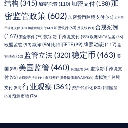
加
结构
(345)
加密支付
(188)
加密托管
(110)
密监管政策
(602)
加密货币跨境支付
(91)
加密货
合规案例
加密银行
(63)
反洗钱
(51)
币转账支付
(48)
加密跨境支付
(47)
(167)
数字货币跨境支付
(93)
安全事件
(75)
欧洲MICA法案
(66)
牌照动态
(117)
欧盟监管
(93)
欺诈
(96)
比特币ETF
(99)
监
稳定币
(463)
监管立法
(320)
美
管动态
(60)
美国监管
(460)
虚拟货币跨境支
国
(88)
英国监管
(44)
付
(93)
虚拟资产跨境
虚拟资产服务提供商VASP
(58)
虚拟资产托管
(44)
行业观察
(361)
支付
(84)
资产代币化
(80)
韩国监管
预测市场
(76)
(63)