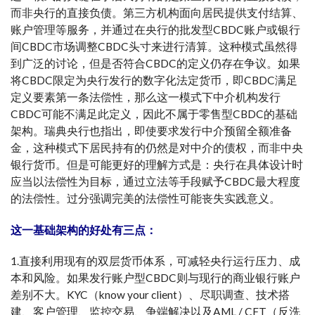
而非央行的直接负债。第三方机构面向居民提供支付结算、
账户管理等服务，并通过在央行的批发型CBDC账户或银行
间CBDC市场调整CBDC头寸来进行清算。这种模式虽然得
到广泛的讨论，但是否符合CBDC的定义仍存在争议。如果
将CBDC限定为央行发行的数字化法定货币，即CBDC满足
定义要素第一条法偿性，那么这一模式下中介机构发行
CBDC可能不满足此定义，因此不属于零售型CBDC的基础
架构。瑞典央行也指出，即使要求发行中介预留全额准备
金，这种模式下居民持有的仍然是对中介的债权，而非中央
银行货币。但是可能更好的理解方式是：央行在具体设计时
应当以法偿性为目标，通过立法等手段赋予CBDC最大程度
的法偿性。过分强调完美的法偿性可能丧失实践意义。
这一基础架构的好处有三点：
1.直接利用现有的双层货币体系，可减轻央行运行压力、成
本和风险。如果发行账户型CBDC则与现行的商业银行账户
差别不大。KYC（know your client）、尽职调查、技术搭
建、客户管理、监控交易、争端解决以及AML / CFT（反洗