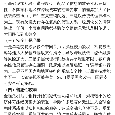
付基础设施互联互通程度低，削弱了信息的准确性和完整
性，各国家和地区在跨境资本管控等要求上的差异加大了反
洗钱筛查压力，产生查复查询问题。三是以传统代理行模式
为主。现有跨境支付存在复杂的代理关系，经历较长的清算
路径，任何一个节点问题都将致使交易信息无法及时传递，
大幅降低到账效率。
（三）安全问题凸显
一是单笔交易涉及多个中间节点，流程较为繁琐，容易被黑
客等违法人员侵袭篡改支付指令，导致跨境洗钱、恐怖融资
等风险加大。二是多层代理行间数据共享程度有限，客户真
实性信息管理存在漏洞，政府难以监管逃汇、诈骗等犯罪行
为。三是不同国家和地区银行的系统安全性与反黑客技术能
力不一，监管法规不够完善，Swift屡受黑客攻击，国际支
付安全受到挑战。
（四）普惠性较弱
金融危机后，银行开始削减代理网络和服务，规模较小的经
济体可能经历更大的衰退，导致许多经济体无法进入全球金
融体系或难以负担相应的服务，造成金融包容性不足。受限
于风控水平、系统开发能力、流动性成本等因素，跨境支付