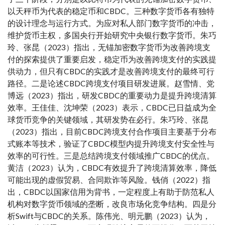
以天秤币为代表的稳定币和CBDC。三种数字货币各有独特
的设计理念与运行方式。为应对私人部门数字货币的冲击，
维护货币主权，多国央行开始研究中央银行数字货币。朱巧
玲、张昆（2023）指出，无锚加密数字货币为改善跨境支
付的探索提供了重要启发，稳定币为改善跨境支付的实践提
供动力，但只有CBDC的实践才是改善跨境支付的最终可行
路径。二是论述CBDC跨境支付项目研发进展。赵雪情、党
博远（2023）指出，研发CBDC的重要动力是提升跨境清算
效率。王佳佳、沈坤荣（2023）表示，CBDC已日益成为全
球货币竞争的关键领域，其研发势在必行。朱巧玲、张昆
（2023）指出，目前CBDC跨境支付合作项目主要基于分布
式账本等技术，验证了CBDC模型内提升跨境支付安全性与
效率的可行性。三是总结跨境支付领域推广CBDC的优点。
黄洁（2023）认为，CBDC有效提升了跨境清算效率，降低
可能出现的虚假贸易、合同欺诈等风险。钱俏（2022）指
出，CBDC以国家信用为背书，一定程度上有助于防范私人
机构对数字货币领域的垄断，改良市场化竞争结构。四是分
析Swift与CBDC的关系。陈伟光、明元鹏（2023）认为，