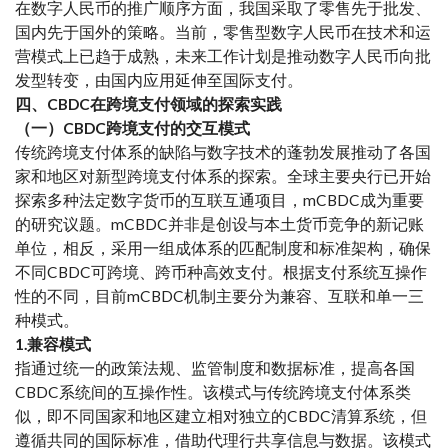
在数字人民币的推广顺序方面，我国采取了零售先于批发、
国内先于国外的策略。当前，零售型数字人民币在技术和运
营模式上已趋于成熟，未来工作计划是推动数字人民币向批
发型转变，由国内应用延伸至国际支付。
四、CBDC在跨境支付领域的探索实践
（一）CBDC跨境支付的交互模式
传统跨境支付体系的缺陷与数字技术的蓬勃发展推动了各国
家和地区对新型跨境支付体系的探索。全球主要央行已开始
探索多种法定数字货币的互联互通项目，mCBDC成为重要
的研究议题。mCBDC并非是创设与本土货币竞争的新记账
单位，相反，采用一组成体系的匹配制度和标准架构，确保
不同CBDC可跨境、跨币种高效支付。根据支付系统互操作
性的不同，目前mCBDC机制主要分为兼容、互联和单一三
种模式。
1.兼容模式
指通过统一的政策法规、监管制度和数据标准，提高各国
CBDC系统间的互操作性。该模式与传统跨境支付体系类
似，即不同国家和地区建立相对独立的CBDC清算系统，但
遵循共同的国际标准，借助代理行共享信息与数据。该模式