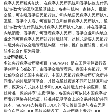
数字人民币服务能力。在数字人民币系统和香港快速支付系
统“转数快”的互联互通基础上，各参与机构一点接入、批量
全通，可实现香港居民银行账户和内地居民数字人民币钱包
互通。香港个人客户可便捷开立和使用数字人民币钱包，通
过“转数快”支付系统为其数字人民币钱包充值，并在香港及
内地消费。香港商户可受理数字人民币，香港企业和内地企
业之间可用数字人民币进行跨境结算。该模式需要人民银行
与境外央行或金融管理机构逐一对接，推广速度较慢，但相
较多边合作更为灵活。
2.货币桥模式
多边央行数字货币桥项目（mBridge）是在国际清算银行香
港创新中心倡议下，由香港金融管理局、泰国中央银行、阿
拉伯联合酋长国中央银行、中国人民银行数字货币研究所共
同发起的跨境清算平台。其旨在通过覆盖不同司法辖区和货
币，探索分布式账本技术和CBDC在跨境支付中的应用。通
过标准一致的共享“走廊”网络，各国央行可依托本国数字货
币发行网络存托凭证，核准并记录平台上的交易并维护共同
账本。mBridge支持发行CBDC的司法管辖区参与者在无需
建立自己的CBDC系统的情况下，在货币桥上发行CBDC，