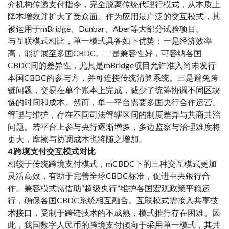
介机构传递支付指令，完全脱离传统代理行模式，从本质上
降本增效并扩大了受众面。作为应用最广泛的交互模式，其
被运用于mBridge、Dunbar、Aber等大部分试验项目。
与互联模式相比，单一模式具备如下优势：一是经济效率
高，能扩展至多国CBDC。二是兼容性好，可容纳各国
CBDC间的差异性，尤其是mBridge项目允许准入尚未发行
本国CBDC的参与方，并可连接传统清算系统。三是避免跨
链问题，交易在单个账本上完成，减少了统筹协调不同区块
链的时间和成本。然而，单一平台需要多国央行合作运营、
管理与维护，存在不同司法管辖区间的制度差异与共商共治
问题。若平台上参与央行逐渐增多，多边监察与治理难度将
更大，摩擦与协调成本也将随之增加。
4.跨境支付交互模式对比
相较于传统跨境支付模式，mCBDC下的三种交互模式更加
灵活高效，有助于完善全球CBDC标准，促进中央银行合
作。兼容模式需借助“超级央行”维护各国宏观政策平稳运
行，确保各国CBDC系统相互融合。互联模式需接入共享技
术接口，受制于跨链技术的不成熟，模式推行存在困难。因
此，我国数字人民币的跨境支付倾向于采用单一模式，其共