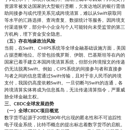
资源常被发达国家的大型银行垄断，欠发达地区的银行需借
助间接参与或代理关系完成跨境清算，难以从Swift获取同
等水平的汇路选择、查询查复、数据统计等服务。因跨境支
付渠道狭窄，部分中小企业与个人可能转向未受监管的第三
方机构，埋下资金安全隐患。
（五）存在地缘政治风险
当前，在Swift、CHIPS系统等全球金融基础设施方面，美国
占据垄断地位。尽管包括俄罗斯、伊朗、巴基斯坦等在内的
国家已着手建立本国跨境清算系统，但部分跨境报文的传递
仍无法脱离Swift。例如，CIPS系统的间接参与者和直接参
与者之间的信息需通过Swift传输，且对于非人民币的跨境
支付，我国仍高度依赖Swift。一旦切断与Swift的连通，各
跨境清算实体将成为信息孤岛，无法传递清算指令，严重威
胁全球金融主权。
三、CBDC全球发展趋势
（一）全球CBDC项目概览
数字货币起源于20世纪80年代出现的匿名性和不可追踪性
电子现金系统，比特币概念的提出标志着数字货币的启航。