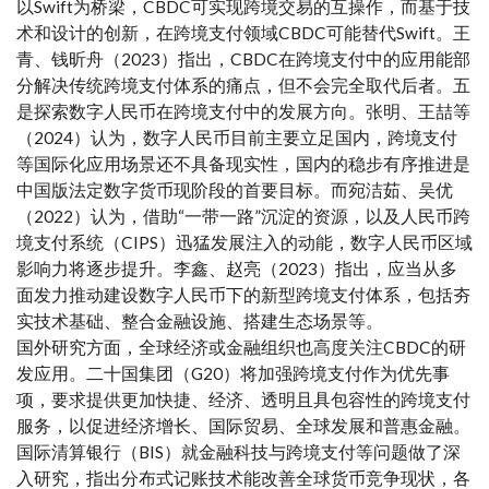
以Swift为桥梁，CBDC可实现跨境交易的互操作，而基于技
术和设计的创新，在跨境支付领域CBDC可能替代Swift。王
青、钱昕舟（2023）指出，CBDC在跨境支付中的应用能部
分解决传统跨境支付体系的痛点，但不会完全取代后者。五
是探索数字人民币在跨境支付中的发展方向。张明、王喆等
（2024）认为，数字人民币目前主要立足国内，跨境支付
等国际化应用场景还不具备现实性，国内的稳步有序推进是
中国版法定数字货币现阶段的首要目标。而宛洁茹、吴优
（2022）认为，借助“一带一路”沉淀的资源，以及人民币跨
境支付系统（CIPS）迅猛发展注入的动能，数字人民币区域
影响力将逐步提升。李鑫、赵亮（2023）指出，应当从多
面发力推动建设数字人民币下的新型跨境支付体系，包括夯
实技术基础、整合金融设施、搭建生态场景等。
国外研究方面，全球经济或金融组织也高度关注CBDC的研
发应用。二十国集团（G20）将加强跨境支付作为优先事
项，要求提供更加快捷、经济、透明且具包容性的跨境支付
服务，以促进经济增长、国际贸易、全球发展和普惠金融。
国际清算银行（BIS）就金融科技与跨境支付等问题做了深
入研究，指出分布式记账技术能改善全球货币竞争现状，各