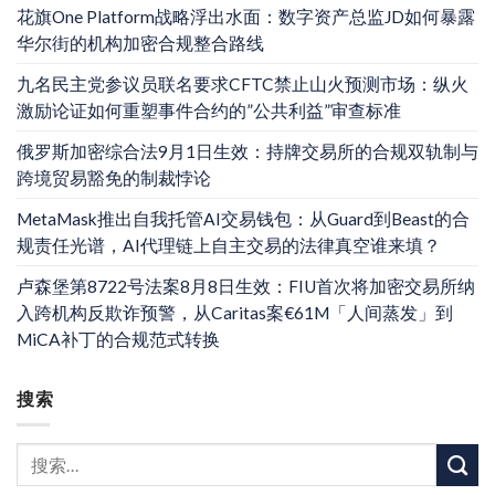
花旗One Platform战略浮出水面：数字资产总监JD如何暴露
华尔街的机构加密合规整合路线
九名民主党参议员联名要求CFTC禁止山火预测市场：纵火
激励论证如何重塑事件合约的”公共利益”审查标准
俄罗斯加密综合法9月1日生效：持牌交易所的合规双轨制与
跨境贸易豁免的制裁悖论
MetaMask推出自我托管AI交易钱包：从Guard到Beast的合
规责任光谱，AI代理链上自主交易的法律真空谁来填？
卢森堡第8722号法案8月8日生效：FIU首次将加密交易所纳
入跨机构反欺诈预警，从Caritas案€61M「人间蒸发」到
MiCA补丁的合规范式转换
搜索