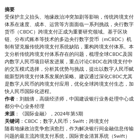
摘要
受保护主义抬头、地缘政治冲突加剧等影响，传统跨境支付
体系在速度、成本、运营等方面面临一系列挑战，央行数字
货币（
CBDC
）跨境支付正成为重要研究领域。基于区块
链、分布式账本等技术的多边央行数字货币（mCBDC）机
制有望克服传统跨境支付系统缺陷，重构跨境支付体系。本
文分析传统跨境支付体系存在的问题，梳理全球CBDC及国
内数字人民币项目研发进展，重点讨论CBDC在跨境支付中
的交互模式选择，分析其优势与挑战，提出以数字人民币赋
能新型跨境支付体系发展的策略。建议通过深化CBDC尤其
是数字人民币的跨境支付应用，优化全球跨境支付生态，加
快人民币国际化进程。
作者
：刘靓倩，高级经济师，中国建设银行业务处理中心成
都分中心业务经理
来源
：《国际金融》，2024年第5期
关键词
：CBDC；数字人民币；Swift；跨境支付
随着地缘政治竞争愈演愈烈，作为解决银行间金融信息传输
问题的最主流跨境支付系统，国际资金清算系统（Swift）