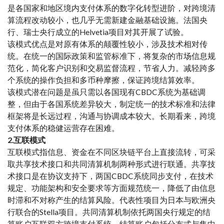
是各国家和地区境内支付体系的数字化转型进阶，对跨境清
算流程改动较小，也几乎无需新建金融基础设施。法国央
行、瑞士央行成立的
Helvetia
项目对其开展了试验。
该模式优点是对原有体系的颠覆性较小，涉及技术相对传
统。在统一的国际政策和监管标准下，将复杂的市场信息规
范化，简化客户识别和交易监督流程，节省人力。减轻跨多
个系统的操作负担和多币种摩擦，保证跨境结算效率。
该模式潜在问题是虽只需以各国现有CBDC系统为基础调
整，但由于各国系统差异较大，制定统一的技术标准和法律
框架将是长远过程，沟通与协调成本较大。长期看来，跨境
支付体系的稳健运营存在困难。
2.互联模式
互联模式指信息、资金在不同区块链平台上直接流转，可采
取共享技术接口和共同清算机制两种形式进行联通。共享技
术接口是在协议支持下，两国CBDC系统同步支付，在技术
规定、功能架构和安全要求等方面规范统一，降低了由信息
时滞和不对称产生的结算风险。代表性项目为日本与欧洲央
行联合的Stella项目。共同清算机制依托两国央行规定的结
算账户互联双方跨境支付系统。结算账户包括分布式与集中