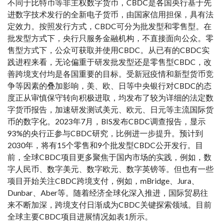
不同于比特币等非主权数字货币，CBDC是各国央行基于先
进数字技术发行的全新电子货币，由国家信用担保，具有法
定效力。按照发行方式，CBDC可分为批发型和零售型。在
批发型方式下，央行只服务金融机构，不直接面向公众。零
售型方式下，公众可获取并使用CBDC。从已有的CBDC实
践进程来看，无论偏重于研发批发型还是零售型CBDC，改
善跨境支付均是各国重要的目标。受新冠疫情和新型货币竞
争等因素的叠加影响，美、欧、日等中央银行对CBDC的态
度正从审慎保守转向积极进取，均发布了较为详细的法定数
字货币报告，加速研发测试美元、欧元、日元等主流国际货
币的数字化。2023年7月，BIS发布CBDC调查报告，显示
93%的央行正参与CBDC研究，比例进一步提升。预计到
2030年，将有15个零售和9个批发型CBDC公开发行。目
前，全球CBDC项目更多聚焦于国内市场的实践，例如，数
字人民币、数字美元、数字欧元、数字英镑等。但也有一些
项目开始关注CBDC跨境支付，例如，mBridge、Jura、
Dunbar、Aber等。随着经济全球化深入推进，国际贸易往
来不断加深，跨境支付日渐成为CBDC关键探索领域。目前
全球主要CBDC项目进展情况如表1所示。