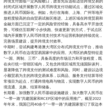
跨境支付面临一定风险敞口，故首先应选取适合跨境交易的
封闭式区域开展数字人民币跨境支付功能试点，通过区域化
推进人民币国际化。例如，先行在海南、上海、广州等地开
放程度较高的自由贸易试验区推进。上述区域在跨境贸易和
金融方面已沉淀了一定的风险管控经验，具备高水平开放优
势，可模仿互联网“小步快跑、快速更新”的方式，于试点区
域内开展数字人民币跨境支付技术与运营机制的持续优化，
完善场景建设，提升跨境支付效率。
中期时，尝试构建粤港澳大湾区分布式跨境支付平台，推动
数字人民币在边境贸易国家中的应用。大湾区的典型特征是
“一国、两制、三币”，具备高度的市场活力和开放程度，既
在央行统一管辖区域内，又包含跨境区域而无须国际谈判，
显著降低了跨境支付的测试难度和风险。同时，建设以边境
小额贸易为主的跨境交易体系，以商品、服务支付结算等经
常项目为起点，打通跨境电商与物流，实现数字人民币的跨
境流通、兑换、结算和储备。
长期看，加强数字人民币基础设施建设，加大数字人民币在
“一带一路”共建国家和RCEP区域中的应用推广。截至2022
年年末，我国已同40余个“一带一路”共建国家签订了双边本