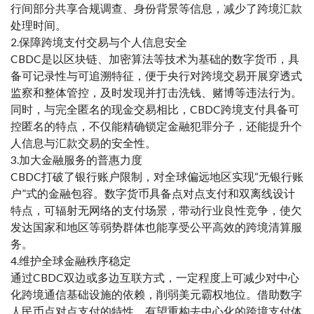
行间部分共享合规调查、身份背景等信息，减少了跨境汇款
处理时间。
2.保障跨境支付交易与个人信息安全
CBDC是以区块链、加密算法等技术为基础的数字货币，具
备可记录性与可追溯特征，便于央行对跨境交易开展穿透式
监察和整体管控，及时发现并打击洗钱、赌博等违法行为。
同时，与完全匿名的现金交易相比，CBDC跨境支付具备可
控匿名的特点，不仅能精确锁定金融犯罪分子，还能提升个
人信息与汇款交易的安全性。
3.加大金融服务的普惠力度
CBDC打破了银行账户限制，对全球偏远地区实现“无银行账
户”式的金融包容。数字货币具备点对点支付和双离线设计
特点，可辐射无网络的支付场景，带动行业良性竞争，使欠
发达国家和地区等弱势群体也能享受公平高效的跨境清算服
务。
4.维护全球金融秩序稳定
通过CBDC双边或多边互联方式，一定程度上可减少对中心
化跨境通信基础设施的依赖，削弱美元霸权地位。借助数字
人民币点对点支付的特性，有望重构去中心化的跨境支付体