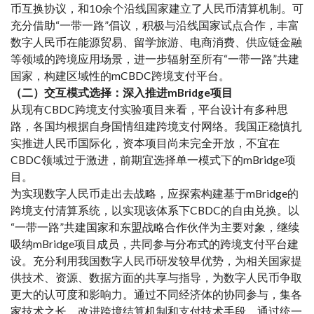
币互换协议，和10余个沿线国家建立了人民币清算机制。可
充分借助“一带一路”倡议，积极与沿线国家试点合作，丰富
数字人民币在能源贸易、留学旅游、电商消费、供应链金融
等领域的跨境应用场景，进一步辐射至所有“一带一路”共建
国家，构建区域性的mCBDC跨境支付平台。
（二）交互模式选择：深入推进mBridge项目
从现有CBDC跨境支付实验项目来看，平台设计有多种思
路，各国均根据自身国情组建跨境支付网络。我国正稳慎扎
实推进人民币国际化，资本项目尚未完全开放，不宜在
CBDC领域过于激进，前期宜选择单一模式下的mBridge项
目。
为实现数字人民币走出去战略，应探索构建基于mBridge的
跨境支付清算系统，以实现该体系下CBDC的自由兑换。以
“一带一路”共建国家和东盟战略合作伙伴为主要对象，继续
吸纳mBridge项目成员，共同参与分布式的跨境支付平台建
设。充分利用我国数字人民币研发较早优势，为相关国家提
供技术、资源、数据方面的共享与指导，为数字人民币争取
更大的认可度和影响力。通过不同经济体的协同参与，集各
家技术之长，改进跨境结算机制和支付技术手段，通过统一