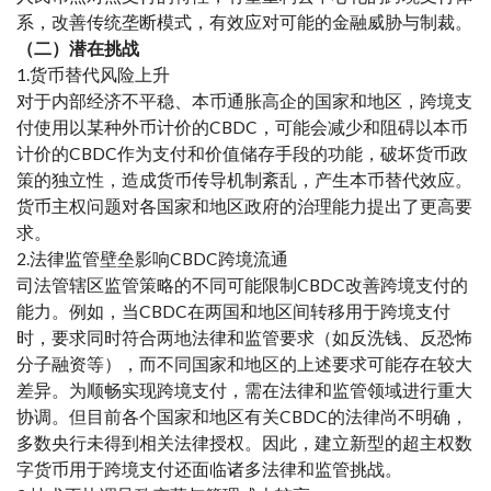
系，改善传统垄断模式，有效应对可能的金融威胁与制裁。
（二）潜在挑战
1.货币替代风险上升
对于内部经济不平稳、本币通胀高企的国家和地区，跨境支
付使用以某种外币计价的CBDC，可能会减少和阻碍以本币
计价的CBDC作为支付和价值储存手段的功能，破坏货币政
策的独立性，造成货币传导机制紊乱，产生本币替代效应。
货币主权问题对各国家和地区政府的治理能力提出了更高要
求。
2.法律监管壁垒影响CBDC跨境流通
司法管辖区监管策略的不同可能限制CBDC改善跨境支付的
能力。例如，当CBDC在两国和地区间转移用于跨境支付
时，要求同时符合两地法律和监管要求（如反洗钱、反恐怖
分子融资等），而不同国家和地区的上述要求可能存在较大
差异。为顺畅实现跨境支付，需在法律和监管领域进行重大
协调。但目前各个国家和地区有关CBDC的法律尚不明确，
多数央行未得到相关法律授权。因此，建立新型的超主权数
字货币用于跨境支付还面临诸多法律和监管挑战。