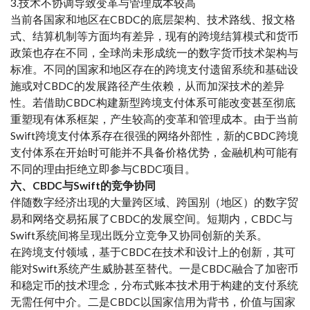
3.技术不协调导致变革与管理成本较高
当前各国家和地区在CBDC的底层架构、技术路线、报文格
式、结算机制等方面均有差异，现有的跨境结算模式和货币
政策也存在不同，全球尚未形成统一的数字货币技术架构与
标准。不同的国家和地区存在的跨境支付遗留系统和基础设
施或对CBDC的发展路径产生依赖，从而加深技术的差异
性。若借助CBDC构建新型跨境支付体系可能改变甚至彻底
重塑现有体系框架，产生较高的变革和管理成本。由于当前
Swift跨境支付体系存在很强的网络外部性，新的CBDC跨境
支付体系在开始时可能并不具备价格优势，金融机构可能有
不同的理由拒绝立即参与CBDC项目。
六、CBDC与Swift的竞争协同
伴随数字经济出现的大量跨区域、跨国别（地区）的数字贸
易和网络交易拓展了CBDC的发展空间。短期内，CBDC与
Swift系统间将呈现出既分立竞争又协同创新的关系。
在跨境支付领域，基于CBDC在技术和设计上的创新，其可
能对Swift系统产生威胁甚至替代。一是CBDC融合了加密币
和稳定币的技术理念，分布式账本技术用于构建的支付系统
无需任何中介。二是CBDC以国家信用为背书，价值与国家