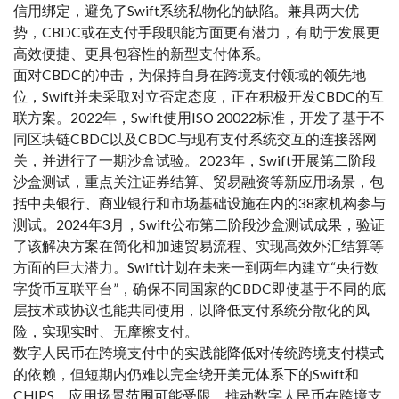
信用绑定，避免了Swift系统私物化的缺陷。兼具两大优
势，CBDC或在支付手段职能方面更有潜力，有助于发展更
高效便捷、更具包容性的新型支付体系。
面对CBDC的冲击，为保持自身在跨境支付领域的领先地
位，Swift并未采取对立否定态度，正在积极开发CBDC的互
联方案。2022年，Swift使用ISO 20022标准，开发了基于不
同区块链CBDC以及CBDC与现有支付系统交互的连接器网
关，并进行了一期沙盒试验。2023年，Swift开展第二阶段
沙盒测试，重点关注证券结算、贸易融资等新应用场景，包
括中央银行、商业银行和市场基础设施在内的38家机构参与
测试。2024年3月，Swift公布第二阶段沙盒测试成果，验证
了该解决方案在简化和加速贸易流程、实现高效外汇结算等
方面的巨大潜力。Swift计划在未来一到两年内建立“央行数
字货币互联平台”，确保不同国家的CBDC即使基于不同的底
层技术或协议也能共同使用，以降低支付系统分散化的风
险，实现实时、无摩擦支付。
数字人民币在跨境支付中的实践能降低对传统跨境支付模式
的依赖，但短期内仍难以完全绕开美元体系下的Swift和
CHIPS，应用场景范围可能受限。推动数字人民币在跨境支