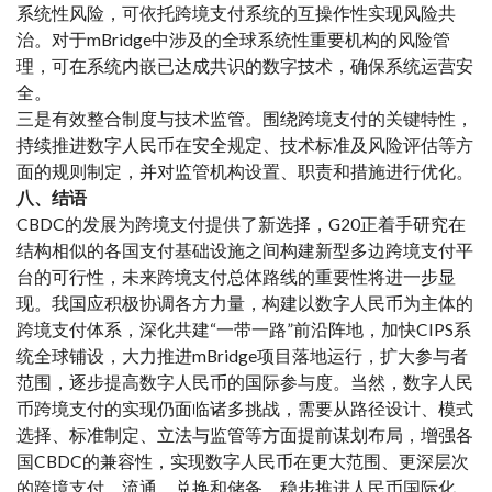
系统性风险，可依托跨境支付系统的互操作性实现风险共
治。对于mBridge中涉及的全球系统性重要机构的风险管
理，可在系统内嵌已达成共识的数字技术，确保系统运营安
全。
三是有效整合制度与技术监管。围绕跨境支付的关键特性，
持续推进数字人民币在安全规定、技术标准及风险评估等方
面的规则制定，并对监管机构设置、职责和措施进行优化。
八、结语
CBDC的发展为跨境支付提供了新选择，G20正着手研究在
结构相似的各国支付基础设施之间构建新型多边跨境支付平
台的可行性，未来跨境支付总体路线的重要性将进一步显
现。我国应积极协调各方力量，构建以数字人民币为主体的
跨境支付体系，深化共建“一带一路”前沿阵地，加快CIPS系
统全球铺设，大力推进mBridge项目落地运行，扩大参与者
范围，逐步提高数字人民币的国际参与度。当然，数字人民
币跨境支付的实现仍面临诸多挑战，需要从路径设计、模式
选择、标准制定、立法与监管等方面提前谋划布局，增强各
国CBDC的兼容性，实现数字人民币在更大范围、更深层次
的跨境支付、流通、兑换和储备，稳步推进人民币国际化。