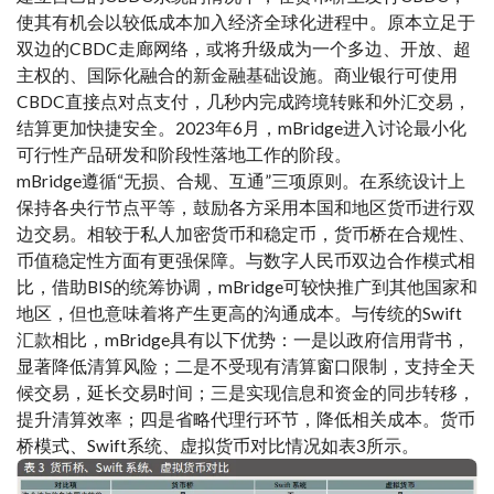
使其有机会以较低成本加入经济全球化进程中。原本立足于
双边的CBDC走廊网络，或将升级成为一个多边、开放、超
主权的、国际化融合的新金融基础设施。商业银行可使用
CBDC直接点对点支付，几秒内完成跨境转账和外汇交易，
结算更加快捷安全。2023年6月，mBridge进入讨论最小化
可行性产品研发和阶段性落地工作的阶段。
mBridge遵循“无损、合规、互通”三项原则。在系统设计上
保持各央行节点平等，鼓励各方采用本国和地区货币进行双
边交易。相较于私人加密货币和稳定币，货币桥在合规性、
币值稳定性方面有更强保障。与数字人民币双边合作模式相
比，借助BIS的统筹协调，mBridge可较快推广到其他国家和
地区，但也意味着将产生更高的沟通成本。与传统的Swift
汇款相比，mBridge具有以下优势：一是以政府信用背书，
显著降低清算风险；二是不受现有清算窗口限制，支持全天
候交易，延长交易时间；三是实现信息和资金的同步转移，
提升清算效率；四是省略代理行环节，降低相关成本。货币
桥模式、Swift系统、虚拟货币对比情况如表3所示。