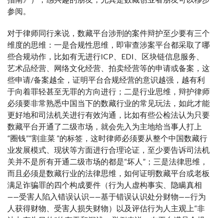
参阅。
对于律师同行来说，数藏平台涉刑的案件辩护至少要有三个
维度的思维：一是合规性思维，即审查涉案平台都采取了哪
些合规动作，比如有无进行ICP、EDI、区块链信息服务、
艺术品经营、网络文化经营、拍卖经营等的申请或备案，这
些申请/备案越全，证明平台合规经营的意识越强，越有利
于向着罪轻甚至无罪的方向进行；二是行业思维，辩护律师
必须要非常熟悉中国当下的数藏行业的常见玩法，如此才能
更好地和司法机关进行有效沟通，比如有些公检法认为只要
数藏平台开通了二级市场，就会先入为主地给当事人打上
“圈钱”“割韭菜 ”的标签，这时律师必须要从整个中国数藏行
业发展模式、现状等方面进行合理论证，至少要告诉司法机
关并不是所有开通二级市场的都是“坏人”；三是法律思维，
而且必须是数藏行业的法律思维，如何证明数藏平台或老板
满足诈骗罪的四个构成要件（行为人虚构事实、隐瞒真相
——受害人陷入错误认识——基于错误认识处分财物——行为
人获得财物、受害人损失财物）以及评估行为人主观上“非