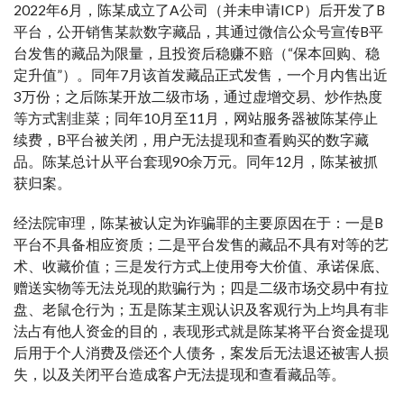
2022年6月，陈某成立了A公司（并未申请ICP）后开发了B
平台，公开销售某款数字藏品，其通过微信公众号宣传B平
台发售的藏品为限量，且投资后稳赚不赔（“保本回购、稳
定升值”）。同年7月该首发藏品正式发售，一个月内售出近
3万份；之后陈某开放二级市场，通过虚增交易、炒作热度
等方式割韭菜；同年10月至11月，网站服务器被陈某停止
续费，B平台被关闭，用户无法提现和查看购买的数字藏
品。陈某总计从平台套现90余万元。同年12月，陈某被抓
获归案。
经法院审理，陈某被认定为诈骗罪的主要原因在于：一是B
平台不具备相应资质；二是平台发售的藏品不具有对等的艺
术、收藏价值；三是发行方式上使用夸大价值、承诺保底、
赠送实物等无法兑现的欺骗行为；四是二级市场交易中有拉
盘、老鼠仓行为；五是陈某主观认识及客观行为上均具有非
法占有他人资金的目的，表现形式就是陈某将平台资金提现
后用于个人消费及偿还个人债务，案发后无法退还被害人损
失，以及关闭平台造成客户无法提现和查看藏品等。