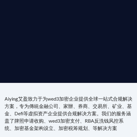
是準備在香港申請 1/4/9號牌照升級的傳統金融券
是尋求開曼加密基金設立的資產管理團隊，艾盈都將
供最專業、最高效的合規支持。
尖專家團隊：成員均擁有 ACAMS 認證反洗錢师、資
執業律師資質。
4/7 全球無時差響應：香港、迪拜、歐洲本地化團隊
時在線。
Aiying艾盈致力于为wed3加密企业提供全球一站式合规解决
方案，专为傳統金融公司、家辦、券商、交易所、矿业、基
金、Defi等虚拟资产企业提供合规解决方案。我们的服务涵
盖了牌照申请收购、wed3加密支付、RBA反洗钱风控系
统、加密基金架构设立、加密税筹规划、等解决方案