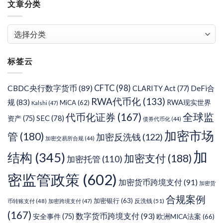
文章分类
文
章
分
标签云
类
CFTC
(98)
CBDC央行数字货币
(89)
DeFi合
CLARITY Act
(77)
RWA代币化
(133)
规
(83)
RWA现实世界
MiCA
(62)
Kalshi
(47)
代币化证券
(167)
全球监
SEC
(78)
资产
(75)
债券代币化
(44)
加密市场
管
(180)
加密反洗钱
(122)
加密交易所合规
(44)
加
结构
(345)
加密支付
(188)
加密托管
(110)
密监管政策
(602)
加密货币跨境支付
(91)
加密货
合规案例
加密银行
(63)
反洗钱
(51)
币转账支付
(48)
加密跨境支付
(47)
(167)
数字货币跨境支付
(93)
安全事件
(75)
欧洲MICA法案
(66)