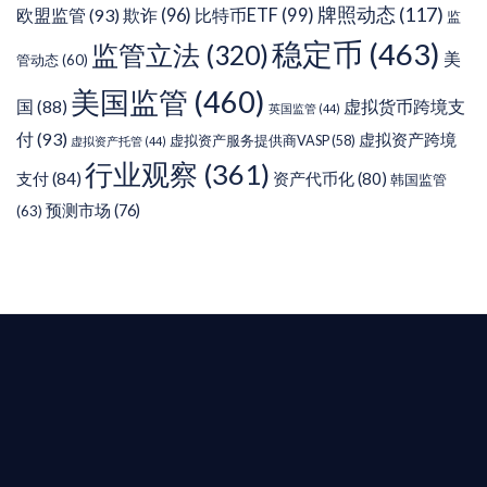
牌照动态
(117)
欧盟监管
(93)
欺诈
(96)
比特币ETF
(99)
监
稳定币
(463)
监管立法
(320)
美
管动态
(60)
美国监管
(460)
虚拟货币跨境支
国
(88)
英国监管
(44)
付
(93)
虚拟资产跨境
虚拟资产服务提供商VASP
(58)
虚拟资产托管
(44)
行业观察
(361)
支付
(84)
资产代币化
(80)
韩国监管
预测市场
(76)
(63)
T AIYING
您的全球
b3 合規商業版圖