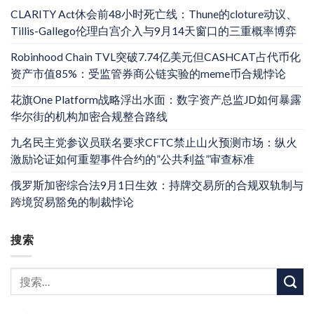
CLARITY Act休会前48小时死亡线：Thune的cloture动议、
Tillis-Gallego伦理白宫介入与9月14天窗口的三重概率博弈
Robinhood Chain TVL突破7.74亿美元但CASHCAT占代币化
资产市值85%：受监管券商公链实验的meme币合规悖论
花旗One Platform战略浮出水面：数字资产总监JD如何暴露
华尔街的机构加密合规整合路线
九名民主党参议员联名要求CFTC禁止山火预测市场：纵火
激励论证如何重塑事件合约的”公共利益”审查标准
俄罗斯加密综合法9月1日生效：持牌交易所的合规双轨制与
跨境贸易豁免的制裁悖论
搜索