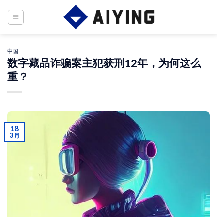
Skip
to
content
中国
数字藏品诈骗案主犯获刑12年，为何这么
重？
18
3 月