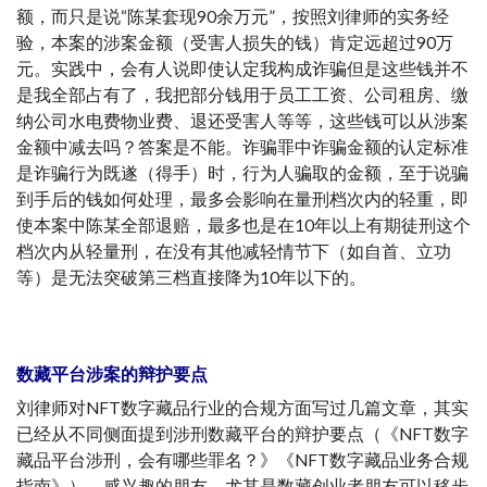
额，而只是说“陈某套现90余万元”，按照刘律师的实务经
验，本案的涉案金额（受害人损失的钱）肯定远超过90万
元。实践中，会有人说即使认定我构成诈骗但是这些钱并不
是我全部占有了，我把部分钱用于员工工资、公司租房、缴
纳公司水电费物业费、退还受害人等等，这些钱可以从涉案
金额中减去吗？答案是不能。诈骗罪中诈骗金额的认定标准
是诈骗行为既遂（得手）时，行为人骗取的金额，至于说骗
到手后的钱如何处理，最多会影响在量刑档次内的轻重，即
使本案中陈某全部退赔，最多也是在10年以上有期徒刑这个
档次内从轻量刑，在没有其他减轻情节下（如自首、立功
等）是无法突破第三档直接降为10年以下的。
数藏平台涉案的辩护要点
刘律师对NFT数字藏品行业的合规方面写过几篇文章，其实
已经从不同侧面提到涉刑数藏平台的辩护要点（《NFT数字
藏品平台涉刑，会有哪些罪名？》《NFT数字藏品业务合规
指南》），感兴趣的朋友，尤其是数藏创业者朋友可以移步