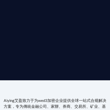
T AIYING
動您的全球
b3 合規商業版圖
是準備在香港申請 1/4/9號牌照升級的傳統金融券商，還是尋
尖專家團隊：成員均擁有 ACAMS 認證反洗錢师、資深執業律師
Aiying艾盈致力于为wed3加密企业提供全球一站式合规解决
方案，专为傳統金融公司、家辦、券商、交易所、矿业、基