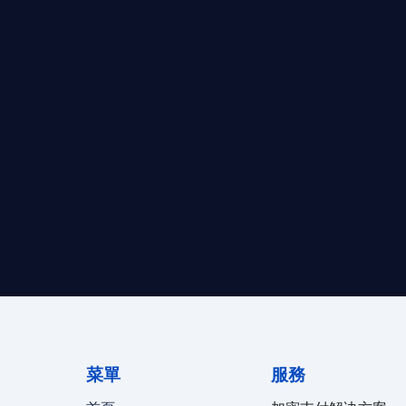
求開曼加密基金設立的資產管理團隊，艾盈都將為您提供最專業、
資質。
24/7 全球無時差響應：香港、
菜單
服務