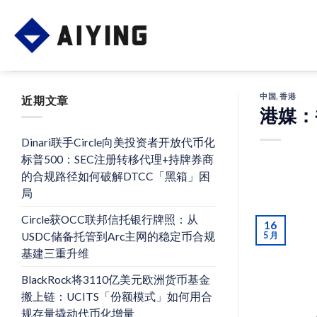
Skip
to
content
中国
,
香港
近期文章
港媒：
Dinari联手Circle向美投资者开放代币化
标普500：SEC注册转移代理+持牌券商
的合规路径如何破解DTCC「黑箱」困
局
Circle获OCC联邦信托银行牌照：从
16
USDC储备托管到Arc主网的稳定币合规
5 月
基建三重升维
BlackRock将3110亿美元欧洲货币基金
搬上链：UCITS「份额模式」如何用合
规存量撬动代币化增量