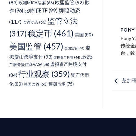
(93)
欧盟监管
(92)
欺
欧洲MICA法案
(66)
牌照动态
诈
(96)
比特币ETF
(99)
监管立法
(117)
监管动态
(60)
PONY
稳定币
(461)
(317)
美国
(80)
Pon
美国监管
(457)
传统金
虚
英国监管
(44)
台，致
拟货币跨境支付
(93)
虚拟资
虚拟资产托管
(44)
虚拟资产跨境支付
产服务提供商VASP
(58)
行业观察
(359)
(84)
资产代币
芝加哥
化
(80)
预测市场
(75)
韩国监管
(63)