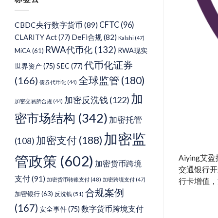
类
CFTC
(96)
CBDC央行数字货币
(89)
DeFi合规
(82)
CLARITY Act
(77)
Kalshi
(47)
RWA代币化
(132)
RWA现实
MiCA
(61)
代币化证券
世界资产
(75)
SEC
(77)
(166)
全球监管
(180)
债券代币化
(44)
加
加密反洗钱
(122)
加密交易所合规
(44)
密市场结构
(342)
加密托管
加密监
加密支付
(188)
(108)
管政策
(602)
Aiyin
加密货币跨境
交通银行开
支付
(91)
加密货币转账支付
(48)
加密跨境支付
(47)
行卡增值，
合规案例
加密银行
(63)
反洗钱
(51)
(167)
数字货币跨境支付
安全事件
(75)