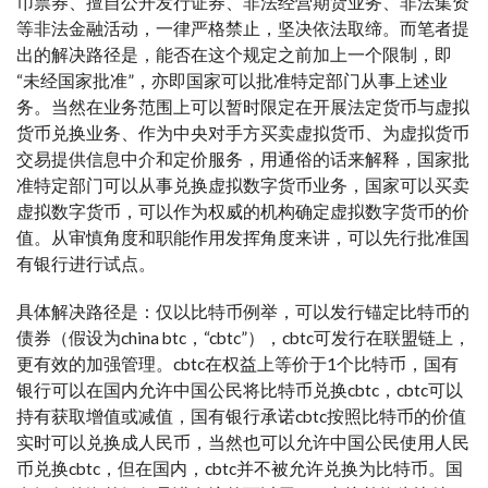
币票券、擅自公开发行证券、非法经营期货业务、非法集资
等非法金融活动，一律严格禁止，坚决依法取缔。而笔者提
出的解决路径是，能否在这个规定之前加上一个限制，即
“未经国家批准”，亦即国家可以批准特定部门从事上述业
务。当然在业务范围上可以暂时限定在开展法定货币与虚拟
货币兑换业务、作为中央对手方买卖虚拟货币、为虚拟货币
交易提供信息中介和定价服务，用通俗的话来解释，国家批
准特定部门可以从事兑换虚拟数字货币业务，国家可以买卖
虚拟数字货币，可以作为权威的机构确定虚拟数字货币的价
值。从审慎角度和职能作用发挥角度来讲，可以先行批准国
有银行进行试点。
具体解决路径是：仅以比特币例举，可以发行锚定比特币的
债券（假设为china btc，“cbtc”），cbtc可发行在联盟链上，
更有效的加强管理。cbtc在权益上等价于1个比特币，国有
银行可以在国内允许中国公民将比特币兑换cbtc，cbtc可以
持有获取增值或减值，国有银行承诺cbtc按照比特币的价值
实时可以兑换成人民币，当然也可以允许中国公民使用人民
币兑换cbtc，但在国内，cbtc并不被允许兑换为比特币。国