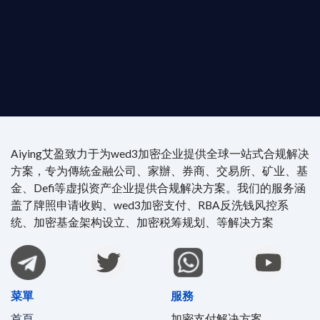
尖專家團隊：成員均擁有 ACAMS 認證反洗錢师、資
執業律師資質。
4/7 全球無時差響應：香港、迪拜、歐洲本地化團隊
時在線。
Aiying艾盈致力于为wed3加密企业提供全球一站式合规解决
方案，专为傳統金融公司、家辦、券商、交易所、矿业、基
金、Defi等虚拟资产企业提供合规解决方案。我们的服务涵
盖了牌照申请收购、wed3加密支付、RBA反洗钱风控系
统、加密基金架构设立、加密税筹规划、等解决方案
菜單
服務
首頁
加密支付解决方案