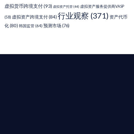
虚拟货币跨境支付
(93)
虚拟资产服务提供商VASP
虚拟资产托管
(44)
行业观察
(371)
虚拟资产跨境支付
(84)
资产代币
(58)
化
(80)
预测市场
(76)
韩国监管
(64)
T AIYING
您的全球
b3 合規商業版圖
是準備在香港申請 1/4/9號牌照升級的傳統金融券
是尋求開曼加密基金設立的資產管理團隊，艾盈都將
供最專業、最高效的合規支持。