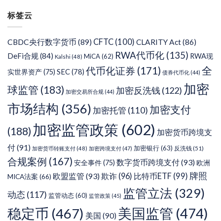
分
标签云
类
CFTC
(100)
CBDC央行数字货币
(89)
CLARITY Act
(86)
RWA代币化
(135)
DeFi合规
(84)
RWA现
MiCA
(62)
Kalshi
(48)
代币化证券
(171)
全
SEC
(78)
实世界资产
(75)
债券代币化
(44)
加密
球监管
(183)
加密反洗钱
(122)
加密交易所合规
(44)
市场结构
(356)
加密支付
加密托管
(110)
加密监管政策
(602)
(188)
加密货币跨境支
付
(91)
加密银行
(63)
反洗钱
(51)
加密货币转账支付
(48)
加密跨境支付
(47)
合规案例
(167)
数字货币跨境支付
(93)
安全事件
(75)
欧洲
牌照
欧盟监管
(93)
欺诈
(96)
比特币ETF
(99)
MICA法案
(66)
监管立法
(329)
动态
(117)
监管动态
(60)
监管政策
(45)
稳定币
(467)
美国监管
(474)
美国
(90)