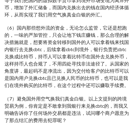
等于我们把国内的虚拟数字货币拿到境外市场变现为离岸外
币，增加了外汇储备，而国内兑换出去的钱在国内经济体循
环，从而实现了我们用空气换真金白银的外汇。
（6）国内那些想外流的资金，无论怎么监管，它还是想跑
的，一味的严加管控，只会让地下钱庄赚钱，那么合理的解
决措施就是，想要将资金转移到国外的人可以拿着钱来找国
内银行去兑换cbtc，后续拿着cbtc到境外，银行负责把cbtc
兑换成比特币，持币人可以拿着比特币在国外去兑换外币，
这样持币人也合规了，不用四处寻找非法途径了。从国家的
角度讲，最起码不是净流出，因为交付给客户的比特币可以
是国内用户兑换cbtc且已兑换人民币的比特币，也可以是我
们在境外购买的比特币，在这个过程中还可以赚取手续费。
（7）避免国外用空气换我们真金白银。以上文提到的跨境
贸易为例，你肯定是不敢拿到我银行来兑换cbtc的，而我又
明确告诉你了任何场外交易都是违法，试问哪个商户愿意为
了那点结汇的费用去犯罪呢？