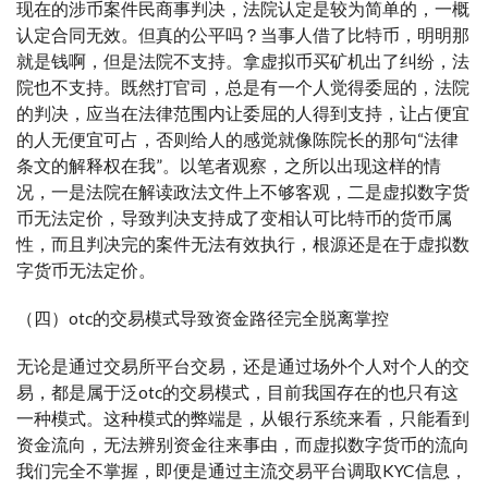
现在的涉币案件民商事判决，法院认定是较为简单的，一概
认定合同无效。但真的公平吗？当事人借了比特币，明明那
就是钱啊，但是法院不支持。拿虚拟币买矿机出了纠纷，法
院也不支持。既然打官司，总是有一个人觉得委屈的，法院
的判决，应当在法律范围内让委屈的人得到支持，让占便宜
的人无便宜可占，否则给人的感觉就像陈院长的那句“法律
条文的解释权在我”。以笔者观察，之所以出现这样的情
况，一是法院在解读政法文件上不够客观，二是虚拟数字货
币无法定价，导致判决支持成了变相认可比特币的货币属
性，而且判决完的案件无法有效执行，根源还是在于虚拟数
字货币无法定价。
（四）otc的交易模式导致资金路径完全脱离掌控
无论是通过交易所平台交易，还是通过场外个人对个人的交
易，都是属于泛otc的交易模式，目前我国存在的也只有这
一种模式。这种模式的弊端是，从银行系统来看，只能看到
资金流向，无法辨别资金往来事由，而虚拟数字货币的流向
我们完全不掌握，即便是通过主流交易平台调取KYC信息，