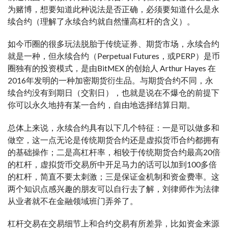
为赌博，想要知道此种说法是否正确，必须要知道什么是永
续合约（理解了永续合约就自然懂高杠杆的含义）。
如今币圈的很多玩法脱胎于传统证券、期货市场，永续合约
就是一种，但永续合约（Perpetual Futures，或PERP）是币
圈独有的投资模式，是由BitMEX 的创始人 Arthur Hayes 在
2016年发明的一种加密期货衍生品。与期货合约不同，永
续合约没有到期日（交割日），也就是说在不爆仓的前提下
你可以永久地持有某一合约，自由地选择结算日期。
总体上来说，永续合约具有以下几个特征：一是可以做多和
做空，这一点无论是传统期货合约还是虚拟货币合约都拥有
的基础操作；二是高杠杆率，相较于传统期货合约最高20倍
的杠杆，虚拟货币交易所中开足马力的话可以加到100多倍
的杠杆，简直不要太刺激；三是保证金机制和资金费率。这
两个知识点感兴趣的朋友可以自行去了解，刘律师作为法律
从业者就不在金融领域班门弄斧了。
杠杆交易在交易细节上和合约交易有所差异，比如资金来源