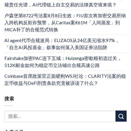
规责任光谱，AI代理链上自主交易的法律真空谁来填？
卢森堡第8722号法案8月8日生效：FIU首次将加密交易所纳
入跨机构反欺诈预警，从Caritas案€61M「人间蒸发」到
MiCA补丁的合规范式转换
AI agent代币合规迷局：ELIZAOS从24亿美元缩水97%，
「自主AI风投基金」叙事如何落入美国证券法陷阱
Fairshake加密PAC连下五城：Huizenga密歇根初选过关，
512K献金如何为稳定币立法铺出合规高速公路
Coinbase首席政策官正面硬刚WSJ社论：CLARITY法案的稳
定币收益与DeFi刑责条款究竟被误读了什么？
搜索