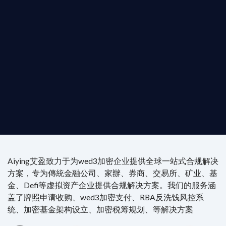
是準備在香港申請 1/4/9號牌照升級的傳統金融券
是尋求開曼加密基金設立的資產管理團隊，艾盈都將
供最專業、最高效的合規支持。
尖專家團隊：成員均擁有 ACAMS 認證反洗錢师、資
執業律師資質。
4/7 全球無時差響應：香港、迪拜、歐洲本地化團隊
時在線。
Aiying艾盈致力于为wed3加密企业提供全球一站式合规解决
方案，专为傳統金融公司、家辦、券商、交易所、矿业、基
金、Defi等虚拟资产企业提供合规解决方案。我们的服务涵
盖了牌照申请收购、wed3加密支付、RBA反洗钱风控系
统、加密基金架构设立、加密税筹规划、等解决方案