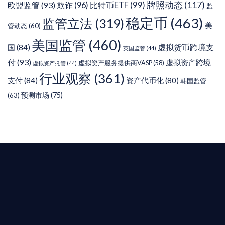
牌照动态
(117)
欧盟监管
(93)
欺诈
(96)
比特币ETF
(99)
监
稳定币
(463)
监管立法
(319)
美
管动态
(60)
美国监管
(460)
虚拟货币跨境支
国
(84)
英国监管
(44)
付
(93)
虚拟资产跨境
虚拟资产服务提供商VASP
(58)
虚拟资产托管
(44)
行业观察
(361)
支付
(84)
资产代币化
(80)
韩国监管
预测市场
(75)
(63)
T AIYING
您的全球
b3 合規商業版圖