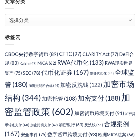
文章分类
文
章
分
标签云
类
CFTC
(97)
CBDC央行数字货币
(89)
DeFi合
CLARITY Act
(77)
RWA代币化
(133)
规
(83)
RWA现实世界
MiCA
(62)
Kalshi
(47)
代币化证券
(167)
全球监
SEC
(78)
资产
(75)
债券代币化
(44)
加密市场
管
(180)
加密反洗钱
(122)
加密交易所合规
(44)
加
结构
(344)
加密支付
(188)
加密托管
(108)
密监管政策
(602)
加密货币跨境支付
(91)
加密货
合规案例
加密银行
(63)
反洗钱
(51)
币转账支付
(48)
加密跨境支付
(47)
(167)
数字货币跨境支付
(93)
安全事件
(75)
欧洲MICA法案
(66)