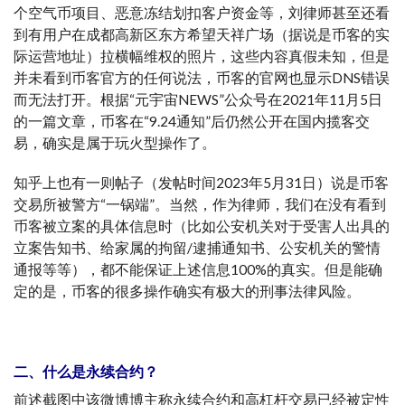
个空气币项目、恶意冻结划扣客户资金等，刘律师甚至还看
到有用户在成都高新区东方希望天祥广场（据说是币客的实
际运营地址）拉横幅维权的照片，这些内容真假未知，但是
并未看到币客官方的任何说法，币客的官网也显示DNS错误
而无法打开。根据“元宇宙NEWS”公众号在2021年11月5日
的一篇文章，币客在“9.24通知”后仍然公开在国内揽客交
易，确实是属于玩火型操作了。
知乎上也有一则帖子（发帖时间2023年5月31日）说是币客
交易所被警方“一锅端”。当然，作为律师，我们在没有看到
币客被立案的具体信息时（比如公安机关对于受害人出具的
立案告知书、给家属的拘留/逮捕通知书、公安机关的警情
通报等等），都不能保证上述信息100%的真实。但是能确
定的是，币客的很多操作确实有极大的刑事法律风险。
二、什么是永续合约？
前述截图中该微博博主称永续合约和高杠杆交易已经被定性