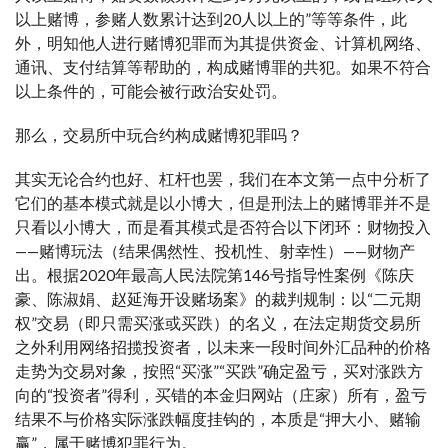
以上赌博，参赌人数累计达到20人以上的”等等条件，此
外，明知他人进行赌博犯罪而为其提供资金、计算机网络、
通讯、支付结算等帮助的，构成赌博罪的共犯。如果不符合
以上条件的，可能会被行政治安处罚。
那么，交易所中玩合约构成赌博犯罪吗？
其实无论合约也好、杠杆也罢，我们在本文第一点中分析了
它们的基本模式就是以小博大，但是刑法上的赌博罪并不是
只看以小博大，而是看其模式是否符合以下闭环：财物投入
——赌博玩法（结果偶然性、投机性、射幸性）——财物产
出。根据2020年最高人民法院第146号指导性案例《陈庆
豪、陈淑娟、赵延海开设赌场案》的裁判规制：以“二元期
权”交易（即只需买涨或买跌）的名义，在法定期货交易所
之外利用网络招揽投资者，以未来一段时间外汇品种的价格
走势为交易对象，按照“买涨”“买跌”确定盈亏，买对涨跌方
向的“投资者”得利，买错的本金归网站（庄家）所有，盈亏
结果不与价格实际涨跌幅度挂钩的，本质是“押大小、赌输
赢”，属于赌博犯罪行为。