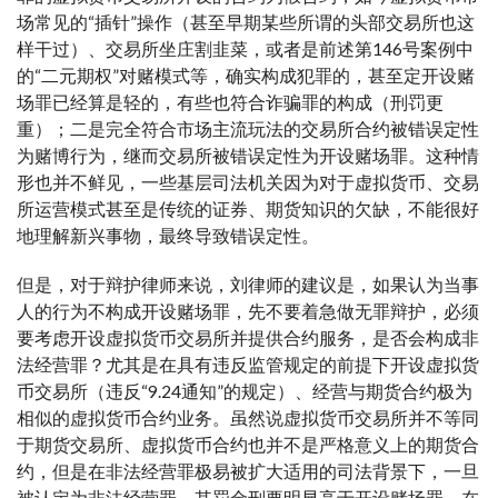
场常见的“插针”操作（甚至早期某些所谓的头部交易所也这
样干过）、交易所坐庄割韭菜，或者是前述第146号案例中
的“二元期权”对赌模式等，确实构成犯罪的，甚至定开设赌
场罪已经算是轻的，有些也符合诈骗罪的构成（刑罚更
重）；二是完全符合市场主流玩法的交易所合约被错误定性
为赌博行为，继而交易所被错误定性为开设赌场罪。这种情
形也并不鲜见，一些基层司法机关因为对于虚拟货币、交易
所运营模式甚至是传统的证券、期货知识的欠缺，不能很好
地理解新兴事物，最终导致错误定性。
但是，对于辩护律师来说，刘律师的建议是，如果认为当事
人的行为不构成开设赌场罪，先不要着急做无罪辩护，必须
要考虑开设虚拟货币交易所并提供合约服务，是否会构成非
法经营罪？尤其是在具有违反监管规定的前提下开设虚拟货
币交易所（违反“9.24通知”的规定）、经营与期货合约极为
相似的虚拟货币合约业务。虽然说虚拟货币交易所并不等同
于期货交易所、虚拟货币合约也并不是严格意义上的期货合
约，但是在非法经营罪极易被扩大适用的司法背景下，一旦
被认定为非法经营罪，其罚金刑要明显高于开设赌场罪，在