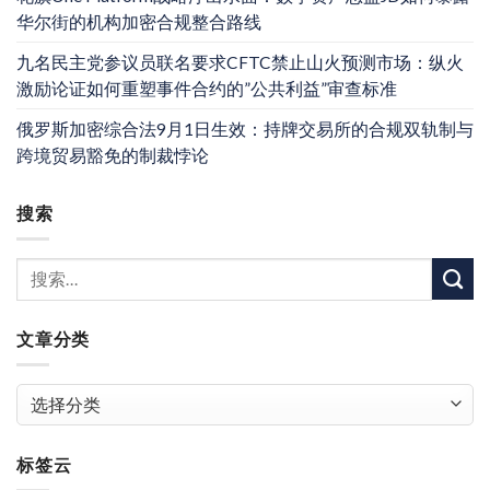
华尔街的机构加密合规整合路线
九名民主党参议员联名要求CFTC禁止山火预测市场：纵火
激励论证如何重塑事件合约的”公共利益”审查标准
俄罗斯加密综合法9月1日生效：持牌交易所的合规双轨制与
跨境贸易豁免的制裁悖论
搜索
文章分类
文
章
分
标签云
类