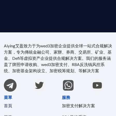
4/7 全球無時差響應：香港、迪拜、歐洲本地化團隊
時在線。
Aiying艾盈致力于为wed3加密企业提供全球一站式合规解决
方案，专为傳統金融公司、家辦、券商、交易所、矿业、基
金、Defi等虚拟资产企业提供合规解决方案。我们的服务涵
盖了牌照申请收购、wed3加密支付、RBA反洗钱风控系
统、加密基金架构设立、加密税筹规划、等解决方案
菜單
服務
首頁
加密支付解决方案