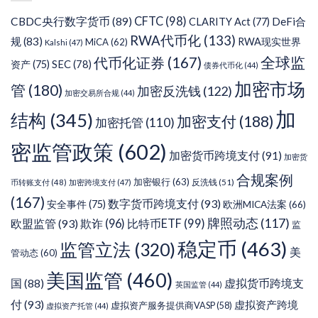
CFTC
(98)
CBDC央行数字货币
(89)
DeFi合
CLARITY Act
(77)
RWA代币化
(133)
规
(83)
RWA现实世界
MiCA
(62)
Kalshi
(47)
代币化证券
(167)
全球监
SEC
(78)
资产
(75)
债券代币化
(44)
加密市场
管
(180)
加密反洗钱
(122)
加密交易所合规
(44)
加
结构
(345)
加密支付
(188)
加密托管
(110)
密监管政策
(602)
加密货币跨境支付
(91)
加密货
合规案例
加密银行
(63)
反洗钱
(51)
币转账支付
(48)
加密跨境支付
(47)
(167)
数字货币跨境支付
(93)
安全事件
(75)
欧洲MICA法案
(66)
牌照动态
(117)
欧盟监管
(93)
欺诈
(96)
比特币ETF
(99)
监
稳定币
(463)
监管立法
(320)
美
管动态
(60)
美国监管
(460)
虚拟货币跨境支
国
(88)
英国监管
(44)
付
(93)
虚拟资产跨境
虚拟资产服务提供商VASP
(58)
虚拟资产托管
(44)