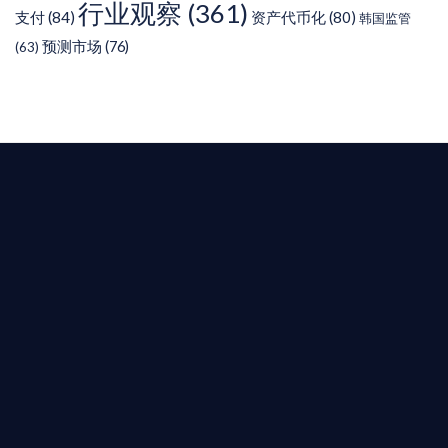
行业观察
(361)
支付
(84)
资产代币化
(80)
韩国监管
预测市场
(76)
(63)
T AIYING
您的全球
b3 合規商業版圖
是準備在香港申請 1/4/9號牌照升級的傳統金融券
是尋求開曼加密基金設立的資產管理團隊，艾盈都將
供最專業、最高效的合規支持。
尖專家團隊：成員均擁有 ACAMS 認證反洗錢师、資
執業律師資質。