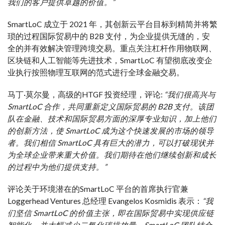
我们的客户提供卓越的价值。”
SmartLoC 成立于 2021 年，其创新云平台
目标
到
精简
并将繁
琐的
过程
国际贸易中的 B2B 支付，为企业提供
无缝的
，
安
全的
并有效解决
管理
跨境交易。重点关注
杠杆作用
物联网、
区块链和人工智能等先进技术，SmartLoC 有望彻底改变企
业
执行
按照物理互联网的范式进行全球金融交易。
马丁·莫尔曼，
高级的
HTGF 投资经理，
评论
:
“我们很高兴与
SmartLoC 合作，共同重新定义国际贸易的 B2B 支付。该团
队在金融、技术和国际贸易方面的深厚专业知识，加上他们
的创新方法，使 SmartLoC 成为这个快速发展的市场的领导
者。我们相信 SmartLoC 具有巨大的潜力，可以打破现状并
为全球企业带来重大价值。我们期待在他们继续创新和成长
的过程中为他们提供支持。”
评论
关于环境
潜在的
SmartLoC 平台的首席执行官兼
Loggerhead Ventures 总经理 Evangelos Kosmidis 表示：
“我
们坚信 SmartLoC 的价值主张，即在国际贸易中实现供应链