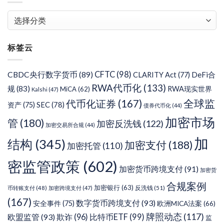
文
章
分
标签云
类
CFTC
(98)
CBDC央行数字货币
(89)
DeFi合
CLARITY Act
(77)
RWA代币化
(133)
规
(83)
RWA现实世界
MiCA
(62)
Kalshi
(47)
代币化证券
(167)
全球监
SEC
(78)
资产
(75)
债券代币化
(44)
加密市场
管
(180)
加密反洗钱
(122)
加密交易所合规
(44)
加
结构
(345)
加密支付
(188)
加密托管
(110)
密监管政策
(602)
加密货币跨境支付
(91)
加密货
合规案例
加密银行
(63)
反洗钱
(51)
币转账支付
(48)
加密跨境支付
(47)
(167)
数字货币跨境支付
(93)
安全事件
(75)
欧洲MICA法案
(66)
牌照动态
(117)
欧盟监管
(93)
欺诈
(96)
比特币ETF
(99)
监