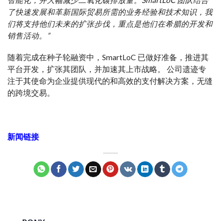
智能化，并大幅减少二氧化碳排放量。SmartLoC 团队结合
了快速发展和革新国际贸易所需的业务经验和技术知识，我
们将支持他们未来的扩张步伐，重点是他们在希腊的开发和
销售活动。”
随着
完成
在种子轮融资中，SmartLoC 已做好准备，推进其
平台开发，
扩张
其团队，并加速其上市
战略
。 公司
遗迹
专
注于其
使命
为企业提供
现代的
和高效的支付解决方案，
无缝
的
跨境交易。
新闻链接