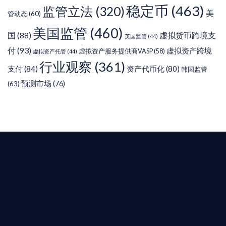
稳定币
(463)
监管立法
(320)
美
管动态
(60)
美国监管
(460)
虚拟货币跨境支
国
(88)
英国监管
(44)
付
(93)
虚拟资产跨境
虚拟资产服务提供商VASP
(58)
虚拟资产托管
(44)
行业观察
(361)
支付
(84)
资产代币化
(80)
韩国监管
预测市场
(76)
(63)
T AIYING
您的全球
b3 合規商業版圖
是準備在香港申請 1/4/9號牌照升級的傳統金融券