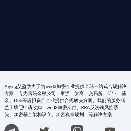
是尋求開曼加密基金設立的資產管理團隊，艾盈都將
供最專業、最高效的合規支持。
尖專家團隊：成員均擁有 ACAMS 認證反洗錢师、資
執業律師資質。
4/7 全球無時差響應：香港、迪拜、歐洲本地化團隊
時在線。
Aiying艾盈致力于为wed3加密企业提供全球一站式合规解决
方案，专为傳統金融公司、家辦、券商、交易所、矿业、基
金、Defi等虚拟资产企业提供合规解决方案。我们的服务涵
盖了牌照申请收购、wed3加密支付、RBA反洗钱风控系
统、加密基金架构设立、加密税筹规划、等解决方案