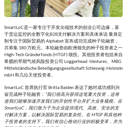
SmartLoC
是一家专注于开发尖端技术的创业公司
边缘
，基
于货运监控的全数字化B2B支付解决方案和
具体来说
量身定
制
专注于国际贸易的 Alphabet 宣布成功完成种子轮融资，
共筹集 180 万欧元。本轮融资由欧洲领先的种子投资者之一
High-Tech Gründerfonds (HTGF) 领投。其他投资者包括来自
希腊的早期气候风险投资公司 Loggerhead -Ventures、MBG
Mittelständische Beteiligungsgesellschaft Schleswig-Holstein
mbH 和几位天使投资者。
SmartLoC 首席执行官 Britta Balden 表达了她对成功感到兴
奋
完成
种子轮融资：
“我们很高兴获得这笔重大投资，这将
使我们能够加速开发我们的开创性平台并扩大业务规模。在
SmartLoC，我们致力于为企业提供现代、高效、安全的支
付解决方案，以解决国际贸易的复杂性。在 HTGF 和其他种
子投资者的支持下，我们有信心推动行业的积极变革，并为