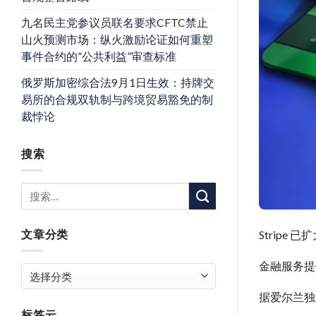
九名民主党参议员联名要求CFTC禁止
山火预测市场：纵火激励论证如何重塑
事件合约的”公共利益”审查标准
俄罗斯加密综合法9月1日生效：持牌交
易所的合规双轨制与跨境贸易豁免的制
裁悖论
搜索
文章分类
Strip
金融服务提
文
章
据爱尔兰独立
分
标签云