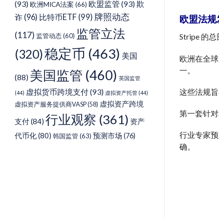
(93)
欧盟监管
(93)
欺
欧洲MICA法案
(66)
牌照动态
诈
(96)
比特币ETF
(99)
欧盟法规
监管立法
(117)
监管动态
(60)
Strip
稳定币
(463)
(320)
美国
欧洲在全球
一。
美国监管
(460)
(88)
英国监管
虚拟货币跨境支付
(93)
这些法规旨
(44)
虚拟资产托管
(44)
虚拟资产跨境
虚拟资产服务提供商VASP
(58)
第一套针对稳
行业观察
(361)
支付
(84)
资产
行业专家预
代币化
(80)
预测市场
(76)
韩国监管
(63)
确。