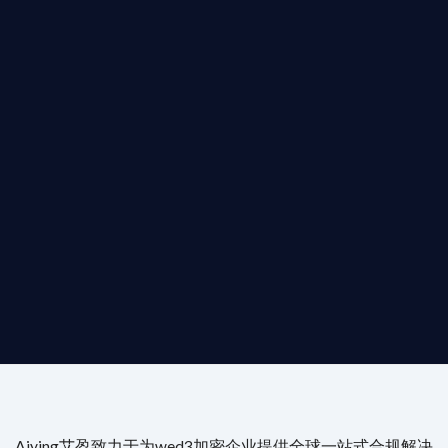
T AIYING
動您的全球
b3 合規商業版圖
是準備在香港申請 1/4/9號牌照升級的傳統金融券商，還是尋
尖專家團隊：成員均擁有 ACAMS 認證反洗錢师、資深執業律師
Aiying艾盈致力于为wed3加密企业提供全球一站式合规解决