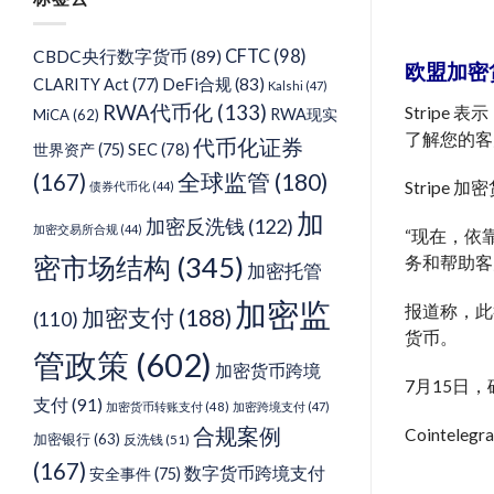
类
CFTC
(98)
CBDC央行数字货币
(89)
欧盟加密
DeFi合规
(83)
CLARITY Act
(77)
Kalshi
(47)
RWA代币化
(133)
Strip
RWA现实
MiCA
(62)
了解您的客户
代币化证券
SEC
(78)
世界资产
(75)
(167)
全球监管
(180)
Stripe
债券代币化
(44)
加
加密反洗钱
(122)
加密交易所合规
(44)
“现在，依
密市场结构
(345)
务和帮助客
加密托管
加密监
报道称，此
加密支付
(188)
(110)
货币。
管政策
(602)
加密货币跨境
7月15日
支付
(91)
加密货币转账支付
(48)
加密跨境支付
(47)
合规案例
Cointel
加密银行
(63)
反洗钱
(51)
(167)
数字货币跨境支付
安全事件
(75)