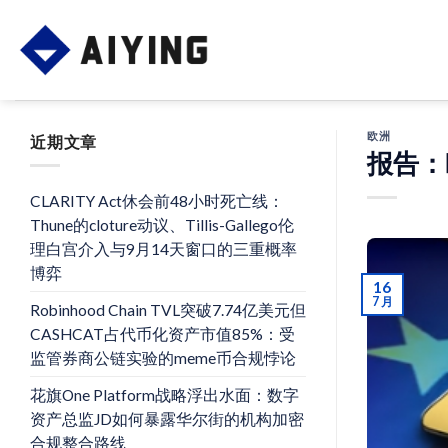
Skip
to
content
欧洲
近期文章
报告：
CLARITY Act休会前48小时死亡线：
Thune的cloture动议、Tillis-Gallego伦
理白宫介入与9月14天窗口的三重概率
博弈
16
7 月
Robinhood Chain TVL突破7.74亿美元但
CASHCAT占代币化资产市值85%：受
监管券商公链实验的meme币合规悖论
花旗One Platform战略浮出水面：数字
资产总监JD如何暴露华尔街的机构加密
合规整合路线