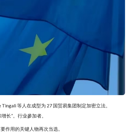
e Tingali 等人在
成型
为 27 国贸易集团制定加密立法。
增长”。
行业
參加者。
挥重要作用的关键人物再次当选。