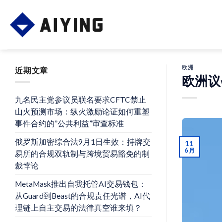
Skip
to
content
欧洲
近期文章
欧洲议
九名民主党参议员联名要求CFTC禁止
山火预测市场：纵火激励论证如何重塑
事件合约的”公共利益”审查标准
俄罗斯加密综合法9月1日生效：持牌交
11
6 月
易所的合规双轨制与跨境贸易豁免的制
裁悖论
MetaMask推出自我托管AI交易钱包：
从Guard到Beast的合规责任光谱，AI代
理链上自主交易的法律真空谁来填？