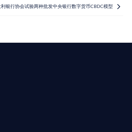
大利银行协会试验两种批发中央银行数字货币CBDC模型
最高效的合規支持。
迪拜、歐洲本地化團隊實時在線。