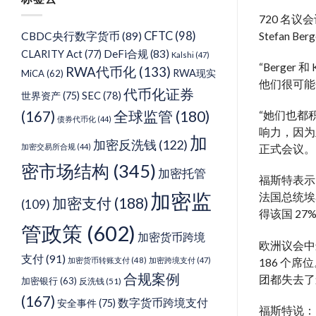
类
720 名议会
CFTC
(98)
Stefan B
CBDC央行数字货币
(89)
DeFi合规
(83)
CLARITY Act
(77)
Kalshi
(47)
“Berge
RWA代币化
(133)
RWA现实
MiCA
(62)
他们很可能会
代币化证券
SEC
(78)
世界资产
(75)
(167)
全球监管
(180)
“她们也都
债券代币化
(44)
响力，因为
加
加密反洗钱
(122)
加密交易所合规
(44)
正式会议。
密市场结构
(345)
加密托管
福斯特表示
加密监
法国总统埃
加密支付
(188)
(109)
得该国 2
管政策
(602)
加密货币跨境
欧洲议会中
支付
(91)
加密货币转账支付
(48)
加密跨境支付
(47)
186 个
合规案例
团都失去了
加密银行
(63)
反洗钱
(51)
(167)
数字货币跨境支付
安全事件
(75)
福斯特说：