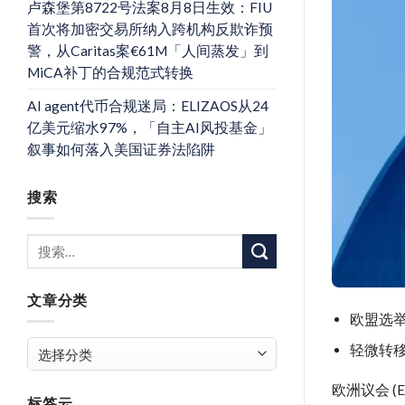
卢森堡第8722号法案8月8日生效：FIU
首次将加密交易所纳入跨机构反欺诈预
警，从Caritas案€61M「人间蒸发」到
MiCA补丁的合规范式转换
AI agent代币合规迷局：ELIZAOS从24
亿美元缩水97%，「自主AI风投基金」
叙事如何落入美国证券法陷阱
搜索
文章分类
欧盟选
文
轻微
转
章
分
欧洲议会 
标签云