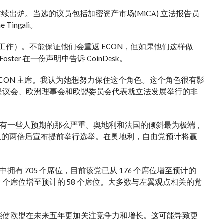
陆续出炉。当选的议员包括
加密资产市场
(MiCA) 立法报告员
 Tingali。
 EP 工作）。不能保证他们会重返 ECON，但如果他们这样做，
er 在一份声明中告诉 CoinDesk。
ECON 主席。我认为她想努力保住这个角色。这个角色很有影
是议会、欧洲理事会和欧盟委员会代表就立法发展举行的非
有一些人预期的那么严重。奥地利和法国的倾斜最为极端，
位的两倍后宣布提前举行选举。在奥地利，自由党预计将赢
 705 个席位，目前该党已从 176 个席位增至预计的
 个席位增至预计的 58 个席位。大多数与左翼观点相关的党
能使欧盟在未来五年更加关注竞争力和增长。这可能导致更