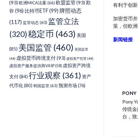
(93)
欧盟监管
(93)
欺
欧洲MICA法案
(66)
有利于创新
牌照动态
诈
(96)
比特币ETF
(99)
加密货币并
监管立法
(117)
监管动态
(60)
策
，但欧洲
稳定币
(463)
(320)
美国
新闻链接
美国监管
(460)
(85)
英国监管
虚拟货币跨境支付
(93)
(44)
虚拟资产托管
(44)
虚拟资产跨境
虚拟资产服务提供商VASP
(58)
行业观察
(361)
支付
(84)
资产
代币化
(80)
预测市场
(76)
韩国监管
(63)
PONY
Pon
传统金
台，致