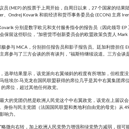
议员 (MEP) 的投票
于上周开始
，自周日以来，27 个国家的结果
erger、Ondrej Kovarik 和前经济和货币事务委员会 (ECON) 主席 Irene
r 和 Kovarik 分别是数字欧元和支付服务指令的报告员（因此领导
保留这些职位，”加密货币创新委员会的欧盟政策负责人 Mark Fost
积极参与 MiCA，分别担任报告员和影子报告员。廷加利曾担任 
主席参与了三方会谈的所有谈判，”福斯特继续说道。三方会谈
，选举结果显示，该党派向右翼倾斜的程度有所增加，但程度没
马纽埃尔·马克龙在国民联盟获得的席位几乎是其中右翼集团席
7% 的席位，超过其他任何政党。
最大的党团仍然是欧洲人民党这个中右翼政党，该党在上届议会中拥有
席位。身份与民主党团（法国国民联盟和奥地利自由党的母党）从 49
影响力。
“略微向右转，加上欧洲人民党势力增强和绿党势力减弱，很可