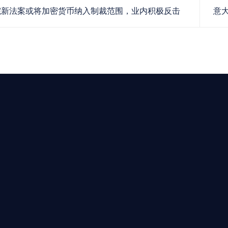
新法案或将加密货币纳入制裁范围，业内积极反击
意
求開曼加密基金設立的資產管理團隊，艾盈都將為您提供最專業、
資質。
24/7 全球無時差響應：香港、