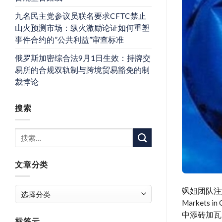
九名民主党参议员联名要求CFTC禁止
山火预测市场：纵火激励论证如何重塑
事件合约的”公共利益”审查标准
俄罗斯加密综合法9月1日生效：持牌交
易所的合规双轨制与跨境贸易豁免的制
裁悖论
搜索
文章分类
文
飒姐团队注
章
Markets
分
中添砖加瓦
标签云