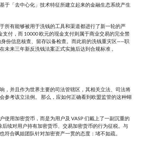
基于「去中心化」技术特征所建立起来的金融生态系统产生
于所有能够被用于洗钱的工具和渠道都进行了新一轮的严
支付，而 10000 欧元的现金支付则属于商业交易的完全禁
 的身份信息核查、留存以备检查。而此前的洗钱重灾区——职
在未来三年新反洗钱法案正式实施后达到合规标准 。
响，并且作为世界主要的司法管辖区，其相关立法、司法将
会参考该立法例。 那么，应如何正确看到欧盟监管的这种蝴
使用加密货币，而是为用户及 VASP 们戴上了一副沉重的
除后续对用户持有加密货币、交易加密货币的行为征税。与
也符合飒姐团队针对加密资产一贯的态度：堵不如疏。