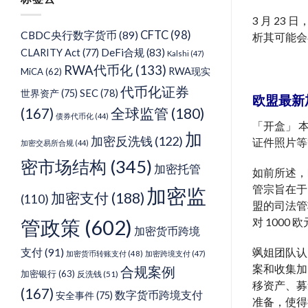
类
3 月 2
CFTC
(98)
CBDC央行数字货币
(89)
析其可能会
DeFi合规
(83)
CLARITY Act
(77)
Kalshi
(47)
RWA代币化
(133)
RWA现实
MiCA
(62)
代币化证券
SEC
(78)
世界资产
(75)
欧盟最新
(167)
全球监管
(180)
债券代币化
(44)
「开盒」 
加
加密反洗钱
(122)
证件照片等
加密交易所合规
(44)
密市场结构
(345)
加密托管
如前所述，
管宗旨在于
加密监
加密支付
(188)
(110)
盟的司法管
管政策
(602)
对 100
加密货币跨境
支付
(91)
飒姐团队认
加密货币转账支付
(48)
加密跨境支付
(47)
案和收集加
合规案例
加密银行
(63)
反洗钱
(51)
移资产、募
(167)
数字货币跨境支付
安全事件
(75)
准备，使得