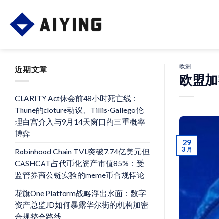
Skip
to
content
欧洲
近期文章
欧盟加
CLARITY Act休会前48小时死亡线：
Thune的cloture动议、Tillis-Gallego伦
理白宫介入与9月14天窗口的三重概率
博弈
29
3 月
Robinhood Chain TVL突破7.74亿美元但
CASHCAT占代币化资产市值85%：受
监管券商公链实验的meme币合规悖论
花旗One Platform战略浮出水面：数字
资产总监JD如何暴露华尔街的机构加密
合规整合路线