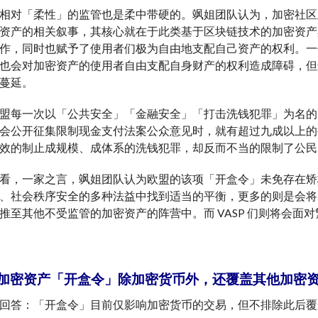
相对「柔性」的监管也是柔中带硬的。飒姐团队认为，加密社区及
资产的相关叙事，其核心就在于此类基于区块链技术的加密资产
作，同时也赋予了使用者们极为自由地支配自己资产的权利。一
也会对加密资产的使用者自由支配自身财产的权利造成障碍，但
蔓延。
盟每一次以「公共安全」「金融安全」「打击洗钱犯罪」为名的监
会公开征集限制现金支付法案公众意见时，就有超过九成以上的
效的制止成规模、成体系的洗钱犯罪，却反而不当的限制了公民
看，一家之言，飒姐团队认为欧盟的该项「开盒令」未免存在矫
、社会秩序安全的多种法益中找到适当的平衡，更多的则是会将
推至其他不受监管的加密资产的阵营中。而 VASP 们则将会面对
加密资产「开盒令」除加密货币外，还覆盖其他加密
回答：「开盒令」目前仅影响加密货币的交易，但不排除此后覆