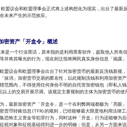
3 日，欧盟议会和欧盟理事会正式将上述构想化为现实，出台了最
在未来产生的示范效应。
加密资产「开盒令」概述
本来是一个行业黑话，原本指的是利用黑客软件，盗取他人所有
等并将其曝光的行为，现在则泛指将网民真实身份信息「揭露」
欧盟议会和欧盟理事会出台了针对加密货币的最新反洗钱新规，
「抹消」加密货币交易的匿名性，以此规制洗钱和利用加密资产
辖范围内，不得使用任何身份不明的自托管加密钱包（即私人钱
0 欧元以上的交易开展尽调。该规定主要规制的主体为加密货币的使
为，最新加密资产「开盒令」是一个在利弊两端都极为「亮眼」的
密货币转账信息 (TFR) 的规则，已经能够最大限度地利用法
集恐怖主义资金等犯罪行为，同时这种「开盒」行为还能够为后
征税对象和征税基础得到进一步的明确；但是，从另一方面来说