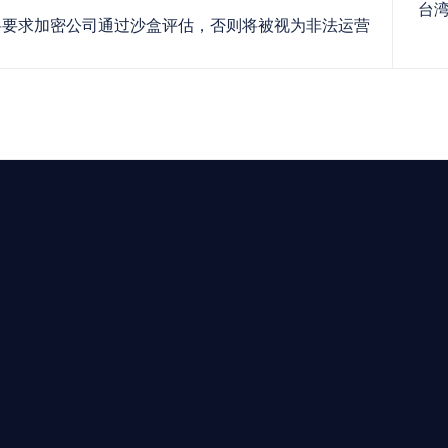
台
要求加密公司通过沙盒评估，否则将被视为非法运营
求開曼加密基金設立的資產管理團隊，艾盈都將為您提供最專業、
資質。
24/7 全球無時差響應：香港、