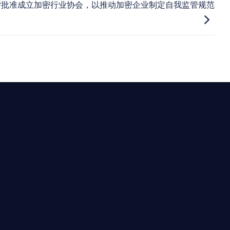
湾批准成立加密行业协会，以推动加密企业制定自我监管规范
最高效的合規支持。
迪拜、歐洲本地化團隊實時在線。