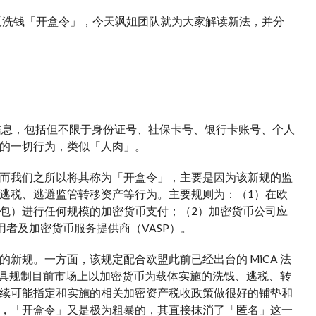
新反洗钱「开盒令」，今天飒姐团队就为大家解读新法，并分
信息，包括但不限于身份证号、社保卡号、银行卡账号、个人
的一切行为，类似「人肉」。
而我们之所以将其称为「开盒令」，主要是因为该新规的监
逃税、逃避监管转移资产等行为。主要规则为：（1）在欧
包）进行任何规模的加密货币支付；（2）加密货币公司应
用者及加密货币服务提供商（VASP）。
新规。一方面，该规定配合欧盟此前已经出台的 MiCA 法
律工具规制目前市场上以加密货币为载体实施的洗钱、逃税、转
续可能指定和实施的相关加密资产税收政策做很好的铺垫和
，「开盒令」又是极为粗暴的，其直接抹消了「匿名」这一