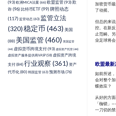
(93)
欧盟监管
(93)
欺
欧洲MICA法案
(66)
加密货币最
牌照动态
诈
(96)
比特币ETF
(99)
了动摇。
监管立法
(117)
监管动态
(60)
但总的来说
稳定币
(463)
(320)
控。在新反
美国
止范畴。另
美国监管
(460)
业足球将会
(88)
英国监管
虚拟货币跨境支付
(93)
(44)
虚拟资产托管
(44)
虚拟资产跨境
虚拟资产服务提供商VASP
(58)
行业观察
(361)
欧盟最新
支付
(84)
资产
代币化
(80)
预测市场
(76)
韩国监管
(63)
如前所述，
会对整个加
蝶效应？
从好的方面
「枷锁」—
一刀切的禁