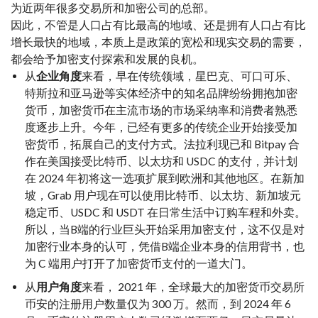
为近两年很多交易所和加密公司的总部。
因此，不管是人口占有比最高的地域、还是拥有人口占有比
增长最快的地域，本质上是政策的宽松和现实交易的需要，
都会给予加密支付探索和发展的良机。
从
企业角度
来看，早在传统领域，星巴克、可口可乐、
特斯拉和亚马逊等实体经济中的知名品牌纷纷拥抱加密
货币，加密货币在主流市场的市场采纳率和消费者熟悉
度逐步上升。今年，已经有更多的传统企业开始接受加
密货币，拓展自己的支付方式。法拉利现已和 Bitpay 合
作在美国接受比特币、以太坊和 USDC 的支付，并计划
在 2024 年初将这一选项扩展到欧洲和其他地区。在新加
坡，Grab 用户现在可以使用比特币、以太坊、新加坡元
稳定币、USDC 和 USDT 在日常生活中订购车程和外卖。
所以，当B端的行业巨头开始采用加密支付，这不仅是对
加密行业本身的认可，凭借B端企业本身的信用背书，也
为 C 端用户打开了加密货币支付的一道大门。
从
用户角度
来看， 2021 年，全球最大的加密货币交易所
币安的注册用户数量仅为 300 万。然而，到 2024 年 6