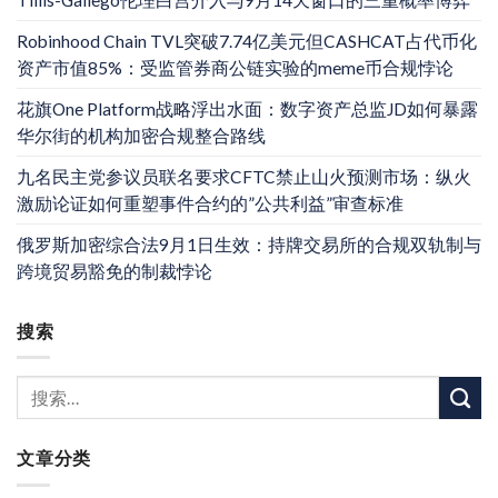
Tillis-Gallego伦理白宫介入与9月14天窗口的三重概率博弈
Robinhood Chain TVL突破7.74亿美元但CASHCAT占代币化
资产市值85%：受监管券商公链实验的meme币合规悖论
花旗One Platform战略浮出水面：数字资产总监JD如何暴露
华尔街的机构加密合规整合路线
九名民主党参议员联名要求CFTC禁止山火预测市场：纵火
激励论证如何重塑事件合约的”公共利益”审查标准
俄罗斯加密综合法9月1日生效：持牌交易所的合规双轨制与
跨境贸易豁免的制裁悖论
搜索
文章分类