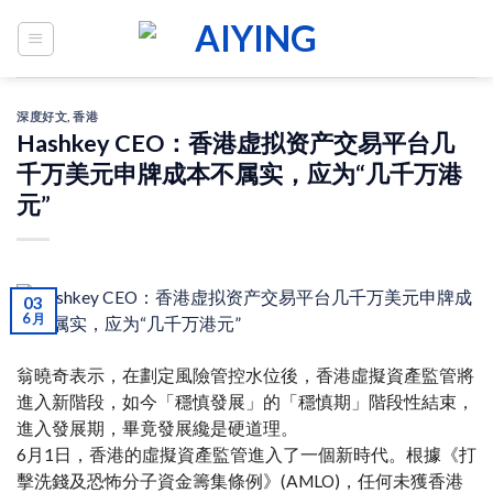
Skip
to
content
深度好文
,
香港
Hashkey CEO：香港虚拟资产交易平台几
千万美元申牌成本不属实，应为“几千万港
元”
03
6 月
翁曉奇表示，在劃定風險管控水位後，香港虛擬資產監管將
進入新階段，如今「穩慎發展」的「穩慎期」階段性結束，
進入發展期，畢竟發展纔是硬道理。
6月1日，香港的虛擬資產監管進入了一個新時代。根據《打
擊洗錢及恐怖分子資金籌集條例》(AMLO)，任何未獲香港