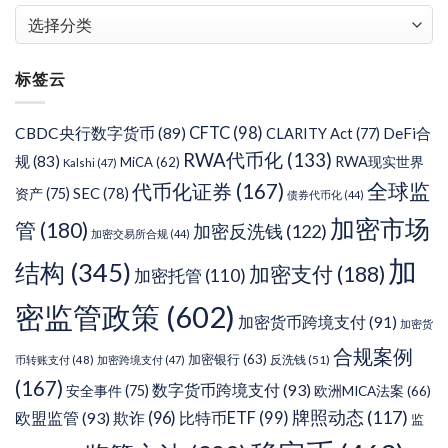
文
章
分
标签云
类
CFTC
(98)
CBDC央行数字货币
(89)
DeFi合
CLARITY Act
(77)
RWA代币化
(133)
规
(83)
RWA现实世界
MiCA
(62)
Kalshi
(47)
代币化证券
(167)
全球监
SEC
(78)
资产
(75)
债券代币化
(44)
加密市场
管
(180)
加密反洗钱
(122)
加密交易所合规
(44)
加
结构
(345)
加密支付
(188)
加密托管
(110)
密监管政策
(602)
加密货币跨境支付
(91)
加密货
合规案例
加密银行
(63)
反洗钱
(51)
币转账支付
(48)
加密跨境支付
(47)
(167)
数字货币跨境支付
(93)
安全事件
(75)
欧洲MICA法案
(66)
牌照动态
(117)
欧盟监管
(93)
欺诈
(96)
比特币ETF
(99)
监