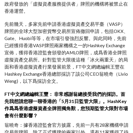
政府發放的「虛擬資產服務提供者」牌照的機構將被禁止在
香港運營。
先前幾天，多家先前申請香港虛擬資產交易平臺（VASP）
牌照的全球大型加密貨幣交易所宣佈撤回申請，包括OKX、
Gate、Huobi等等，在市場引發強烈反響。與此同時，先前
已經獲得香港VASP牌照兩家機構之一的Hashkey Exchange
宣佈，獲得香港證監會頒發的AMLO牌照，成爲香港全牌照
虛擬資產交易所。針對監管大限後這種「冰火兩重天」的局
面和香港虛擬資產行業發展前景，FT中文網總編輯王豐在
Hashkey Exchange香港總部採訪了該公司CEO翁曉奇（Livio
Weng)，以下爲採訪全文。
FT中文網總編輯王豐： 非常感謝翁總接受我們的採訪。首
先我想請您聊一聊香港的「5月31日監管大限」。HashKey
作爲爲香港虛擬資產全牌照獨角獸，您預期監管大限對市場
會有什麼影響？
翁曉奇：據香港證監會官方披露，先前一共有28家機構申請
交易所牌照，除了正式獲牌的兩家以外，還有11家獲得了待