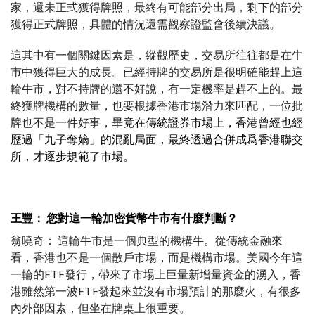
家，還未正式獲得牌照，最終有可能部分出局，剩下的部分
獲得正式牌照，具體的情況還需觀察證監會後續決議。
這其中有一個關鍵因素是，縱觀歷史，交易所往往都是在牛
市中獲得巨大的成長。已經持牌的交易所是很明確能趕上這
輪牛市，對不持牌的還不好說，有一定機率是趕不上的。最
終獲牌機構的數量，也要根據香港市場潛力來匹配，一位批
牌也不是一件好事，
畢竟在傳統證券市場上，香港曾經也經
歷過「九子奪嫡」的混亂局面，最終透過合併成爲香港聯交
所，才逐步規範了市場。
王豐： 您對這一輪加密貨幣牛市有什麼判斷？
翁曉奇： 這輪牛市是一個典型的機構牛。從傳統金融來
看，香港也不是一個散戶市場，而是機構市場。美國今年這
一輪的ETF發行，帶來了市場上巨量新增量資金的湧入，香
港雖然第一波ETF發起來並沒有市場預計的那麼火，有很多
內外部因素，但坐在牌桌上很重要。