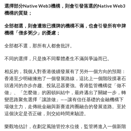
選擇部分Native Web3機構，則會引發落選的Native Web3
機構的質疑；
全部都選，則會遭致已獲牌的機構不滿，也會引發所有申牌
機構「僧多粥少」的憂慮；
全部都不選，那所有人都會批評。
不同的選擇，只是換不同羣體產生不滿與爭論而已。
相反的，我個人對香港後續發展有了另外一個方向的預期：
香港至少明確擁抱了一個發展路線，這比上一個階段摸著石
頭過河的亦步亦趨、投鼠忌器要強。香港監管機構從「做不
做」、「怎麼做」的困頓糾結中，最終邁出了關鍵一步，轉
變思路聚焦選擇「讓誰做」——讓有信任基礎的金融機構下
場做主力，走傳統金融與新賽道跨圈融合的發展道路。至於
這個決定是否正確，則交給時間來驗證。
樂觀地估計，在劃定風險管控水位後，監管將進入一個新階