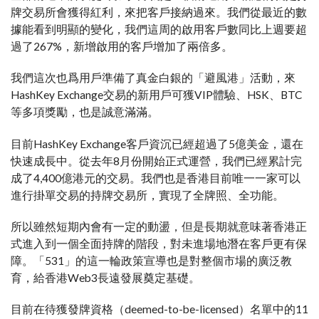
牌交易所會獲得紅利，來把客戶接納過來。我們從最近的數
據能看到明顯的變化，我們這周的啟用客戶數同比上週要超
過了267%，新增啟用的客戶增加了兩倍多。
我們這次也爲用戶準備了真金白銀的「避風港」活動，來
HashKey Exchange交易的新用戶可獲VIP體驗、HSK、BTC
等多項獎勵，也是誠意滿滿。
目前HashKey Exchange客戶資沉已經超過了5億美金，還在
快速成長中。從去年8月份開始正式運營，我們已經累計完
成了4,400億港元的交易。我們也是香港目前唯一一家可以
進行掛單交易的持牌交易所，實現了全牌照、全功能。
所以雖然短期內會有一定的動盪，但是長期就意味著香港正
式進入到一個全面持牌的階段，對未進場地潛在客戶更有保
障。「531」的這一輪政策宣導也是對整個市場的廣泛教
育，給香港Web3長遠發展奠定基礎。
目前在待獲發牌資格（deemed-to-be-licensed）名單中的11