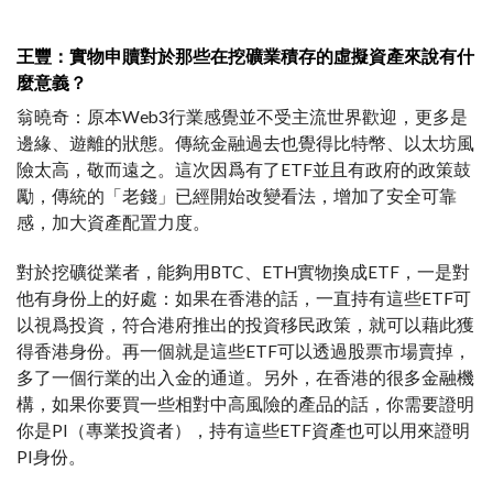
王豐：實物申贖對於那些在挖礦業積存的虛擬資產來說有什
麼意義？
翁曉奇：原本Web3行業感覺並不受主流世界歡迎，更多是
邊緣、遊離的狀態。傳統金融過去也覺得比特幣、以太坊風
險太高，敬而遠之。這次因爲有了ETF並且有政府的政策鼓
勵，傳統的「老錢」已經開始改變看法，增加了安全可靠
感，加大資產配置力度。
對於挖礦從業者，能夠用BTC、ETH實物換成ETF，一是對
他有身份上的好處：如果在香港的話，一直持有這些ETF可
以視爲投資，符合港府推出的投資移民政策，就可以藉此獲
得香港身份。再一個就是這些ETF可以透過股票市場賣掉，
多了一個行業的出入金的通道。另外，在香港的很多金融機
構，如果你要買一些相對中高風險的產品的話，你需要證明
你是PI（專業投資者），持有這些ETF資產也可以用來證明
PI身份。