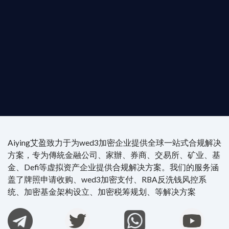
供最專業、最高效的合規支持。
尖專家團隊：成員均擁有 ACAMS 認證反洗錢师、資
執業律師資質。
4/7 全球無時差響應：香港、迪拜、歐洲本地化團隊
時在線。
Aiying艾盈致力于为wed3加密企业提供全球一站式合规解决
方案，专为傳統金融公司、家辦、券商、交易所、矿业、基
金、Defi等虚拟资产企业提供合规解决方案。我们的服务涵
盖了牌照申请收购、wed3加密支付、RBA反洗钱风控系
统、加密基金架构设立、加密税筹规划、等解决方案