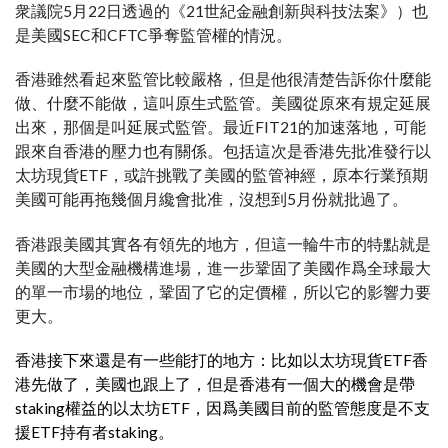
衆議院5月22日透過的《21世紀金融創新與科技法案》）也
是美國SEC和CFTC爭奪監管權的情況。
香港雖然看起來監管比較嚴格，但是他很清楚告訴你什麼能
做、什麼不能做，這叫原生式監管。美國從原來有規定延展
出來，那個是叫延展式監管。最近FIT21的加速落地，可能
跟來自香港的壓力也有關係。包括這次是香港先批准發行以
太坊現貨ETF，或許挑戰了美國的監管神經，原本行業預期
美國可能再拖幾個月纔會批准，沒想到5月份就批過了。
香港跟美國其實各有領先的地方，但這一輪牛市的特點就是
美國的大型金融機構進場，進一步鞏固了美國作爲全球最大
的單一市場的地位，鞏固了它的定價權，所以它的影響力要
更大。
香港接下來還是有一些能打的地方：比如以太坊現貨ETF香
港先做了，美國也跟上了，但是香港有一個大的機會是帶
staking權益的以太坊ETF，因爲美國目前的監管態度是不支
援ETF持有者staking。