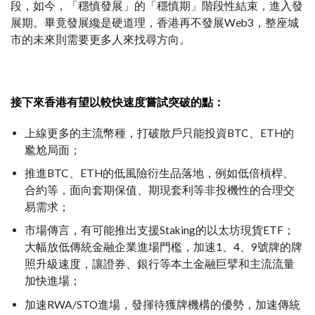
段，如今，「穩慎發展」的「穩慎期」階段性結束，進入發
展期。畢竟發展纔是硬道理，香港再不發展Web3，整座城
市的未來則需要更多人來找尋方向。
接下來香港有望以較快速度嘗試突破的點：
上線更多的主流幣種，打破散戶只能投資BTC、ETH的
尷尬局面；
推進BTC、ETH的低風險衍生品落地，例如低倍槓桿、
合約等，面向套期保值、期現套利等非投機性的合理交
易需求；
市場傳言，有可能推出支援Staking的以太坊現貨ETF；
大幅放低傳統金融企業進場門檻，加速1、4、9號牌的牌
照升級速度，讓證券、銀行等本土金融巨擘和主流流量
加快進場；
加速RWA/STO進場，發揮待獲牌機構的優勢，加速傳統