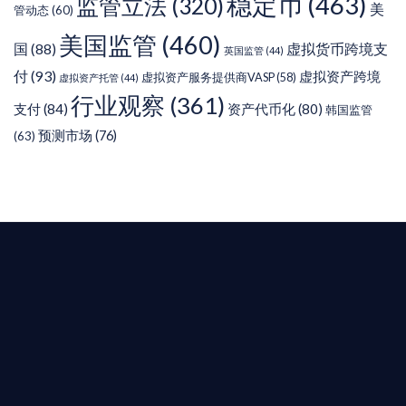
稳定币
(463)
监管立法
(320)
美
管动态
(60)
美国监管
(460)
虚拟货币跨境支
国
(88)
英国监管
(44)
付
(93)
虚拟资产跨境
虚拟资产服务提供商VASP
(58)
虚拟资产托管
(44)
行业观察
(361)
支付
(84)
资产代币化
(80)
韩国监管
预测市场
(76)
(63)
T AIYING
您的全球
b3 合規商業版圖
是準備在香港申請 1/4/9號牌照升級的傳統金融券
是尋求開曼加密基金設立的資產管理團隊，艾盈都將