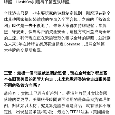
牌照，HashKey則獲得了第五張牌照。
全球過去只是一些主要玩家的遊戲制定規則，那麼現在到全
球其他國家都陸陸續續的在進入全面合規，之前的「監管套
利」時代是一去不復返了
。未來大家都要持牌經營，拿牌
照、守規矩、保障客戶的資產安全，這種方式日益成爲全球
的主流。我們現在正在緊鑼密鼓的獲取全球的牌照，並計劃
在未來5年在持牌交易所賽道超過Coinbase，成爲全球第一
大持牌的交易所集羣。
王豐： 最後一個問題就是關於監管，現在全球似乎都是基
本在跟著美國的監管方向走，未來您覺得香港會走出跟美國
不同的監管方向嗎？
翁曉奇： 實際上已經有所差別了。香港的牌照其實比美國
落地的要更早。美國很長時間裏面沿用的是商品期貨管理條
例。對比如以太坊，究竟算是證券還是商品，就有很多不確
定性，出現監管爭議和訴訟，最近的FIT21法案（美國國會