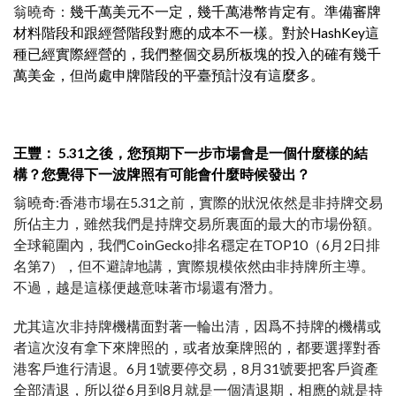
翁曉奇：
幾千萬美元不一定，幾千萬港幣肯定有。準備審牌
材料階段和跟經營階段對應的成本不一樣。對於HashKey這
種已經實際經營的，我們整個交易所板塊的投入的確有幾千
萬美金，但尚處申牌階段的平臺預計沒有這麼多。
王豐： 5.31之後，您預期下一步市場會是一個什麼樣的結
構？您覺得下一波牌照有可能會什麼時候發出？
翁曉奇:香港市場在5.31之前，實際的狀況依然是非持牌交易
所佔主力，雖然我們是持牌交易所裏面的最大的市場份額。
全球範圍內，我們CoinGecko排名穩定在TOP10（6月2日排
名第7），但不避諱地講，實際規模依然由非持牌所主導。
不過，越是這樣便越意味著市場還有潛力。
尤其這次非持牌機構面對著一輪出清，因爲不持牌的機構或
者這次沒有拿下來牌照的，或者放棄牌照的，都要選擇對香
港客戶進行清退。6月1號要停交易，8月31號要把客戶資產
全部清退，所以從6月到8月就是一個清退期，相應的就是持