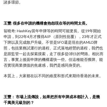
諸多環節。
王豐: 很多在申請的機構會抱怨現在等的時間太長。
翁曉奇: HashKey當年申牌等的時間可能更長。從19年開始
申請，到22年4月才獲得AIP （原則性批覆），23年才正式
下牌以及完成散戶升級。不管是SFO還是現在的AMLO牌
照，包括業務試運行的過程、正式落地經營的過程，我們也
是跟監管一起去探索摸索，走了很多從0到1的彎路。相比而
言，事實上後面申牌的機構還快一些。但這種能否獲牌、能
否實現商業價值的焦慮感，我們是感同身受的。
本質上，大家都在以不同的維度和形式來期待香港的未來。
王豐： 市場上流傳說，如果把所有申牌成本都計入，是幾
千萬美元級別的？