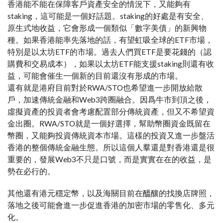
香港能不能在保障客戶資產安全的情況下，又能夠有
staking，這可能是一個好話題。staking的好處是有安全、
原生式地收益，它會形成一個類似「數字美債」的新興物
種。如果香港能率先落地的話，有望虹吸全球的ETF市場，
特別是以太坊ETF的市場。過去人們買ETF是要花錢的（認
購費和交易成本），如果以太坊ETF能支援staking則還有收
益，可能會催生一個新的目前還沒有形成的市場。
還有就是港府目前對於RWA/STO也希望進一步開放給散
戶，加速傳統金融和Web3跨圈融合。因爲牛市到頂之後，
虛擬資產的投資者會考慮配置部分傳統資產，但又不希望資
金出圈。RWA/STO就是一個好選擇，幫助幣圈資金既留在
幣圈，又能夠投資傳統資本市場。這樣的投資又進一步盤活
香港的整個傳統金融生態。所以這個人羣還是對香港還是很
重要的，發展Web3不只是口號，而是實實在在的收益，是
勢在必行的。
其他還有港元穩定幣，以及海關目前在醞釀的找換店牌照，
落地之後可能會進一步促進香港的加密市場的零售化、多元
化。