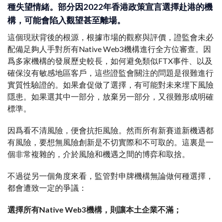
種失望情緒。部分因2022年香港政策宣言選擇赴港的機
構，可能會陷入觀望甚至離場。
這個現狀背後的根源，根據市場的觀察與評價，證監會未必
配備足夠人手對所有Native Web3機構進行全方位審查。因
爲多家機構的發展歷史較長，如何避免類似FTX事件、以及
確保沒有敏感地區客戶，這些證監會關注的問題是很難進行
實質性驗證的。如果倉促做了選擇，有可能對未來埋下風險
隱患。如果選其中一部分，放棄另一部分，又很難形成明確
標準。
因爲看不清風險，便會抗拒風險。然而所有新賽道新機遇都
有風險，要想無風險創新是不切實際和不可取的。這裏是一
個非常複雜的，介於風險和機遇之間的博弈和取捨。
不過從另一個角度來看，監管對申牌機構無論做何種選擇，
都會遭致一定的爭議：
選擇所有Native Web3機構，則讓本土企業不滿；