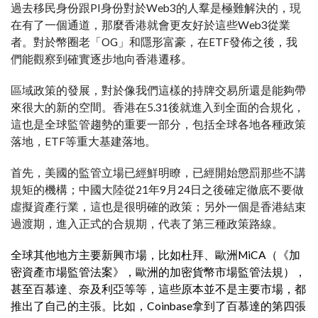
過去移民身份跟PI身份對於Web3的人羣是極難解決的，現
在有了一個通道，那麼香港就會更友好於這些Web3從業
者。對於幣圈老「OG」和隱形富豪，在ETF發佈之後，我
們能觀察到確實逐步地向香港遷移。
區域政策的發展，對於像我們這樣的持牌交易所還是能夠帶
來很大的新的空間。香港在5.31後就進入到全面的合規化，
這也是全球監管趨勢的重要一部分，包括全球各地各種政策
落地，ETF等重大基建落地。
首先，美國的監管立場已經鮮明瞭，已經開始懲罰那些不講
規矩的機構；中國大陸從21年9月24日之後確定徹底不要做
虛擬資產行業，這也是很明確的政策；另外一個是香港結束
過渡期，進入正式的合規期，代表了第三種政策路線。
全球其他地方主要新興市場，比如杜拜、歐洲MiCA（《加
密資產市場監管法案》，歐洲的加密貨幣市場監管法規），
甚至百慕達、奈及利亞等等，這些原本並不是主要市場，都
推出了自己的主張。比如，Coinbase拿到了百慕達的第四張