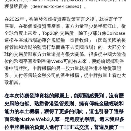
獲發牌資格（deemed-to-be-licensed）。
在2022年，香港發佈虛擬資產政策宣言之後，就被寄予了
厚望。在整個虛擬資產產業，東方力量至少是半壁江山。從
全球角度上來看，Top20的交易所，除了少部分像Coinbase
這樣在區域市場憑藉合規壁壘「奉旨收錢」（因爲美國的長
臂管轄和近期的監管打擊而進不去美國市場）的，大部分全
球的交易所跟東方力量還是有很大關係。很多從中國大陸溢
位的幣圈平臺看到香港Web3可能有未來，便紛紛選擇到香
港申請牌照。申牌機構的另一股力量就是香港本地從事證
券、支付等傳統金融公司的派生機構，從申牌數量上看也大
致相當。
在本次待獲發牌資格的歸屬上，能明顯感覺到，沒有歷
史風險包袱、熟悉香港監管規則、擁有傳統金融經驗和
能力的本土機構，獲得了更多的傾向，這也引發了遷移
而來地Native Web3人羣一定程度的爭議。週末我跟多
位申牌機構的負責人進行了非正式交流，普遍反饋了一