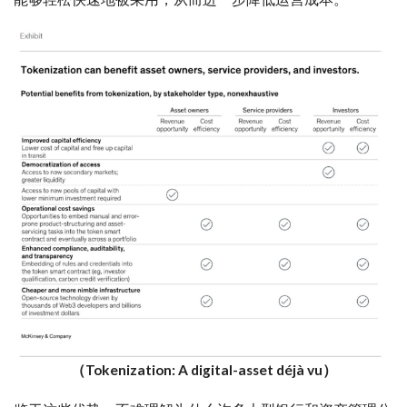
（Tokenization: A digital-asset déjà vu）