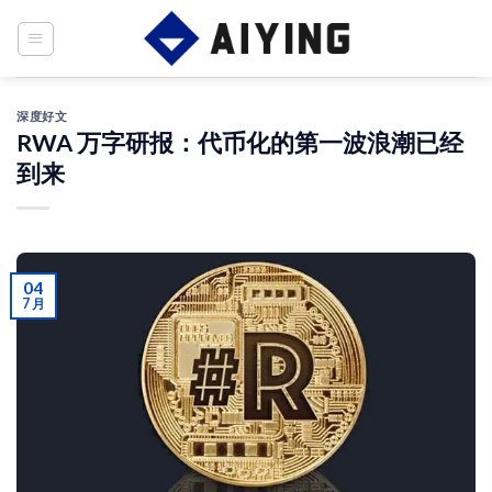
Skip
to
content
深度好文
RWA 万字研报：代币化的第一波浪潮已经
到来
04
7 月