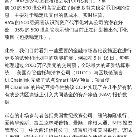
富》 500 强公司正在考虑启动代币化项目。7 家
前 10 的 500 强公司高管正在了解更多有关稳定币用例的信
息，主要对于稳定币支付的低成本、实时结算。
86% 的 500 强高管认识到资产代币化对其公司的潜在好
处，35% 的 500 强高管表示他们目前正在计划推出代币化
项目（包括稳定币）。
此外，我们目前看到一些重要的金融市场基础设施正在进行
更多的试验和计划中的功能扩展，例如在 5 月 16 日，每年
处理超过 2000 万亿美元的交易额，全球最大的证券结算系
统——美国存管信托与清算公司（
DTCC
）与区块链预言
机 Chainlink 完成了试点 Smart NAV 项目，项目使
用 Chainlink 的跨链互操作性协议
CCIP
实现了在几乎所有私
有或公共区块链上引入共同基金的资产净值 (NAV) 报价数
据。
试点的市场参与者包括美国世纪投资公司、纽约梅隆银行、
爱德华琼斯、富兰克林邓普顿、景顺、摩根大通、MFS 投资
管理公司、中大西洋信托公司、道富银行和美国银行。该试