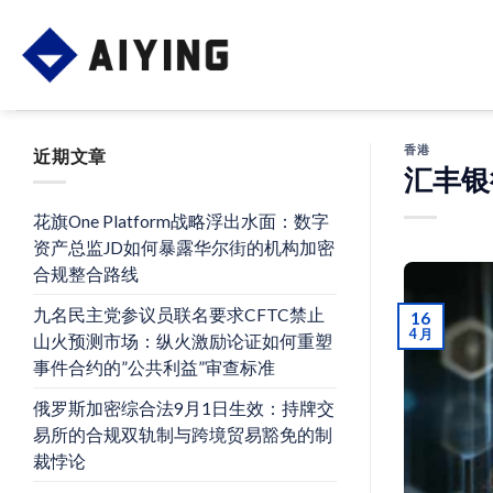
Skip
to
content
香港
近期文章
汇丰银
花旗One Platform战略浮出水面：数字
资产总监JD如何暴露华尔街的机构加密
合规整合路线
九名民主党参议员联名要求CFTC禁止
16
4 月
山火预测市场：纵火激励论证如何重塑
事件合约的”公共利益”审查标准
俄罗斯加密综合法9月1日生效：持牌交
易所的合规双轨制与跨境贸易豁免的制
裁悖论