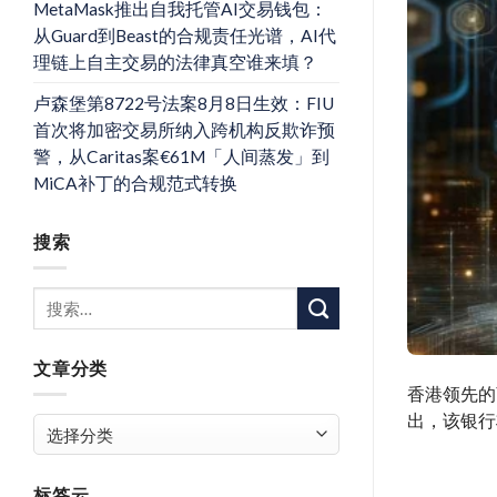
MetaMask推出自我托管AI交易钱包：
从Guard到Beast的合规责任光谱，AI代
理链上自主交易的法律真空谁来填？
卢森堡第8722号法案8月8日生效：FIU
首次将加密交易所纳入跨机构反欺诈预
警，从Caritas案€61M「人间蒸发」到
MiCA补丁的合规范式转换
搜索
文章分类
香港领先的
出，该银行
文
章
分
标签云