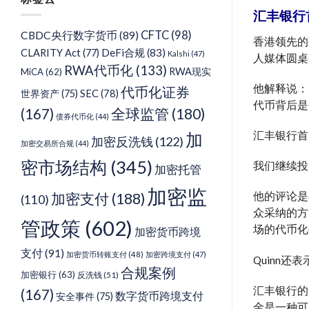
类
汇丰银行
CFTC
(98)
CBDC央行数字货币
(89)
香港领先的
DeFi合规
(83)
CLARITY Act
(77)
Kalshi
(47)
人媒体圆桌
RWA代币化
(133)
RWA现实
MiCA
(62)
他解释说：
代币化证券
SEC
(78)
世界资产
(75)
代币背后是
(167)
全球监管
(180)
债券代币化
(44)
汇丰银行首
加
加密反洗钱
(122)
加密交易所合规
(44)
密市场结构
(345)
我们继续投
加密托管
加密监
加密支付
(188)
他的评论是
(110)
众采纳的方
管政策
(602)
场的代币化
加密货币跨境
支付
(91)
加密货币转账支付
(48)
加密跨境支付
(47)
Quinn
合规案例
加密银行
(63)
反洗钱
(51)
汇丰银行的
(167)
数字货币跨境支付
安全事件
(75)
金是一种可