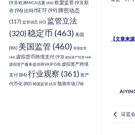
(93)
欧盟监管
(93)
欺
欧洲MICA法案
(66)
牌照动态
诈
(96)
比特币ETF
(99)
监管立法
(117)
监管动态
(60)
稳定币
(463)
(320)
美国
【文章来源
美国监管
(460)
(86)
英国监管
虚拟货币跨境支付
(93)
(44)
虚拟资产托管
(44)
虚拟资产跨境
虚拟资产服务提供商VASP
(58)
行业观察
(361)
支付
(84)
资产
代币化
(80)
预测市场
(76)
韩国监管
(63)
AIYI
证监会