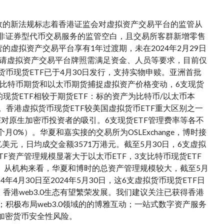
生效的新法规标志着香港证监会对虚拟资产交易平台的监管从
前非证券型代币交易服务的监管空白，且交易所客群新增零售
的虚拟资产交易平台享有1年过渡期，未在2024年2月29日
。申请虚拟资产交易平台牌照需满足资金、人员等要求，目前仅
拟货币现货ETF已于4月30日发行，支持实物申赎。亚洲首批
所的比特币期货和以太币期货捕捉虚拟资产价格变动，6支现货
现货ETF相较于期货ETF：标的资产为比特币/以太币本
香港虚拟货币现货ETF较美国虚拟货币ETF重大区别之一
对原生加密币投资者的吸引。6支现货ETF管理费率等各不
6个月0%）。华夏和嘉实接的交易所为OSLExchange，博时接
约3亿美元，日均成交金额3571万港元。截至5月30日，6支虚拟
TF资产管理规模显著大于以太币ETF，3支比特币现货ETF
美元。从机构来看，华夏和博时的总资产管理规模较大，截至5月
24年4月30日至2024年5月30日，这6支虚拟货币现货ETF日
香港web3.0生态有望繁荣发展。我们建议关注已获得香港
积极布局web3.0领域的的博雅互动；一站式数字资产服务
;加密货币安全性风险。