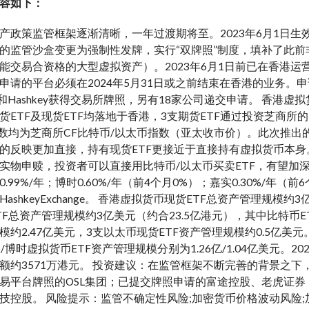
容如下：
产政策监管框架逐渐清晰，一年过渡期将至。2023年6月1日
的监管沙盒变更为强制性发牌，实行“双牌照”制度，填补了此
能交易合资格的大型虚拟资产）。2023年6月1日前已在香港运营
申请的平台必须在2024年5月31日或之前结束在香港的业务
团和Hashkey获得交易所牌照，另有18家公司递交申请。 香港虚
货ETF及现货ETF均落地于香港，3支期货ETF通过投资芝商
指数均为芝商所CF比特币/以太币指数（亚太收市价）。此次推出的
的反映更加直接，持有现货ETF更接近于直接持有虚拟货币本身。
实物申赎，投资者可以直接用比特币/以太币买卖ETF，有望加深
.99%/年；博时0.60%/年（前4个月0%）；嘉实0.30%/年（前
ashkeyExchange。 香港虚拟货币现货ETF总资产管理规模
TF总资产管理规模约3亿美元（约合23.5亿港元），其中比特币E
模约2.47亿美元，3支以太币现货ETF资产管理规模约0.5亿
/博时虚拟货币ETF资产管理规模分别为1.26亿/1.04亿美元。20
额约3571万港元。 投资建议：在监管框架不断完善的背景之下，
易平台牌照的OSL集团；已提交牌照申请的富途控股、老虎证券；
技控股。 风险提示：监管不确定性风险;加密货币价格波动风险