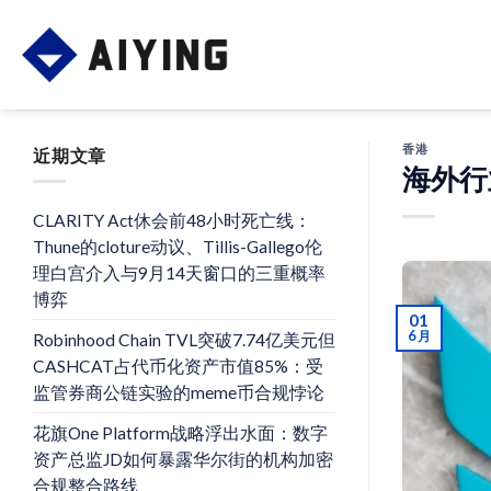
Skip
to
content
香港
近期文章
海外行
CLARITY Act休会前48小时死亡线：
Thune的cloture动议、Tillis-Gallego伦
理白宫介入与9月14天窗口的三重概率
博弈
01
6 月
Robinhood Chain TVL突破7.74亿美元但
CASHCAT占代币化资产市值85%：受
监管券商公链实验的meme币合规悖论
花旗One Platform战略浮出水面：数字
资产总监JD如何暴露华尔街的机构加密
合规整合路线