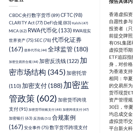
类
报告具体内
香港虚拟资
CFTC
(98)
CBDC央行数字货币
(89)
自愿性参与
DeFi合规
(83)
CLARITY Act
(77)
Kalshi
(47)
投资者（只
RWA代币化
(133)
RWA现实
MiCA
(62)
前提交牌照
代币化证券
SEC
(78)
世界资产
(75)
有OSL集
(167)
全球监管
(180)
虚拟货币期
债券代币化
(44)
ETF追踪
加
加密反洗钱
(122)
加密交易所合规
(44)
身，对价格
密市场结构
(345)
为香港支持
加密托管
相同：华夏0
加密监
加密支付
(188)
的交易所为H
(110)
货币现货E
管政策
(602)
加密货币跨境
资产管理规
30日，华夏
支付
(91)
加密货币转账支付
(48)
加密跨境支付
(47)
均总成交金
合规案例
加密银行
(63)
反洗钱
(51)
虚拟货币交
(167)
数字货币跨境支付
安全事件
(75)
平台新火科