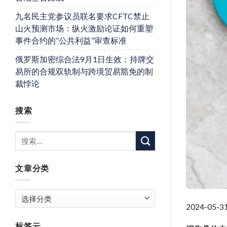
九名民主党参议员联名要求CFTC禁止
山火预测市场：纵火激励论证如何重塑
事件合约的”公共利益”审查标准
俄罗斯加密综合法9月1日生效：持牌交
易所的合规双轨制与跨境贸易豁免的制
裁悖论
搜索
文章分类
文
章
2024-
分
标签云