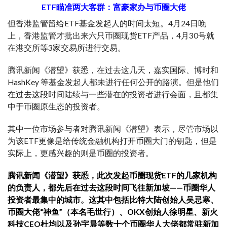
ETF瞄准两大客群：富豪家办与币圈大佬
但香港监管留给ETF基金发起人的时间太短。4月24日晚
上，香港监管才批出来六只币圈现货ETF产品，4月30号就
在港交所等3家交易所进行交易。
腾讯新闻《潜望》获悉，在过去这几天，嘉实国际、博时和
HashKey 等基金发起人都未进行任何公开的路演。但是他们
在过去这段时间陆续与一些潜在的投资者进行会面，且都集
中于币圈原生态的投资者。
其中一位市场参与者对腾讯新闻《潜望》表示，尽管市场以
为该ETF更像是给传统金融机构打开币圈大门的钥匙，但是
实际上，更感兴趣的则是币圈的投资者。
腾讯新闻《潜望》获悉，此次发起币圈现货ETF的几家机构
的负责人，都先后在过去这段时间飞往新加坡——币圈华人
投资者最集中的城市。这其中包括比特大陆创始人吴忌寒、
币圈大佬“神鱼”（本名毛世行）、OKX创始人徐明星、新火
科技CEO杜均以及孙宇晨等数十个币圈华人大佬都常驻新加