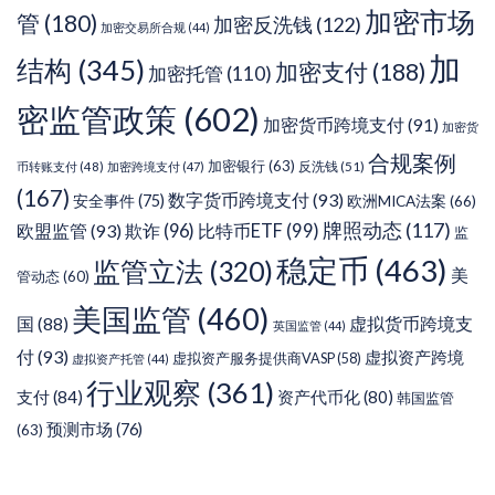
加密市场
管
(180)
加密反洗钱
(122)
加密交易所合规
(44)
加
结构
(345)
加密支付
(188)
加密托管
(110)
密监管政策
(602)
加密货币跨境支付
(91)
加密货
合规案例
加密银行
(63)
反洗钱
(51)
币转账支付
(48)
加密跨境支付
(47)
(167)
数字货币跨境支付
(93)
安全事件
(75)
欧洲MICA法案
(66)
牌照动态
(117)
欧盟监管
(93)
欺诈
(96)
比特币ETF
(99)
监
稳定币
(463)
监管立法
(320)
美
管动态
(60)
美国监管
(460)
虚拟货币跨境支
国
(88)
英国监管
(44)
付
(93)
虚拟资产跨境
虚拟资产服务提供商VASP
(58)
虚拟资产托管
(44)
行业观察
(361)
支付
(84)
资产代币化
(80)
韩国监管
预测市场
(76)
(63)