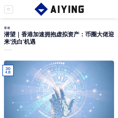
Skip
to
content
香港
潜望｜香港加速拥抱虚拟资产：币圈大佬迎
来‘洗白’机遇
30
4 月