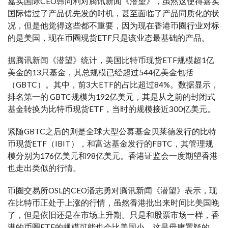
嘉实国际CEO韩同利对腾讯新闻《潜望》，虽然这使得嘉实
国际错过了产品优先发的时机，甚至面临了产品同质化的状
况，但是他觉得这些都不重要，因为现在香港币圈行业对标
的是美国，现在币圈现货ETF只是该业态最基础的产品。
据腾讯新闻《潜望》统计，美国比特币现货ETF规模超1亿
美金的13只基金，其总规模已经超过544亿美金包括
（GBTC）。其中，前3大ETF的占比超过84%。数据显示，
排名第一的 GBTC规模为192亿美元，其是从之前的封闭式
基金转换为比特币现货ETF，当时的规模接近300亿美元。
紧随GBTC之后的则是全球大型公募基金贝莱德发行的比特
币现货ETF（IBIT），和富达基金发行的FBTC，其管理规
模分别为176亿美元和98亿美元。香港证监会一度期望香港
也走出类似的行情。
币圈交易所OSL的CEO潘志勇对腾讯新闻《潜望》表示，现
在比特币正处于上涨的行情，虽然香港批出来时间比美国晚
了，但是依旧还是在市场上升期。只是和股票市场一样，香
港的币圈ETF的规模可能也会比美国小，这是毋庸置疑的，