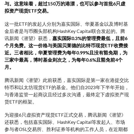
与。这意味着，超过150万的港漂，也可以参与首批6只虚
拟资产现货ETF交易。
这一批ETF的发起人分别为嘉实国际、华夏基金以及博时基
金后者是与币圈头部机构HashKey Capital联合发起的。腾
讯新闻《潜望》获悉，
嘉实国际0.3%的管理费最低，且前6
个月免费。这一价格与美国贝莱德的比特币现货ETF收费接
近。三者相比，华夏管理费为每年0.99%且没有豁免期，为
三家中最高，博时基金则次之，为每年0.6%且豁免前4个
月。
腾讯新闻《潜望》此前获悉，嘉实国际是第一家在港提交比
特币和以太坊现货ETF的基金。他们自2023年下半年开始，
与香港监管一起商议且经过多次沟通，最终定下虚拟资产现
货ETF的框架。
为迎接6只虚拟资产现货ETF正式交易，腾讯新闻《潜望》
还获悉，包括嘉实国际、HashKey Capital等发起人、市场
参与者OSL交易所、胜利证券等机构的工作人员，在近期都