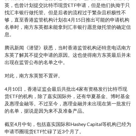
英，也曾计划提交比特币现货ETF申请，但是他们执拗于只
找汇丰银行做托管。但是后者的流程过于繁杂且积极性不
够，直至香港监管机构计划在4月15日推出可能的申请机构
名单时，南方东英都未能拿到汇丰银行愿意做托管的确定信
息。
腾讯新闻《潜望》获悉，当时香港监管机构还特意电话南方
东英了解其不提交申请的原因。这也使得南方东英最后并未
出现在监管公布的名单之中。
对此，南方东英暂不置评。
4月10日，香港证监会最后共批出4家有资格发行比特币现
货ETF的机构，除了嘉实国际外，还有华夏基金、博时基金
及惠理金融等。不过至今，惠理金融并未出现在第一批发行
的名单，据说是因为来不及准备产品。
截至4月中旬，包括嘉实国际和Hashey Capital等机构已经为
申请币圈现货ETF忙碌了近3个月了。