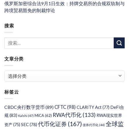
俄罗斯加密综合法9月1日生效：持牌交易所的合规双轨制与
跨境贸易豁免的制裁悖论
搜索
文章分类
文
章
分
标签云
类
CFTC
(98)
CBDC央行数字货币
(89)
DeFi合
CLARITY Act
(77)
RWA代币化
(133)
规
(83)
RWA现实世界
MiCA
(62)
Kalshi
(47)
代币化证券
(167)
全球监
SEC
(78)
资产
(75)
债券代币化
(44)