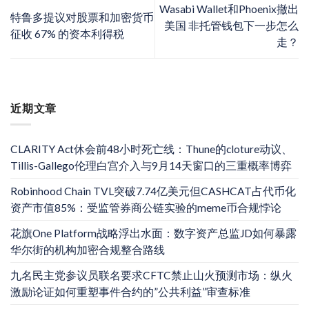
Wasabi Wallet和Phoenix撤出
特鲁多提议对股票和加密货币
美国 非托管钱包下一步怎么
征收 67% 的资本利得税
走？
近期文章
CLARITY Act休会前48小时死亡线：Thune的cloture动议、
Tillis-Gallego伦理白宫介入与9月14天窗口的三重概率博弈
Robinhood Chain TVL突破7.74亿美元但CASHCAT占代币化
资产市值85%：受监管券商公链实验的meme币合规悖论
花旗One Platform战略浮出水面：数字资产总监JD如何暴露
华尔街的机构加密合规整合路线
九名民主党参议员联名要求CFTC禁止山火预测市场：纵火
激励论证如何重塑事件合约的”公共利益”审查标准