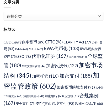
文章分类
文
章
分
标签云
类
CFTC
(98)
CBDC央行数字货币
(89)
DeFi合
CLARITY Act
(77)
RWA代币化
(133)
规
(83)
RWA现实世界
MiCA
(62)
Kalshi
(47)
代币化证券
(167)
全球监
SEC
(78)
资产
(75)
债券代币化
(44)
加密市场
管
(180)
加密反洗钱
(122)
加密交易所合规
(44)
加
结构
(345)
加密支付
(188)
加密托管
(110)
密监管政策
(602)
加密货币跨境支付
(91)
加密货
合规案例
加密银行
(63)
反洗钱
(51)
币转账支付
(48)
加密跨境支付
(47)
(167)
数字货币跨境支付
(93)
安全事件
(75)
欧洲MICA法案
(66)