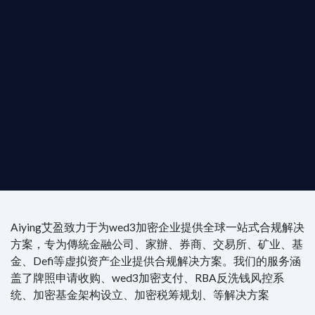
是準備在香港申請 1/4/9號牌照升級的傳統金融券
是尋求開曼加密基金設立的資產管理團隊，艾盈都將
供最專業、最高效的合規支持。
尖專家團隊：成員均擁有 ACAMS 認證反洗錢师、資
執業律師資質。
4/7 全球無時差響應：香港、迪拜、歐洲本地化團隊
時在線。
Aiying艾盈致力于为wed3加密企业提供全球一站式合规解决
方案，专为傳統金融公司、家辦、券商、交易所、矿业、基
金、Defi等虚拟资产企业提供合规解决方案。我们的服务涵
盖了牌照申请收购、wed3加密支付、RBA反洗钱风控系
统、加密基金架构设立、加密税筹规划、等解决方案