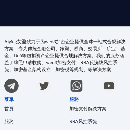
4/7 全球無時差響應：香港、迪拜、歐洲本地化團隊
時在線。
Aiying艾盈致力于为wed3加密企业提供全球一站式合规解决
方案，专为傳統金融公司、家辦、券商、交易所、矿业、基
金、Defi等虚拟资产企业提供合规解决方案。我们的服务涵
盖了牌照申请收购、wed3加密支付、RBA反洗钱风控系
统、加密基金架构设立、加密税筹规划、等解决方案
菜單
服務
首頁
加密支付解决方案
服務
RBA风控系统