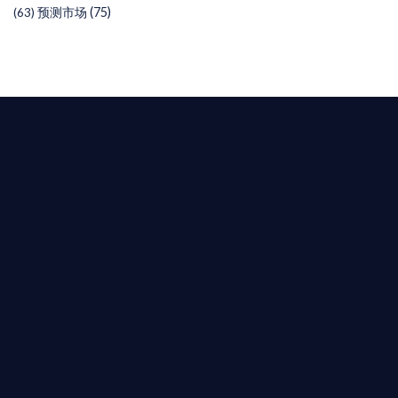
预测市场
(75)
(63)
T AIYING
您的全球
b3 合規商業版圖
是準備在香港申請 1/4/9號牌照升級的傳統金融券
是尋求開曼加密基金設立的資產管理團隊，艾盈都將
供最專業、最高效的合規支持。
尖專家團隊：成員均擁有 ACAMS 認證反洗錢师、資
執業律師資質。