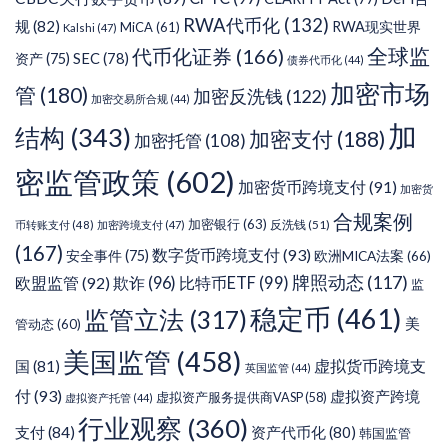
RWA代币化
(132)
规
(82)
RWA现实世界
MiCA
(61)
Kalshi
(47)
代币化证券
(166)
全球监
SEC
(78)
资产
(75)
债券代币化
(44)
加密市场
管
(180)
加密反洗钱
(122)
加密交易所合规
(44)
加
结构
(343)
加密支付
(188)
加密托管
(108)
密监管政策
(602)
加密货币跨境支付
(91)
加密货
合规案例
加密银行
(63)
反洗钱
(51)
币转账支付
(48)
加密跨境支付
(47)
(167)
数字货币跨境支付
(93)
安全事件
(75)
欧洲MICA法案
(66)
牌照动态
(117)
欧盟监管
(92)
欺诈
(96)
比特币ETF
(99)
监
稳定币
(461)
监管立法
(317)
美
管动态
(60)
美国监管
(458)
虚拟货币跨境支
国
(81)
英国监管
(44)
付
(93)
虚拟资产跨境
虚拟资产服务提供商VASP
(58)
虚拟资产托管
(44)
行业观察
(360)
支付
(84)
资产代币化
(80)
韩国监管