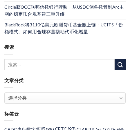
Circle获OCC联邦信托银行牌照：从USDC储备托管到Arc主
网的稳定币合规基建三重升维
BlackRock将3110亿美元欧洲货币基金搬上链：UCITS「份
额模式」如何用合规存量撬动代币化增量
搜索
文章分类
文
章
分
标签云
类
CFTC
(97)
CBDC央行数字货币
(89)
DeFi合
CLARITY Act
(77)