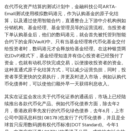
在代币化资产结算的测试计划中，金融科技公司ARTA-
Emali测试使用模拟数码港元，作为认购基金的原子化结
算，以及通过使用智能合约，直通整合上下游中介机构例如
分销机构、基金经理、基金管理员等的运营流程。当投资者
下单认购基金后，他们的数码港元，就会首先被托管到智能
合约下的金库(Vault)中。只有当基金经理将代币化基金交付
给投资者时，数码港元才会释放给基金经理。在这种银货两
讫(DvP)模式下，基金经理知道并有信心投资者已经预付了
资金，也就有动机尽快完成交易，以便接收投资者的资金。
这种直通式原子化结算方式，可以减少运营负担，同时，投
资者享受更快的交易执行，并更及时进入市场，例如认购代
币化债券时，可以使他们额外早一天获得利息收入。
其实在证监会发出关于代币化证券的通函后，市场上已经陆
续推出各款代币化产品。例如代币化债券方面，除去年2
月，香港政府率先发行的代币化绿色债券，去年6月，上市
公司中国讯息科技( 08178 )也发行了代币化债券，并且是全
球首只应用数码拥有权代币标准(DOT Standard)。今年1