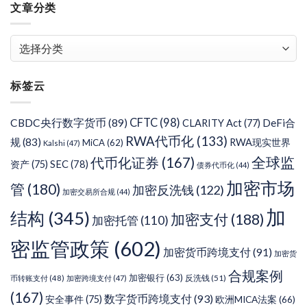
文章分类
文
章
分
标签云
类
CFTC
(98)
CBDC央行数字货币
(89)
DeFi合
CLARITY Act
(77)
RWA代币化
(133)
规
(83)
RWA现实世界
MiCA
(62)
Kalshi
(47)
代币化证券
(167)
全球监
SEC
(78)
资产
(75)
债券代币化
(44)
加密市场
管
(180)
加密反洗钱
(122)
加密交易所合规
(44)
加
结构
(345)
加密支付
(188)
加密托管
(110)
密监管政策
(602)
加密货币跨境支付
(91)
加密货
合规案例
加密银行
(63)
反洗钱
(51)
币转账支付
(48)
加密跨境支付
(47)
(167)
数字货币跨境支付
(93)
安全事件
(75)
欧洲MICA法案
(66)