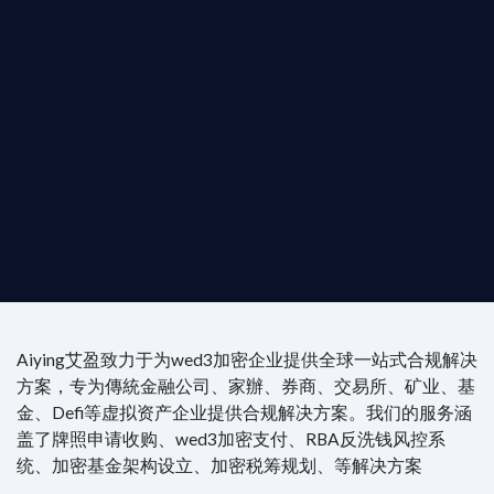
是準備在香港申請 1/4/9號牌照升級的傳統金融券
是尋求開曼加密基金設立的資產管理團隊，艾盈都將
供最專業、最高效的合規支持。
尖專家團隊：成員均擁有 ACAMS 認證反洗錢师、資
執業律師資質。
4/7 全球無時差響應：香港、迪拜、歐洲本地化團隊
時在線。
Aiying艾盈致力于为wed3加密企业提供全球一站式合规解决
方案，专为傳統金融公司、家辦、券商、交易所、矿业、基
金、Defi等虚拟资产企业提供合规解决方案。我们的服务涵
盖了牌照申请收购、wed3加密支付、RBA反洗钱风控系
统、加密基金架构设立、加密税筹规划、等解决方案