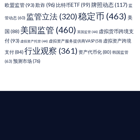
牌照动态
(117)
欧盟监管
(93)
欺诈
(96)
比特币ETF
(99)
监
稳定币
(463)
监管立法
(320)
美
管动态
(60)
美国监管
(460)
虚拟货币跨境支
国
(88)
英国监管
(44)
付
(93)
虚拟资产跨境
虚拟资产服务提供商VASP
(58)
虚拟资产托管
(44)
行业观察
(361)
支付
(84)
资产代币化
(80)
韩国监管
预测市场
(76)
(63)
T AIYING
您的全球
b3 合規商業版圖