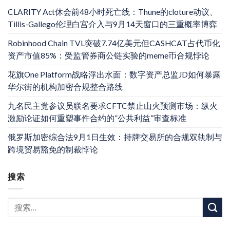
CLARITY Act休会前48小时死亡线：Thune的cloture动议、
Tillis-Gallego伦理白宫介入与9月14天窗口的三重概率博弈
Robinhood Chain TVL突破7.74亿美元但CASHCAT占代币化
资产市值85%：受监管券商公链实验的meme币合规悖论
花旗One Platform战略浮出水面：数字资产总监JD如何暴露
华尔街的机构加密合规整合路线
九名民主党参议员联名要求CFTC禁止山火预测市场：纵火
激励论证如何重塑事件合约的”公共利益”审查标准
俄罗斯加密综合法9月1日生效：持牌交易所的合规双轨制与
跨境贸易豁免的制裁悖论
搜索