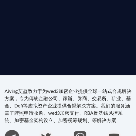
是尋求開曼加密基金設立的資產管理團隊，艾盈都將
供最專業、最高效的合規支持。
尖專家團隊：成員均擁有 ACAMS 認證反洗錢师、資
執業律師資質。
4/7 全球無時差響應：香港、迪拜、歐洲本地化團隊
時在線。
Aiying艾盈致力于为wed3加密企业提供全球一站式合规解决
方案，专为傳統金融公司、家辦、券商、交易所、矿业、基
金、Defi等虚拟资产企业提供合规解决方案。我们的服务涵
盖了牌照申请收购、wed3加密支付、RBA反洗钱风控系
统、加密基金架构设立、加密税筹规划、等解决方案