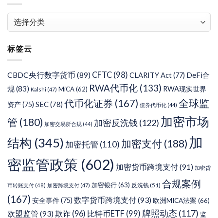
文
章
分
标签云
类
CFTC
(98)
CBDC央行数字货币
(89)
DeFi合
CLARITY Act
(77)
RWA代币化
(133)
规
(83)
RWA现实世界
MiCA
(62)
Kalshi
(47)
代币化证券
(167)
全球监
SEC
(78)
资产
(75)
债券代币化
(44)
加密市场
管
(180)
加密反洗钱
(122)
加密交易所合规
(44)
加
结构
(345)
加密支付
(188)
加密托管
(110)
密监管政策
(602)
加密货币跨境支付
(91)
加密货
合规案例
加密银行
(63)
反洗钱
(51)
币转账支付
(48)
加密跨境支付
(47)
(167)
数字货币跨境支付
(93)
安全事件
(75)
欧洲MICA法案
(66)
牌照动态
(117)
欧盟监管
(93)
欺诈
(96)
比特币ETF
(99)
监