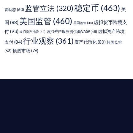
稳定币
(463)
监管立法
(320)
美
管动态
(60)
美国监管
(460)
虚拟货币跨境支
国
(88)
英国监管
(44)
付
(93)
虚拟资产跨境
虚拟资产服务提供商VASP
(58)
虚拟资产托管
(44)
行业观察
(361)
支付
(84)
资产代币化
(80)
韩国监管
预测市场
(76)
(63)
T AIYING
您的全球
b3 合規商業版圖
是準備在香港申請 1/4/9號牌照升級的傳統金融券