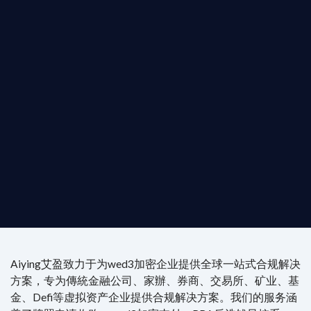
b3 合規商業版圖
是準備在香港申請 1/4/9號牌照升級的傳統金融券
是尋求開曼加密基金設立的資產管理團隊，艾盈都將
供最專業、最高效的合規支持。
尖專家團隊：成員均擁有 ACAMS 認證反洗錢师、資
執業律師資質。
4/7 全球無時差響應：香港、迪拜、歐洲本地化團隊
時在線。
Aiying艾盈致力于为wed3加密企业提供全球一站式合规解决
方案，专为傳統金融公司、家辦、券商、交易所、矿业、基
金、Defi等虚拟资产企业提供合规解决方案。我们的服务涵