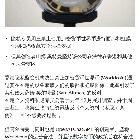
隐私
专员周三禁止使用加密货币世界币进行面部和虹膜
识别
扫描
收藏
安全
法律依据
但其创造者山姆·奥特曼
坚持
该公司在
法律
在香港和其他
司法管辖区
香港
隐私监管机构决定禁止加密货币世界币 (Worldcoin) 通
过其在香港的设备获取人们的脸部和虹膜图像，此举引发了
其创始人萨姆·奥尔特曼 (Sam Altman) 的反对。
香港个人资料私隐专员公署于去年 12 月展开调查，并于周
三裁定，收集生物特征资讯违反《个人资料（私隐）条
例》，且“不必要及过度”。
但阿尔特曼（同时也是 OpenAI ChatGPT 的创建者）坚称
Worldcoin 的运营合法，并且该
数字货币
的政策旨在符合法