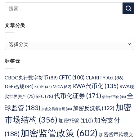
文章分类
文
章
分
标签云
类
CFTC
(100)
CBDC央行数字货币
(89)
CLARITY Act
(86)
RWA代币化
(135)
DeFi合规
(84)
RWA现
MiCA
(62)
Kalshi
(48)
代币化证券
(171)
全
SEC
(78)
实世界资产
(75)
债券代币化
(44)
加密
球监管
(183)
加密反洗钱
(122)
加密交易所合规
(44)
市场结构
(356)
加密支付
加密托管
(110)
加密监管政策
(602)
(188)
加密货币跨境支