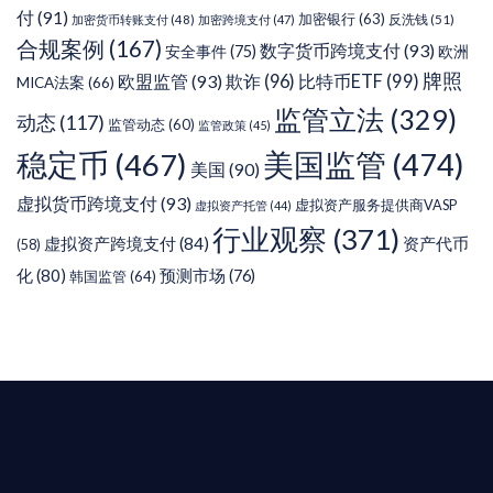
付
(91)
加密银行
(63)
反洗钱
(51)
加密货币转账支付
(48)
加密跨境支付
(47)
合规案例
(167)
数字货币跨境支付
(93)
安全事件
(75)
欧洲
牌照
欧盟监管
(93)
欺诈
(96)
比特币ETF
(99)
MICA法案
(66)
监管立法
(329)
动态
(117)
监管动态
(60)
监管政策
(45)
稳定币
(467)
美国监管
(474)
美国
(90)
虚拟货币跨境支付
(93)
虚拟资产服务提供商VASP
虚拟资产托管
(44)
行业观察
(371)
虚拟资产跨境支付
(84)
资产代币
(58)
化
(80)
预测市场
(76)
韩国监管
(64)
T AIYING
您的全球