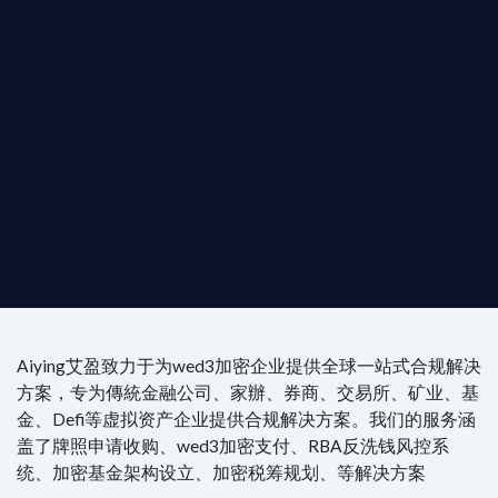
是準備在香港申請 1/4/9號牌照升級的傳統金融券
是尋求開曼加密基金設立的資產管理團隊，艾盈都將
供最專業、最高效的合規支持。
尖專家團隊：成員均擁有 ACAMS 認證反洗錢师、資
執業律師資質。
4/7 全球無時差響應：香港、迪拜、歐洲本地化團隊
時在線。
Aiying艾盈致力于为wed3加密企业提供全球一站式合规解决
方案，专为傳統金融公司、家辦、券商、交易所、矿业、基
金、Defi等虚拟资产企业提供合规解决方案。我们的服务涵
盖了牌照申请收购、wed3加密支付、RBA反洗钱风控系
统、加密基金架构设立、加密税筹规划、等解决方案