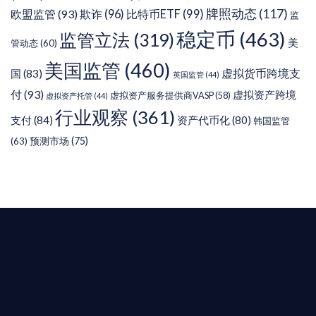
牌照动态
(117)
欧盟监管
(93)
欺诈
(96)
比特币ETF
(99)
监
稳定币
(463)
监管立法
(319)
美
管动态
(60)
美国监管
(460)
虚拟货币跨境支
国
(83)
英国监管
(44)
付
(93)
虚拟资产跨境
虚拟资产服务提供商VASP
(58)
虚拟资产托管
(44)
行业观察
(361)
支付
(84)
资产代币化
(80)
韩国监管
预测市场
(75)
(63)
T AIYING
您的全球
b3 合規商業版圖