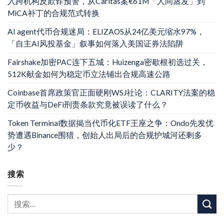
入跨机构反欺诈预警，从Caritas案€61M「人间蒸发」到
MiCA补丁的合规范式转换
AI agent代币合规迷局：ELIZAOS从24亿美元缩水97%，
「自主AI风投基金」叙事如何落入美国证券法陷阱
Fairshake加密PAC连下五城：Huizenga密歇根初选过关，
512K献金如何为稳定币立法铺出合规高速公路
Coinbase首席政策官正面硬刚WSJ社论：CLARITY法案的稳
定币收益与DeFi刑责条款究竟被误读了什么？
Token Terminal数据揭当代币化ETF王座之争：Ondo先发优
势遭遇Binance围猎，创始人出局后的合规护城河还剩多
少？
搜索