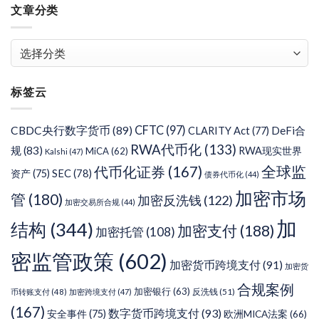
文章分类
文
章
分
标签云
类
CFTC
(97)
CBDC央行数字货币
(89)
DeFi合
CLARITY Act
(77)
RWA代币化
(133)
规
(83)
RWA现实世界
MiCA
(62)
Kalshi
(47)
代币化证券
(167)
全球监
SEC
(78)
资产
(75)
债券代币化
(44)
加密市场
管
(180)
加密反洗钱
(122)
加密交易所合规
(44)
加
结构
(344)
加密支付
(188)
加密托管
(108)
密监管政策
(602)
加密货币跨境支付
(91)
加密货
合规案例
加密银行
(63)
反洗钱
(51)
币转账支付
(48)
加密跨境支付
(47)
(167)
数字货币跨境支付
(93)
安全事件
(75)
欧洲MICA法案
(66)