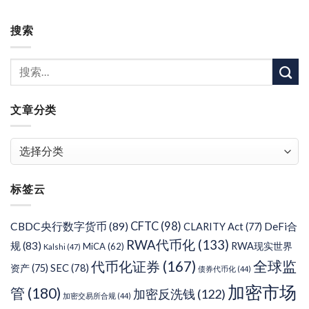
搜索
文章分类
文
章
分
标签云
类
CFTC
(98)
CBDC央行数字货币
(89)
DeFi合
CLARITY Act
(77)
RWA代币化
(133)
规
(83)
RWA现实世界
MiCA
(62)
Kalshi
(47)
代币化证券
(167)
全球监
SEC
(78)
资产
(75)
债券代币化
(44)
加密市场
管
(180)
加密反洗钱
(122)
加密交易所合规
(44)