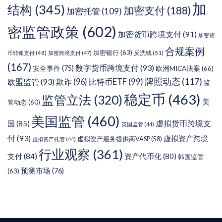
加
结构
(345)
加密支付
(188)
加密托管
(109)
密监管政策
(602)
加密货币跨境支付
(91)
加密货
合规案例
加密银行
(63)
反洗钱
(51)
币转账支付
(48)
加密跨境支付
(47)
(167)
数字货币跨境支付
(93)
安全事件
(75)
欧洲MICA法案
(66)
牌照动态
(117)
欧盟监管
(93)
欺诈
(96)
比特币ETF
(99)
监
稳定币
(463)
监管立法
(320)
美
管动态
(60)
美国监管
(460)
虚拟货币跨境支
国
(85)
英国监管
(44)
付
(93)
虚拟资产跨境
虚拟资产服务提供商VASP
(58)
虚拟资产托管
(44)
行业观察
(361)
支付
(84)
资产代币化
(80)
韩国监管
预测市场
(76)
(63)