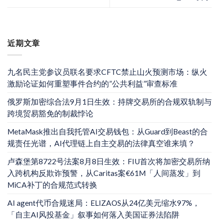
近期文章
九名民主党参议员联名要求CFTC禁止山火预测市场：纵火
激励论证如何重塑事件合约的”公共利益”审查标准
俄罗斯加密综合法9月1日生效：持牌交易所的合规双轨制与
跨境贸易豁免的制裁悖论
MetaMask推出自我托管AI交易钱包：从Guard到Beast的合
规责任光谱，AI代理链上自主交易的法律真空谁来填？
卢森堡第8722号法案8月8日生效：FIU首次将加密交易所纳
入跨机构反欺诈预警，从Caritas案€61M「人间蒸发」到
MiCA补丁的合规范式转换
AI agent代币合规迷局：ELIZAOS从24亿美元缩水97%，
「自主AI风投基金」叙事如何落入美国证券法陷阱