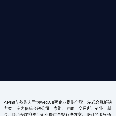
T AIYING
動您的全球
b3 合規商業版圖
是準備在香港申請 1/4/9號牌照升級的傳統金融券商，還是尋
尖專家團隊：成員均擁有 ACAMS 認證反洗錢师、資深執業律師
Aiying艾盈致力于为wed3加密企业提供全球一站式合规解决
方案，专为傳統金融公司、家辦、券商、交易所、矿业、基
金、Defi等虚拟资产企业提供合规解决方案。我们的服务涵