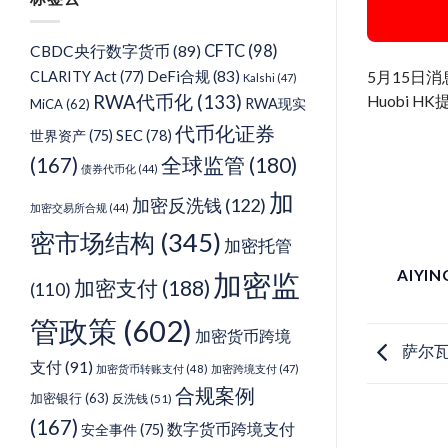
类
CFTC
(98)
CBDC央行数字货币
(89)
DeFi合规
(83)
CLARITY Act
(77)
5月15日
Kalshi
(47)
RWA代币化
(133)
Huobi H
RWA现实
MiCA
(62)
代币化证券
SEC
(78)
世界资产
(75)
(167)
全球监管
(180)
债券代币化
(44)
加
加密反洗钱
(122)
加密交易所合规
(44)
密市场结构
(345)
加密托管
AIYI
加密监
加密支付
(188)
(110)
管政策
(602)
加密货币跨境
萨尔瓦
支付
(91)
加密货币转账支付
(48)
加密跨境支付
(47)
合规案例
加密银行
(63)
反洗钱
(51)
(167)
数字货币跨境支付
安全事件
(75)