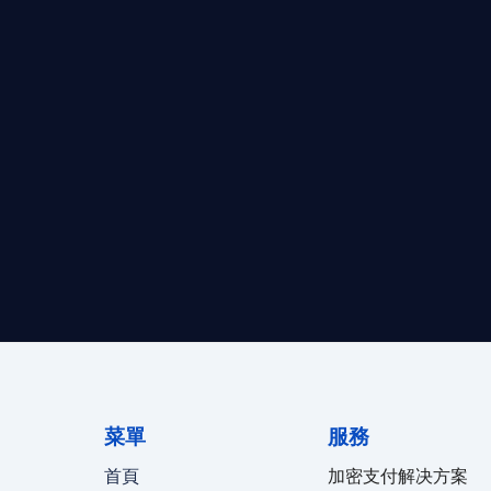
求開曼加密基金設立的資產管理團隊，艾盈都將為您提供最專業、
資質。
24/7 全球無時差響應：香港、
菜單
服務
首頁
加密支付解决方案