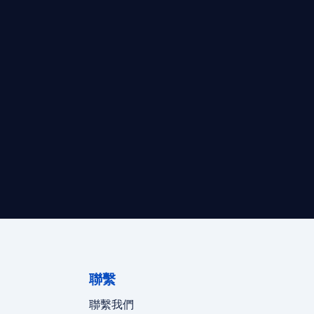
最高效的合規支持。
迪拜、歐洲本地化團隊實時在線。
聯繫
聯繫我們