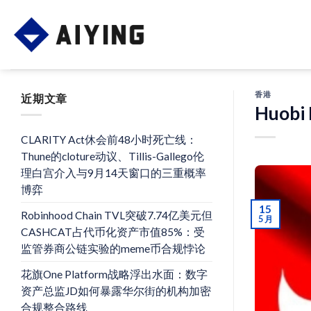
Skip
to
content
香港
近期文章
Huo
CLARITY Act休会前48小时死亡线：
Thune的cloture动议、Tillis-Gallego伦
理白宫介入与9月14天窗口的三重概率
博弈
15
Robinhood Chain TVL突破7.74亿美元但
5 月
CASHCAT占代币化资产市值85%：受
监管券商公链实验的meme币合规悖论
花旗One Platform战略浮出水面：数字
资产总监JD如何暴露华尔街的机构加密
合规整合路线