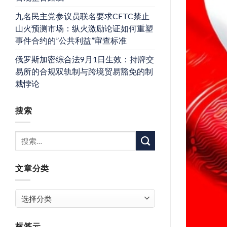
九名民主党参议员联名要求CFTC禁止
山火预测市场：纵火激励论证如何重塑
事件合约的”公共利益”审查标准
俄罗斯加密综合法9月1日生效：持牌交
易所的合规双轨制与跨境贸易豁免的制
裁悖论
搜索
文章分类
文
章
分
标签云