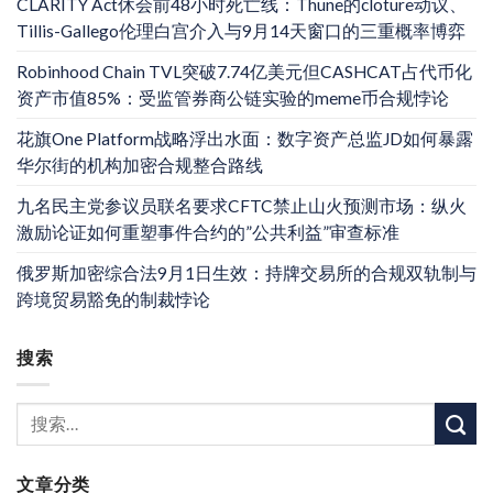
CLARITY Act休会前48小时死亡线：Thune的cloture动议、
Tillis-Gallego伦理白宫介入与9月14天窗口的三重概率博弈
Robinhood Chain TVL突破7.74亿美元但CASHCAT占代币化
资产市值85%：受监管券商公链实验的meme币合规悖论
花旗One Platform战略浮出水面：数字资产总监JD如何暴露
华尔街的机构加密合规整合路线
九名民主党参议员联名要求CFTC禁止山火预测市场：纵火
激励论证如何重塑事件合约的”公共利益”审查标准
俄罗斯加密综合法9月1日生效：持牌交易所的合规双轨制与
跨境贸易豁免的制裁悖论
搜索
文章分类