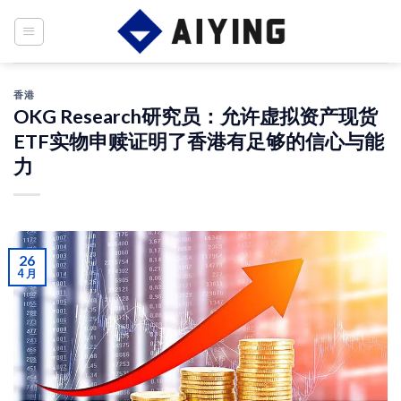
Skip
to
content
香港
OKG Research研究员：允许虚拟资产现货
ETF实物申赎证明了香港有足够的信心与能
力
26
4 月