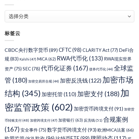
文
章
分
标签云
类
CFTC
(98)
CBDC央行数字货币
(89)
DeFi合
CLARITY Act
(77)
RWA代币化
(133)
规
(83)
RWA现实世界
MiCA
(62)
Kalshi
(47)
代币化证券
(167)
全球监
SEC
(78)
资产
(75)
债券代币化
(44)
加密市场
管
(180)
加密反洗钱
(122)
加密交易所合规
(44)
加
结构
(345)
加密支付
(188)
加密托管
(110)
密监管政策
(602)
加密货币跨境支付
(91)
加密货
合规案例
加密银行
(63)
反洗钱
(51)
币转账支付
(48)
加密跨境支付
(47)
(167)
数字货币跨境支付
(93)
安全事件
(75)
欧洲MICA法案
(66)
牌照动态
(117)
欧盟监管
(93)
欺诈
(96)
比特币ETF
(99)
监