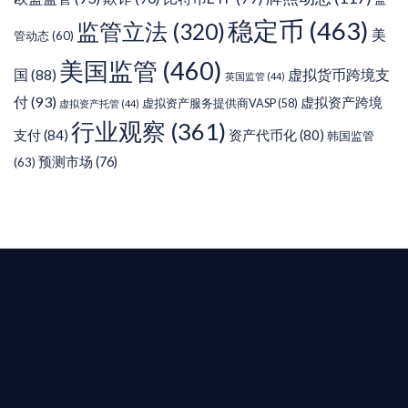
稳定币
(463)
监管立法
(320)
美
管动态
(60)
美国监管
(460)
虚拟货币跨境支
国
(88)
英国监管
(44)
付
(93)
虚拟资产跨境
虚拟资产服务提供商VASP
(58)
虚拟资产托管
(44)
行业观察
(361)
支付
(84)
资产代币化
(80)
韩国监管
预测市场
(76)
(63)
T AIYING
您的全球
b3 合規商業版圖
是準備在香港申請 1/4/9號牌照升級的傳統金融券