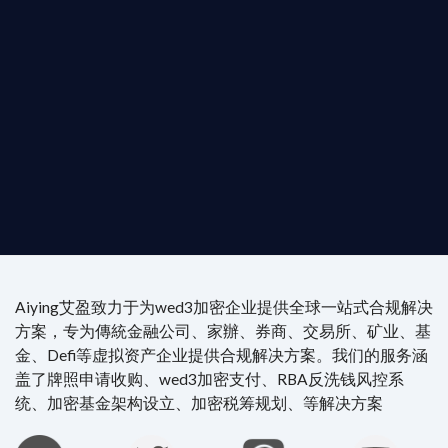
是尋求開曼加密基金設立的資產管理團隊，艾盈都將
供最專業、最高效的合規支持。
尖專家團隊：成員均擁有 ACAMS 認證反洗錢师、資
執業律師資質。
4/7 全球無時差響應：香港、迪拜、歐洲本地化團隊
時在線。
Aiying艾盈致力于为wed3加密企业提供全球一站式合规解决
方案，专为傳統金融公司、家辦、券商、交易所、矿业、基
金、Defi等虚拟资产企业提供合规解决方案。我们的服务涵
盖了牌照申请收购、wed3加密支付、RBA反洗钱风控系
统、加密基金架构设立、加密税筹规划、等解决方案