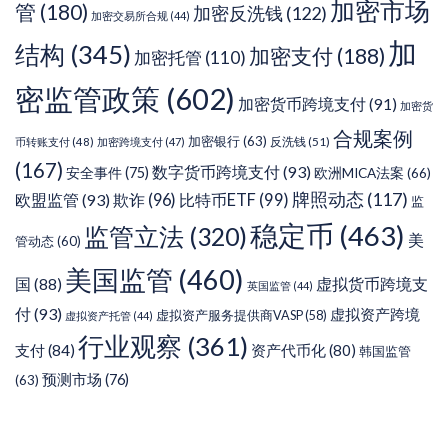
加密市场
管
(180)
加密反洗钱
(122)
加密交易所合规
(44)
加
结构
(345)
加密支付
(188)
加密托管
(110)
密监管政策
(602)
加密货币跨境支付
(91)
加密货
合规案例
加密银行
(63)
反洗钱
(51)
币转账支付
(48)
加密跨境支付
(47)
(167)
数字货币跨境支付
(93)
安全事件
(75)
欧洲MICA法案
(66)
牌照动态
(117)
欧盟监管
(93)
欺诈
(96)
比特币ETF
(99)
监
稳定币
(463)
监管立法
(320)
美
管动态
(60)
美国监管
(460)
虚拟货币跨境支
国
(88)
英国监管
(44)
付
(93)
虚拟资产跨境
虚拟资产服务提供商VASP
(58)
虚拟资产托管
(44)
行业观察
(361)
支付
(84)
资产代币化
(80)
韩国监管
预测市场
(76)
(63)