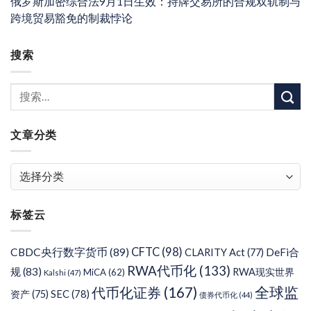
俄罗斯加密综合法9月1日生效：持牌交易所的合规双轨制与
跨境贸易豁免的制裁悖论
搜索
文章分类
文
章
分
标签云
类
CFTC
(98)
CBDC央行数字货币
(89)
DeFi合
CLARITY Act
(77)
RWA代币化
(133)
规
(83)
RWA现实世界
MiCA
(62)
Kalshi
(47)
代币化证券
(167)
全球监
SEC
(78)
资产
(75)
债券代币化
(44)