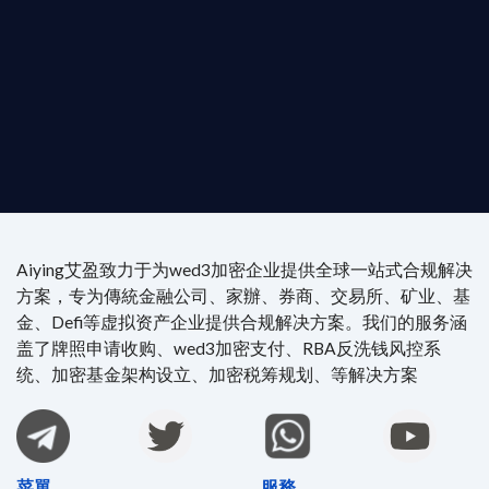
尖專家團隊：成員均擁有 ACAMS 認證反洗錢师、資
執業律師資質。
4/7 全球無時差響應：香港、迪拜、歐洲本地化團隊
時在線。
Aiying艾盈致力于为wed3加密企业提供全球一站式合规解决
方案，专为傳統金融公司、家辦、券商、交易所、矿业、基
金、Defi等虚拟资产企业提供合规解决方案。我们的服务涵
盖了牌照申请收购、wed3加密支付、RBA反洗钱风控系
统、加密基金架构设立、加密税筹规划、等解决方案
菜單
服務