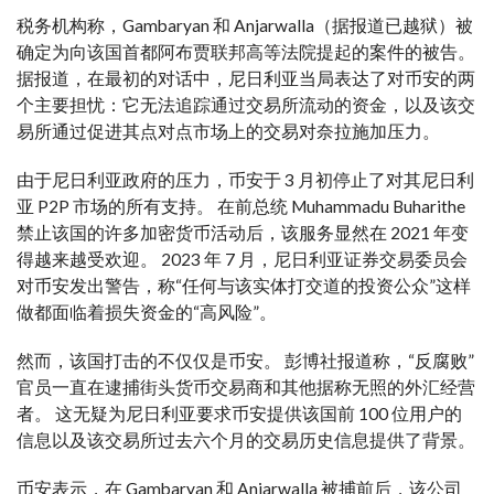
税务机构称，Gambaryan 和 Anjarwalla（据报道已越狱）被
确定为向该国首都阿布贾联邦高等法院提起的案件的被告。
据报道，在最初的对话中，尼日利亚当局表达了对币安的两
个主要担忧：它无法追踪通过交易所流动的资金，以及该交
易所通过促进其点对点市场上的交易对奈拉施加压力。
由于尼日利亚政府的压力，币安于 3 月初停止了对其尼日利
亚 P2P 市场的所有支持。 在前总统 Muhammadu Buharithe
禁止该国的许多加密货币活动后，该服务显然在 2021 年变
得越来越受欢迎。 2023 年 7 月，尼日利亚证券交易委员会
对币安发出警告，称“任何与该实体打交道的投资公众”这样
做都面临着损失资金的“高风险”。
然而，该国打击的不仅仅是币安。 彭博社报道称，“反腐败”
官员一直在逮捕街头货币交易商和其他据称无照的外汇经营
者。 这无疑为尼日利亚要求币安提供该国前 100 位用户的
信息以及该交易所过去六个月的交易历史信息提供了背景。
币安表示，在 Gambaryan 和 Anjarwalla 被捕前后，该公司