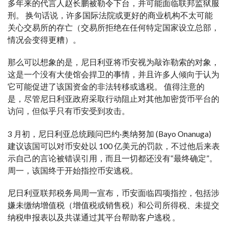
多年来的代言人赵长鹏被勒令下台，并可能面临联邦监狱服
刑。 换句话说，许多国际法院或更好的商业机构不太可能
关心交易所的存亡（交易所拒绝在任何特定国家设立总部，
情况会变得更糟）。
那么可以想象的是，尼日利亚将币安视为敲诈勒索的对象，
这是一个没有大使馆会捍卫的事情，并且许多人倾向于认为
它可能促进了该国资金的非法转移或逃税。 值得注意的
是，尽管尼日利亚政府采取行动阻止对其他加密货币平台的
访问，但似乎只有币安受到攻击。
3 月初，尼日利亚总统顾问巴约·奥纳努加 (Bayo Onanuga)
建议该国可以对币安处以 100 亿美元的罚款，不过他后来表
示自己的言论被错误引用，而且一切都还没有“最终确定”。
周一，该国终于开始指控币安逃税。
尼日利亚联邦税务局周一宣布，币安面临四项指控，包括涉
嫌未缴纳增值税（增值税或销售税）和公司所得税、未提交
纳税申报表以及共谋通过其平台帮助客户逃税 。