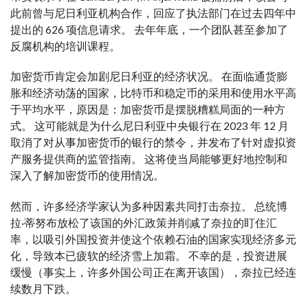
此前曾与尼日利亚机构合作，回应了执法部门在过去四年中
提出的 626 项信息请求。 去年年底，一个团队甚至参加了
反腐机构的培训课程。
加密货币肯定会加剧尼日利亚的经济状况。 在面临通货膨
胀和经济动荡的国家，比特币和稳定币的采用和使用水平高
于平均水平，原因是：加密货币是摆脱糟糕局面的一种方
式。 这可能就是为什么尼日利亚中央银行在 2023 年 12 月
取消了对从事加密货币的银行的禁令，并发布了针对虚拟资
产服务提供商的监管指南。 这将使当局能够更好地控制和
深入了解加密货币的使用情况。
然而，许多经济学家认为多种因素共同打击奈拉。 总统博
拉·蒂努布放松了该国的外汇政策并削减了奈拉的盯住汇
率，以吸引外国投资并使这个依赖石油的国家实现经济多元
化，导致本已疲软的经济雪上加霜。 不幸的是，投资进展
缓慢（事实上，许多外国公司正在离开该国），奈拉已经连
续数月下跌。