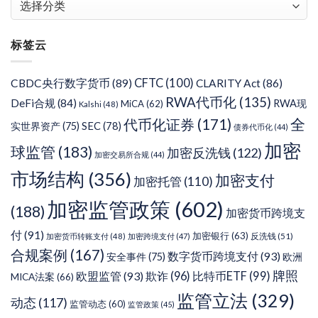
章
分
标签云
类
CFTC
(100)
CBDC央行数字货币
(89)
CLARITY Act
(86)
RWA代币化
(135)
DeFi合规
(84)
RWA现
MiCA
(62)
Kalshi
(48)
代币化证券
(171)
全
SEC
(78)
实世界资产
(75)
债券代币化
(44)
加密
球监管
(183)
加密反洗钱
(122)
加密交易所合规
(44)
市场结构
(356)
加密支付
加密托管
(110)
加密监管政策
(602)
(188)
加密货币跨境支
付
(91)
加密银行
(63)
反洗钱
(51)
加密货币转账支付
(48)
加密跨境支付
(47)
合规案例
(167)
数字货币跨境支付
(93)
安全事件
(75)
欧洲
牌照
欧盟监管
(93)
欺诈
(96)
比特币ETF
(99)
MICA法案
(66)
监管立法
(329)
动态
(117)
监管动态
(60)
监管政策
(45)