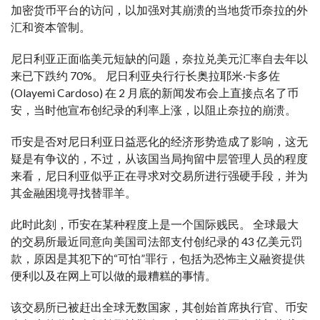
加密货币平台的访问，以加强对其崩溃的当地货币奈拉的外
汇和资本管制。
尼日利亚正面临美元短缺的问题，奈拉兑美元汇率自去年以
来已下跌约 70%。 尼日利亚央行行长奥拉耶米·卡多佐
(Olayemi Cardoso) 在 2 月底的新闻发布会上直接点名了币
安，当时他宣布创纪录的利率上涨，以阻止奈拉的崩溃。
币安是否对尼日利亚日益恶化的经济形势造成了影响，这无
疑是有争议的，不过，从该国当局拘留中层管理人员的程度
来看，尼日利亚似乎正在寻求对交易所进行强硬手段，并为
其金融困境寻找替罪羊。
此时此刻，币安在某种程度上是一个国际贱民。 全球最大
的交易所最近同意向美国司法部支付创纪录的 43 亿美元罚
款，原因是其犯下的“可怕”罪行，包括为恐怖主义融资提供
便利以及在网上可以做的最糟糕的事情。
该交易所已被赶出全球无数国家，其创始首席执行官、币安