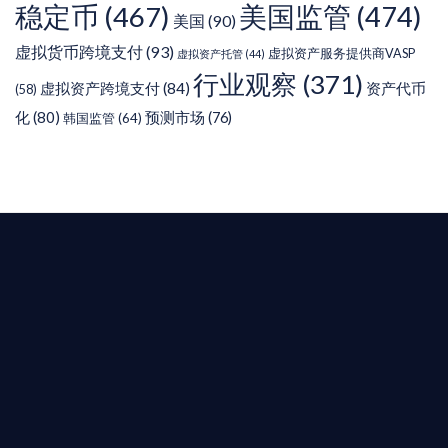
稳定币
(467)
美国监管
(474)
美国
(90)
虚拟货币跨境支付
(93)
虚拟资产服务提供商VASP
虚拟资产托管
(44)
行业观察
(371)
虚拟资产跨境支付
(84)
资产代币
(58)
化
(80)
预测市场
(76)
韩国监管
(64)
T AIYING
您的全球
b3 合規商業版圖
是準備在香港申請 1/4/9號牌照升級的傳統金融券
是尋求開曼加密基金設立的資產管理團隊，艾盈都將
供最專業、最高效的合規支持。