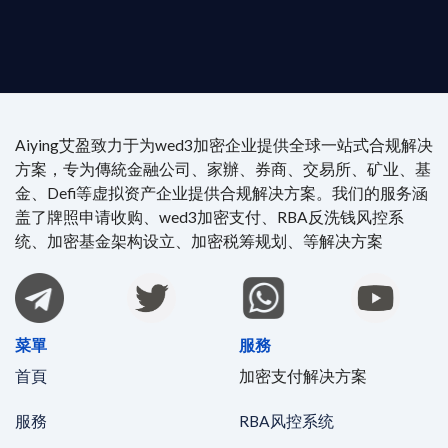
4/7 全球無時差響應：香港、迪拜、歐洲本地化團隊
時在線。
Aiying艾盈致力于为wed3加密企业提供全球一站式合规解决
方案，专为傳統金融公司、家辦、券商、交易所、矿业、基
金、Defi等虚拟资产企业提供合规解决方案。我们的服务涵
盖了牌照申请收购、wed3加密支付、RBA反洗钱风控系
统、加密基金架构设立、加密税筹规划、等解决方案
菜單
服務
首頁
加密支付解决方案
服務
RBA风控系统