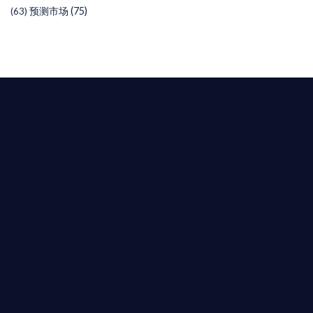
预测市场
(75)
(63)
T AIYING
您的全球
b3 合規商業版圖
是準備在香港申請 1/4/9號牌照升級的傳統金融券
是尋求開曼加密基金設立的資產管理團隊，艾盈都將
供最專業、最高效的合規支持。
尖專家團隊：成員均擁有 ACAMS 認證反洗錢师、資
執業律師資質。