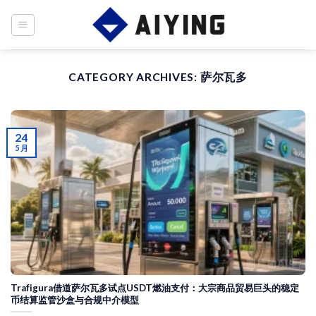
Skip
to
content
CATEGORY ARCHIVES:
萨尔瓦多
24
5 月
Trafigura借道萨尔瓦多试点USDT燃油支付：大宗商品贸易巨头的稳定
币结算监管沙盒与合规中介模型