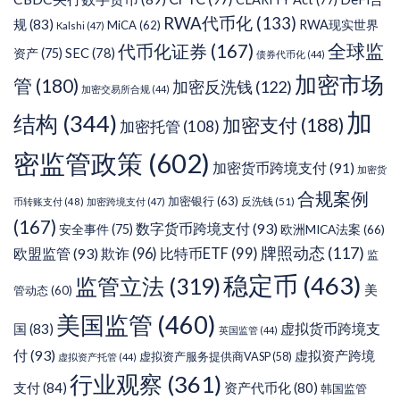
RWA代币化
(133)
规
(83)
RWA现实世界
MiCA
(62)
Kalshi
(47)
代币化证券
(167)
全球监
SEC
(78)
资产
(75)
债券代币化
(44)
加密市场
管
(180)
加密反洗钱
(122)
加密交易所合规
(44)
加
结构
(344)
加密支付
(188)
加密托管
(108)
密监管政策
(602)
加密货币跨境支付
(91)
加密货
合规案例
加密银行
(63)
反洗钱
(51)
币转账支付
(48)
加密跨境支付
(47)
(167)
数字货币跨境支付
(93)
安全事件
(75)
欧洲MICA法案
(66)
牌照动态
(117)
欧盟监管
(93)
欺诈
(96)
比特币ETF
(99)
监
稳定币
(463)
监管立法
(319)
美
管动态
(60)
美国监管
(460)
虚拟货币跨境支
国
(83)
英国监管
(44)
付
(93)
虚拟资产跨境
虚拟资产服务提供商VASP
(58)
虚拟资产托管
(44)
行业观察
(361)
支付
(84)
资产代币化
(80)
韩国监管