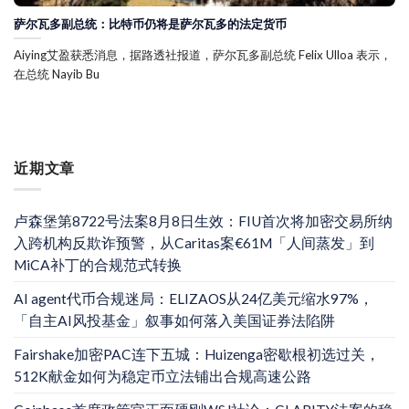
萨尔瓦多副总统：比特币仍将是萨尔瓦多的法定货币
Aiying艾盈获悉消息，据路透社报道，萨尔瓦多副总统 Felix Ulloa 表示，
在总统 Nayib Bu
近期文章
卢森堡第8722号法案8月8日生效：FIU首次将加密交易所纳
入跨机构反欺诈预警，从Caritas案€61M「人间蒸发」到
MiCA补丁的合规范式转换
AI agent代币合规迷局：ELIZAOS从24亿美元缩水97%，
「自主AI风投基金」叙事如何落入美国证券法陷阱
Fairshake加密PAC连下五城：Huizenga密歇根初选过关，
512K献金如何为稳定币立法铺出合规高速公路