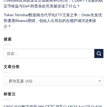
Coinbase首席政策官正面硬刚WSJ社论：CLARITY法案的稳
定币收益与DeFi刑责条款究竟被误读了什么？
Token Terminal数据揭当代币化ETF王座之争：Ondo先发优
势遭遇Binance围猎，创始人出局后的合规护城河还剩多
少？
搜索
文章分类
文
章
分
标签云
类
CFTC
(97)
CBDC央行数字货币
(89)
DeFi合
CLARITY Act
(77)