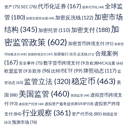
代币化证券
(167)
全球监
SEC
(78)
资产
(75)
债券代币化
(44)
加密市场
管
(180)
加密反洗钱
(122)
加密交易所合规
(44)
加
结构
(345)
加密支付
(188)
加密托管
(110)
密监管政策
(602)
加密货币跨境支付
(91)
加密货
合规案例
加密银行
(63)
反洗钱
(51)
币转账支付
(48)
加密跨境支付
(47)
(167)
数字货币跨境支付
(93)
安全事件
(75)
欧洲MICA法案
(66)
牌照动态
(117)
欧盟监管
(93)
欺诈
(96)
比特币ETF
(99)
监
稳定币
(463)
监管立法
(320)
美
管动态
(60)
美国监管
(460)
虚拟货币跨境支
国
(88)
英国监管
(44)
付
(93)
虚拟资产跨境
虚拟资产服务提供商VASP
(58)
虚拟资产托管
(44)
行业观察
(361)
支付
(84)
资产代币化
(80)
韩国监管
预测市场
(76)
(63)