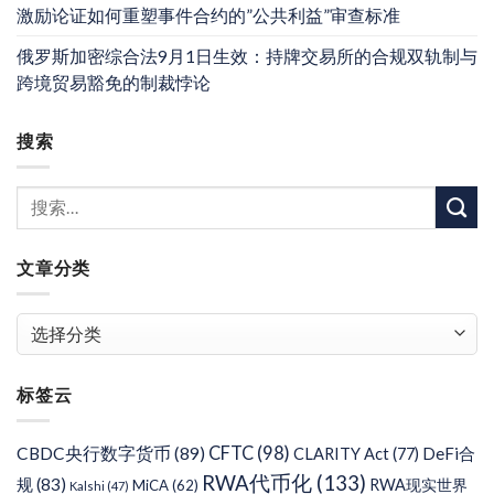
激励论证如何重塑事件合约的”公共利益”审查标准
俄罗斯加密综合法9月1日生效：持牌交易所的合规双轨制与
跨境贸易豁免的制裁悖论
搜索
文章分类
文
章
分
标签云
类
CFTC
(98)
CBDC央行数字货币
(89)
DeFi合
CLARITY Act
(77)
RWA代币化
(133)
规
(83)
RWA现实世界
MiCA
(62)
Kalshi
(47)