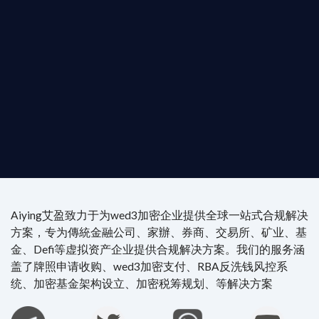
是尋求開曼加密基金設立的資產管理團隊，艾盈都將
供最專業、最高效的合規支持。
尖專家團隊：成員均擁有 ACAMS 認證反洗錢师、資
執業律師資質。
4/7 全球無時差響應：香港、迪拜、歐洲本地化團隊
時在線。
Aiying艾盈致力于为wed3加密企业提供全球一站式合规解决
方案，专为傳統金融公司、家辦、券商、交易所、矿业、基
金、Defi等虚拟资产企业提供合规解决方案。我们的服务涵
盖了牌照申请收购、wed3加密支付、RBA反洗钱风控系
统、加密基金架构设立、加密税筹规划、等解决方案