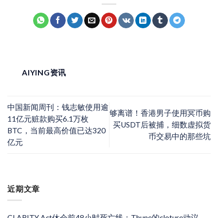
AIYING资讯
中国新闻周刊：钱志敏使用逾
够离谱！香港男子使用冥币购
11亿元赃款购买6.1万枚
买USDT后被捕，细数虚拟货
BTC，当前最高价值已达320
币交易中的那些坑
亿元
近期文章
CLARITY Act休会前48小时死亡线：Thune的cloture动议、