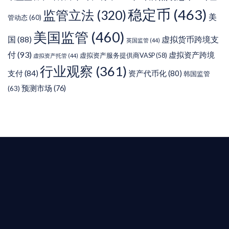
稳定币
(463)
监管立法
(320)
美
管动态
(60)
美国监管
(460)
虚拟货币跨境支
国
(88)
英国监管
(44)
付
(93)
虚拟资产跨境
虚拟资产服务提供商VASP
(58)
虚拟资产托管
(44)
行业观察
(361)
支付
(84)
资产代币化
(80)
韩国监管
预测市场
(76)
(63)
T AIYING
您的全球
b3 合規商業版圖
是準備在香港申請 1/4/9號牌照升級的傳統金融券