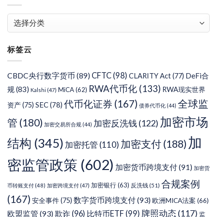
文
章
分
标签云
类
CFTC
(98)
CBDC央行数字货币
(89)
DeFi合
CLARITY Act
(77)
RWA代币化
(133)
规
(83)
RWA现实世界
MiCA
(62)
Kalshi
(47)
代币化证券
(167)
全球监
SEC
(78)
资产
(75)
债券代币化
(44)
加密市场
管
(180)
加密反洗钱
(122)
加密交易所合规
(44)
加
结构
(345)
加密支付
(188)
加密托管
(110)
密监管政策
(602)
加密货币跨境支付
(91)
加密货
合规案例
加密银行
(63)
反洗钱
(51)
币转账支付
(48)
加密跨境支付
(47)
(167)
数字货币跨境支付
(93)
安全事件
(75)
欧洲MICA法案
(66)
牌照动态
(117)
欧盟监管
(93)
欺诈
(96)
比特币ETF
(99)
监