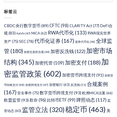
章
分
标签云
类
CFTC
(98)
CBDC央行数字货币
(89)
DeFi合
CLARITY Act
(77)
RWA代币化
(133)
规
(83)
RWA现实世界
MiCA
(62)
Kalshi
(47)
代币化证券
(167)
全球监
SEC
(78)
资产
(75)
债券代币化
(44)
加密市场
管
(180)
加密反洗钱
(122)
加密交易所合规
(44)
加
结构
(345)
加密支付
(188)
加密托管
(109)
密监管政策
(602)
加密货币跨境支付
(91)
加密货
合规案例
加密银行
(63)
反洗钱
(51)
币转账支付
(48)
加密跨境支付
(47)
(167)
数字货币跨境支付
(93)
安全事件
(75)
欧洲MICA法案
(66)
牌照动态
(117)
欧盟监管
(93)
欺诈
(96)
比特币ETF
(99)
监
稳定币
(463)
监管立法
(320)
美
管动态
(60)