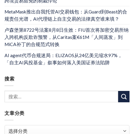
跨境贸易豁免的制裁悖论
MetaMask推出自我托管AI交易钱包：从Guard到Beast的合
规责任光谱，AI代理链上自主交易的法律真空谁来填？
卢森堡第8722号法案8月8日生效：FIU首次将加密交易所纳
入跨机构反欺诈预警，从Caritas案€61M「人间蒸发」到
MiCA补丁的合规范式转换
AI agent代币合规迷局：ELIZAOS从24亿美元缩水97%，
「自主AI风投基金」叙事如何落入美国证券法陷阱
搜索
文章分类
文