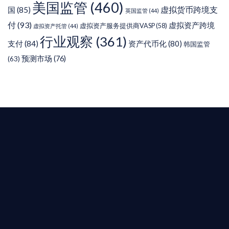
美国监管
(460)
虚拟货币跨境支
国
(85)
英国监管
(44)
付
(93)
虚拟资产跨境
虚拟资产服务提供商VASP
(58)
虚拟资产托管
(44)
行业观察
(361)
支付
(84)
资产代币化
(80)
韩国监管
预测市场
(76)
(63)
T AIYING
您的全球
b3 合規商業版圖
是準備在香港申請 1/4/9號牌照升級的傳統金融券
是尋求開曼加密基金設立的資產管理團隊，艾盈都將
供最專業、最高效的合規支持。