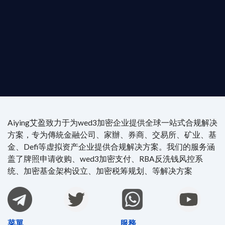
尖專家團隊：成員均擁有 ACAMS 認證反洗錢师、資
執業律師資質。
4/7 全球無時差響應：香港、迪拜、歐洲本地化團隊
時在線。
Aiying艾盈致力于为wed3加密企业提供全球一站式合规解决
方案，专为傳統金融公司、家辦、券商、交易所、矿业、基
金、Defi等虚拟资产企业提供合规解决方案。我们的服务涵
盖了牌照申请收购、wed3加密支付、RBA反洗钱风控系
统、加密基金架构设立、加密税筹规划、等解决方案
菜單
服務