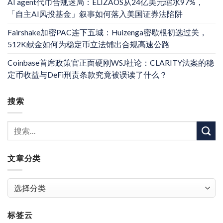
AI agent代币合规迷局：ELIZAOS从24亿美元缩水97%，
「自主AI风投基金」叙事如何落入美国证券法陷阱
Fairshake加密PAC连下五城：Huizenga密歇根初选过关，
512K献金如何为稳定币立法铺出合规高速公路
Coinbase首席政策官正面硬刚WSJ社论：CLARITY法案的稳
定币收益与DeFi刑责条款究竟被误读了什么？
搜索
文章分类
文
章
分
标签云
类