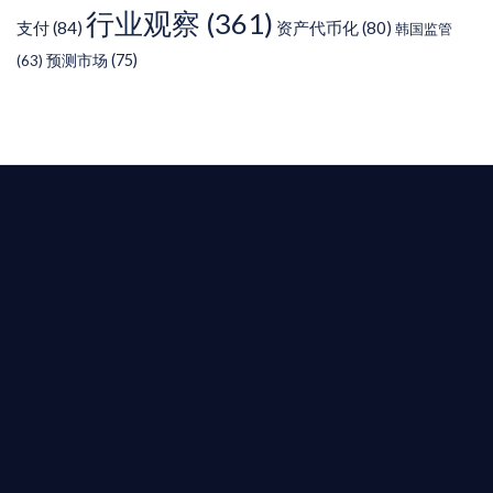
行业观察
(361)
支付
(84)
资产代币化
(80)
韩国监管
预测市场
(75)
(63)
T AIYING
您的全球
b3 合規商業版圖
是準備在香港申請 1/4/9號牌照升級的傳統金融券
是尋求開曼加密基金設立的資產管理團隊，艾盈都將
供最專業、最高效的合規支持。
尖專家團隊：成員均擁有 ACAMS 認證反洗錢师、資