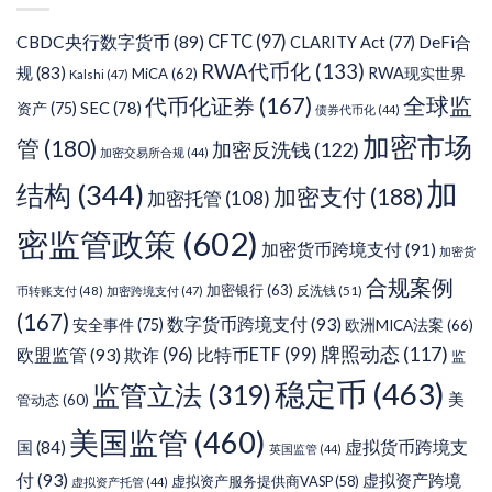
CFTC
(97)
CBDC央行数字货币
(89)
DeFi合
CLARITY Act
(77)
RWA代币化
(133)
规
(83)
RWA现实世界
MiCA
(62)
Kalshi
(47)
代币化证券
(167)
全球监
SEC
(78)
资产
(75)
债券代币化
(44)
加密市场
管
(180)
加密反洗钱
(122)
加密交易所合规
(44)
加
结构
(344)
加密支付
(188)
加密托管
(108)
密监管政策
(602)
加密货币跨境支付
(91)
加密货
合规案例
加密银行
(63)
反洗钱
(51)
币转账支付
(48)
加密跨境支付
(47)
(167)
数字货币跨境支付
(93)
安全事件
(75)
欧洲MICA法案
(66)
牌照动态
(117)
欧盟监管
(93)
欺诈
(96)
比特币ETF
(99)
监
稳定币
(463)
监管立法
(319)
美
管动态
(60)
美国监管
(460)
虚拟货币跨境支
国
(84)
英国监管
(44)
付
(93)
虚拟资产跨境
虚拟资产服务提供商VASP
(58)
虚拟资产托管
(44)