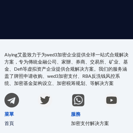
執業律師資質。
4/7 全球無時差響應：香港、迪拜、歐洲本地化團隊
時在線。
Aiying艾盈致力于为wed3加密企业提供全球一站式合规解决
方案，专为傳統金融公司、家辦、券商、交易所、矿业、基
金、Defi等虚拟资产企业提供合规解决方案。我们的服务涵
盖了牌照申请收购、wed3加密支付、RBA反洗钱风控系
统、加密基金架构设立、加密税筹规划、等解决方案
菜單
服務
首頁
加密支付解决方案