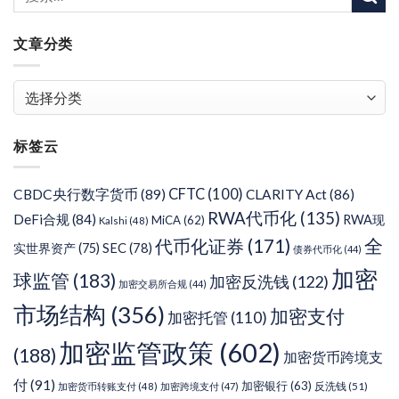
文章分类
文
章
分
标签云
类
CFTC
(100)
CBDC央行数字货币
(89)
CLARITY Act
(86)
RWA代币化
(135)
DeFi合规
(84)
RWA现
MiCA
(62)
Kalshi
(48)
代币化证券
(171)
全
SEC
(78)
实世界资产
(75)
债券代币化
(44)
加密
球监管
(183)
加密反洗钱
(122)
加密交易所合规
(44)
市场结构
(356)
加密支付
加密托管
(110)
加密监管政策
(602)
(188)
加密货币跨境支
付
(91)
加密银行
(63)
反洗钱
(51)
加密货币转账支付
(48)
加密跨境支付
(47)