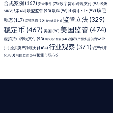
合规案例
(167)
数字货币跨境支付
(93)
安全事件
(75)
欧洲
牌照
欧盟监管
(93)
欺诈
(96)
比特币ETF
(99)
MICA法案
(66)
监管立法
(329)
动态
(117)
监管动态
(60)
监管政策
(45)
稳定币
(467)
美国监管
(474)
美国
(90)
虚拟货币跨境支付
(93)
虚拟资产服务提供商VASP
虚拟资产托管
(44)
行业观察
(371)
虚拟资产跨境支付
(84)
资产代币
(58)
化
(80)
预测市场
(76)
韩国监管
(64)
T AIYING
您的全球
b3 合規商業版圖