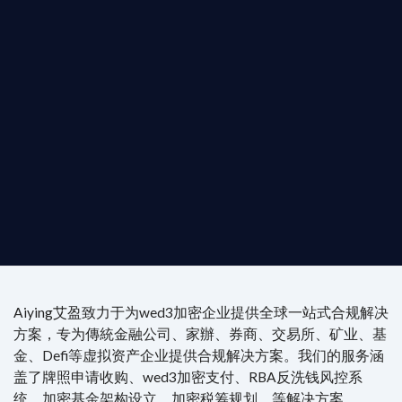
是準備在香港申請 1/4/9號牌照升級的傳統金融券
是尋求開曼加密基金設立的資產管理團隊，艾盈都將
供最專業、最高效的合規支持。
尖專家團隊：成員均擁有 ACAMS 認證反洗錢师、資
執業律師資質。
4/7 全球無時差響應：香港、迪拜、歐洲本地化團隊
時在線。
Aiying艾盈致力于为wed3加密企业提供全球一站式合规解决
方案，专为傳統金融公司、家辦、券商、交易所、矿业、基
金、Defi等虚拟资产企业提供合规解决方案。我们的服务涵
盖了牌照申请收购、wed3加密支付、RBA反洗钱风控系
统、加密基金架构设立、加密税筹规划、等解决方案