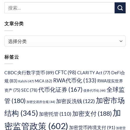
文章分类
文
章
分
标签云
类
CFTC
(98)
CBDC央行数字货币
(89)
DeFi合
CLARITY Act
(77)
RWA代币化
(133)
规
(83)
RWA现实世界
MiCA
(62)
Kalshi
(47)
代币化证券
(167)
全球监
SEC
(78)
资产
(75)
债券代币化
(44)
加密市场
管
(180)
加密反洗钱
(122)
加密交易所合规
(44)
加
结构
(345)
加密支付
(188)
加密托管
(110)
密监管政策
(602)
加密货币跨境支付
(91)
加密货