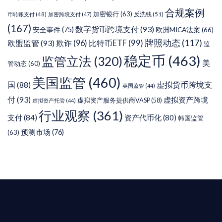
合规案例
加密银行
(63)
反洗钱
(51)
币转账支付
(48)
加密跨境支付
(47)
(167)
数字货币跨境支付
(93)
安全事件
(75)
欧洲MICA法案
(66)
牌照动态
(117)
欧盟监管
(93)
欺诈
(96)
比特币ETF
(99)
监
稳定币
(463)
监管立法
(320)
美
管动态
(60)
美国监管
(460)
虚拟货币跨境支
国
(88)
英国监管
(44)
付
(93)
虚拟资产跨境
虚拟资产服务提供商VASP
(58)
虚拟资产托管
(44)
行业观察
(361)
支付
(84)
资产代币化
(80)
韩国监管
预测市场
(76)
(63)
T AIYING