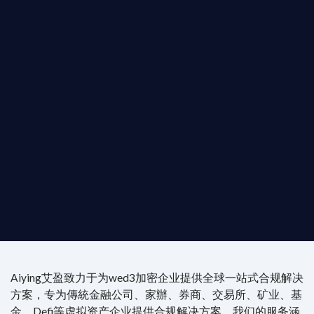
您的全球
b3 合規商業版圖
是準備在香港申請 1/4/9號牌照升級的傳統金融券
是尋求開曼加密基金設立的資產管理團隊，艾盈都將
供最專業、最高效的合規支持。
尖專家團隊：成員均擁有 ACAMS 認證反洗錢师、資
執業律師資質。
4/7 全球無時差響應：香港、迪拜、歐洲本地化團隊
時在線。
Aiying艾盈致力于为wed3加密企业提供全球一站式合规解决
方案，专为傳統金融公司、家辦、券商、交易所、矿业、基
金、Defi等虚拟资产企业提供合规解决方案。我们的服务涵