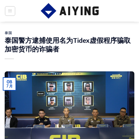
Skip
to
content
泰国
泰国警方逮捕使用名为Tidex虚假程序骗取
加密货币的诈骗者
08
7 月