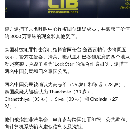
警方逮捕了六名呼叫中心诈骗团伙嫌疑成员，并缴获了价值
约 3000 万泰铢的现金和其他资产。
泰国科技犯罪打击部门指挥官阿蒂普·蓬西瓦帕伊少将周五
表示，警方在曼谷、清莱、暖武里和巴吞他尼府的四个地点
发起突袭，捣毁了名为“Lock Star”的混合诈骗团伙，逮捕了
两名中国公民和四名泰国公民。
两名中国公民被确认为高志维（29 岁）和陈珏（28 岁）。
泰国嫌疑人被确认为 Thanchote（33 岁）、
Chanatthiya（33 岁）、Siva（33 岁）和 Cholada（27
岁）。
他们被指控非法集会、串谋参与跨国犯罪组织、公共欺诈、
向计算机系统输入虚假信息以及洗钱。